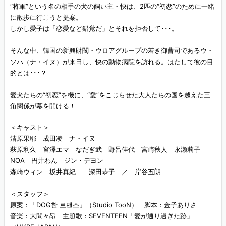
“将軍”という名の相手の犬の飼い主・快は、2匹の“初恋”のために一緒
に散歩に行こうと提案。
しかし愛子は「恋愛など錯覚だ」とそれを拒否して･･･。
そんな中、韓国の新興財閥・ウロアグループの若き御曹司であるウ・
ソハ（ナ・イヌ）が来日し、快の動物病院を訪れる。はたして彼の目
的とは･･･？
愛犬たちの“初恋”を機に、“愛”をこじらせた大人たちの国を越えた三
角関係が幕を開ける！
＜キャスト＞
清原果耶 成田凌 ナ・イヌ
萩原利久 宮澤エマ なだぎ武 野呂佳代 宮崎秋人 永瀬莉子
NOA 円井わん ジン・デヨン
森崎ウィン 坂井真紀 深田恭子 ／ 岸谷五朗
＜スタッフ＞
原案：「DOG한 로맨스」（Studio TooN） 脚本：金子ありさ
音楽：大間々昂 主題歌：SEVENTEEN「愛が通り過ぎた跡」