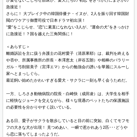
か愛せないこじらせ獣医が、愛犬たちの“初恋”をきっかけにまさかの
急接近！
さらに！ 大ブレイク中の韓国俳優ナ・イヌが、2人を振り回す韓国財
閥のワケアリ御曹司役で日本ドラマ初出演！
“愛”をこじらせ、“恋”に素直になれない3人が、“運命の犬”をきっかけ
に急接近！？国を越えた三角関係に！
＜あらすじ＞
離婚訴訟を主に扱う弁護士の花村愛子（清原果耶）は、裁判を終える
や否や、所属事務所の所長・本澤恵太（岸谷五朗）や相棒のパラリー
ガル・弓削留美子（宮澤エマ）からの勉強会の誘いを華麗にスルーし
家へとまっしぐら。
最近飼い始めたかわいすぎる愛犬・サクラに一刻も早く会うためだ。
一方、しろさき動物病院の院長・白崎快（成田凌）は、大学生を相手
に軽快なジョークを交えながら、様々な境遇のペットたちの保護施設
の必要性を分かりやすく説いている。
ある日、愛子がサクラを散歩していると目の前に突如、白くてモフモ
フの大きな犬が出現！ 見つめあい、一瞬で惹かれあう2匹･･･どうや
ら恋に落ちてしまったようだ。