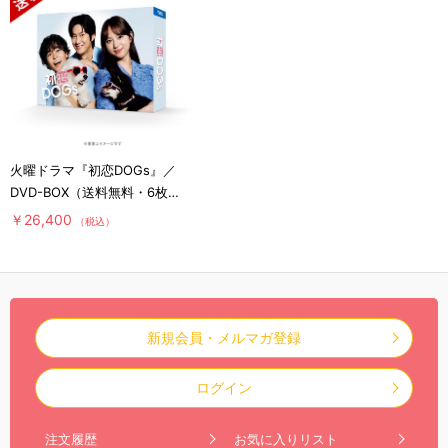
火曜ドラマ『初恋DOGs』／
DVD-BOX（送料無料・6枚
組）
￥26,400
（税込）
新規会員・メルマガ登録
ログイン
注文履歴
お気に入りリスト