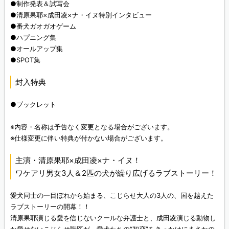
●制作発表＆試写会
●清原果耶×成田凌×ナ・イヌ特別インタビュー
●番犬ガオガオゲーム
●ハプニング集
●オールアップ集
●SPOT集
封入特典
●ブックレット
※内容・名称は予告なく変更となる場合がございます。
※仕様変更に伴い特典が付かない場合がございます。
主演・清原果耶×成田凌×ナ・イヌ！
ワケアリ男女3人＆2匹の犬が繰り広げるラブストーリー！
愛犬同士の一目ぼれから始まる、こじらせ大人の3人の、国を越えた
ラブストーリーの開幕！！
清原果耶演じる愛を信じないクールな弁護士と、成田凌演じる動物し