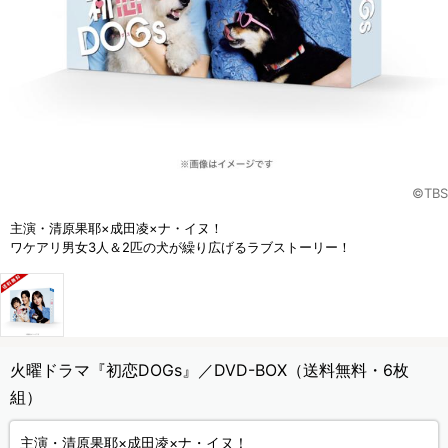
©TBS
主演・清原果耶×成田凌×ナ・イヌ！
ワケアリ男女3人＆2匹の犬が繰り広げるラブストーリー！
火曜ドラマ『初恋DOGs』／DVD-BOX（送料無料・6枚
組）
主演・清原果耶×成田凌×ナ・イヌ！