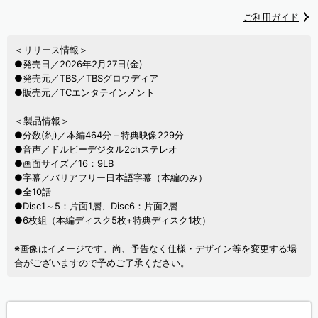
ご利用ガイド
＜リリース情報＞
●発売日／2026年2月27日(金)
●発売元／TBS／TBSグロウディア
●販売元／TCエンタテインメント
＜製品情報＞
●分数(約)／本編464分＋特典映像229分
●音声／ドルビーデジタル2chステレオ
●画面サイズ／16：9LB
●字幕／バリアフリー日本語字幕（本編のみ）
●全10話
●Disc1～5：片面1層、Disc6：片面2層
●6枚組（本編ディスク5枚+特典ディスク1枚）
※画像はイメージです。尚、予告なく仕様・デザイン等を変更する場
合がございますので予めご了承ください。