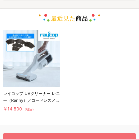
最近見た
商品
レイコップ UVクリーナー レニ
ー（Renny）／コードレス／軽
量／布団クリーナー
￥14,800
（税込）