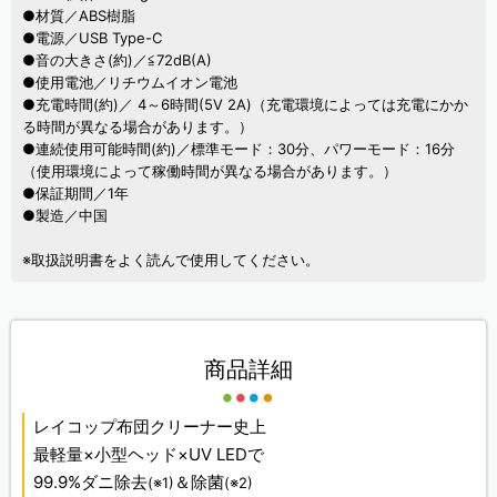
●材質／ABS樹脂
●電源／USB Type-C
●音の大きさ(約)／≦72dB(A)
●使用電池／リチウムイオン電池
●充電時間(約)／ 4～6時間(5V 2A)（充電環境によっては充電にかか
る時間が異なる場合があります。）
●連続使用可能時間(約)／標準モード：30分、パワーモード：16分
（使用環境によって稼働時間が異なる場合があります。）
●保証期間／1年
●製造／中国
※取扱説明書をよく読んで使用してください。
商品詳細
レイコップ布団クリーナー史上
最軽量×小型ヘッド×UV LEDで
99.9%ダニ除去
＆除菌
(※1)
(※2)