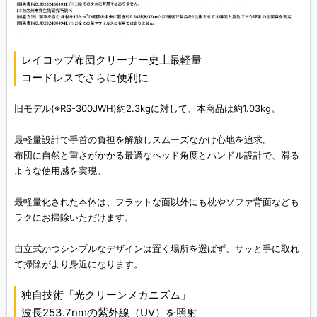
レイコップ布団クリーナー史上最軽量
コードレスでさらに便利に
旧モデル(※RS-300JWH)約2.3kgに対して、本商品は約1.03kg。
最軽量設計で手首の負担を解放しスムーズなかけ心地を追求。
布団に自然と重さがかかる最適なヘッド角度とハンドル設計で、滑る
ような使用感を実現。
最軽量化された本体は、フラットな面以外にも枕やソファ背面なども
ラクにお掃除いただけます。
自立式かつシンプルなデザインは置く場所を選ばず、サッと手に取れ
て掃除がより身近になります。
独自技術「光クリーンメカニズム」
波長253.7nmの紫外線（UV）を照射