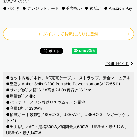
お支払い方法：
代引き
クレジットカード
分割払い
後払い
Amazon Pay
ログインしてお気に入りに登録
ご利用ガイド
●セット内容／本体、AC充電ケーブル、ストラップ、安全マニュアル
●型番／Anker Solix C200 Portable Power station(A1725511)
●サイズ(約)／幅16.4×高さ24.0×奥行き16.1cm
●重量(約)／4kg
●バッテリー／リン酸鉄リチウムイオン電池
●容量(約)／230Wh
●搭載ポート数(約)／8(AC×3、USB-A×1、USB-C×3、シガーソケッ
ト×1)
●出力(約)／AC：定格300W／瞬間最大600W、USB-A：最大12W、
USB-C：最大140W