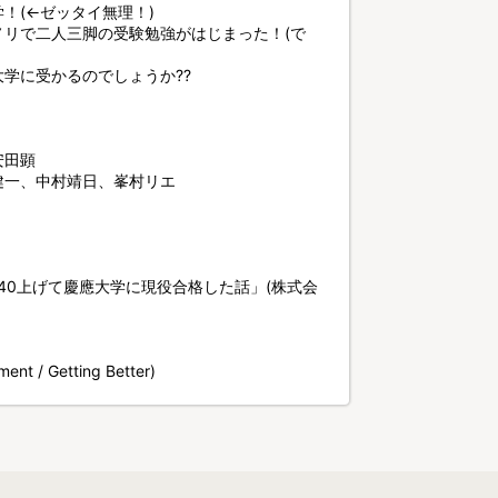
！(←ゼッタイ無理！)
リで二人三脚の受験勉強がはじまった！(で
学に受かるのでしょうか??
安田顕
健一、中村靖日、峯村リエ
40上げて慶應大学に現役合格した話」(株式会
/ Getting Better)