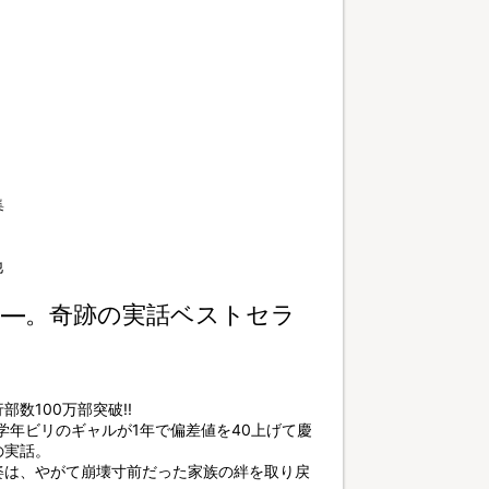
集
他
—。奇跡の実話ベストセラ
数100万部突破!!
学年ビリのギャルが1年で偏差値を40上げて慶
の実話。
姿は、やがて崩壊寸前だった家族の絆を取り戻