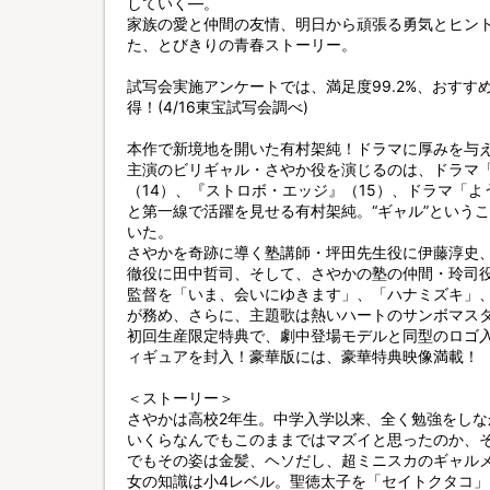
していく—。
家族の愛と仲間の友情、明日から頑張る勇気とヒン
た、とびきりの青春ストーリー。
試写会実施アンケートでは、満足度99.2%、おすすめ度
得！(4/16東宝試写会調べ)
本作で新境地を開いた有村架純！ドラマに厚みを与
主演のビリギャル・さやか役を演じるのは、ドラマ
（14）、『ストロボ・エッジ』（15）、ドラマ「
と第一線で活躍を見せる有村架純。“ギャル”という
いた。
さやかを奇跡に導く塾講師・坪田先生役に伊藤淳史
徹役に田中哲司、そして、さやかの塾の仲間・玲司
監督を「いま、会いにゆきます」、「ハナミズキ」
が務め、さらに、主題歌は熱いハートのサンボマス
初回生産限定特典で、劇中登場モデルと同型のロゴ
ィギュアを封入！豪華版には、豪華特典映像満載！
＜ストーリー＞
さやかは高校2年生。中学入学以来、全く勉強をし
いくらなんでもこのままではマズイと思ったのか、
でもその姿は金髪、ヘソだし、超ミニスカのギャル
女の知識は小4レベル。聖徳太子を「セイトクタコ