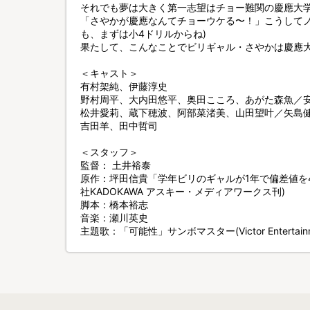
それでも夢は大きく第一志望はチョー難関の慶應大学
「さやかが慶應なんてチョーウケる〜！」こうしてノ
も、まずは小4ドリルからね)
果たして、こんなことでビリギャル・さやかは慶應大
＜キャスト＞
有村架純、伊藤淳史
野村周平、大内田悠平、奥田こころ、あがた森魚／
松井愛莉、蔵下穂波、阿部菜渚美、山田望叶／矢島
吉田羊、田中哲司
＜スタッフ＞
監督： 土井裕泰
原作：坪田信貴「学年ビリのギャルが1年で偏差値を
社KADOKAWA アスキー・メディアワークス刊)
脚本：橋本裕志
音楽：瀬川英史
主題歌：「可能性」サンボマスター(Victor Entertainment 