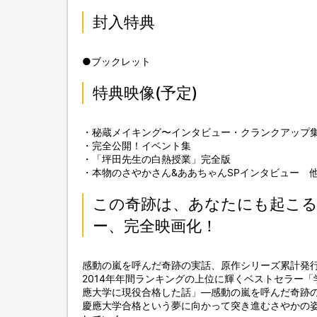
封入特典
●ブックレット
特典映像(予定)
・秘蔵メイキング〜インタビュー・クランクアップ
・完全公開！イベント集
・「坪田先生の白熱授業」完全版
・本物のさやかさん&ああちゃんSPインタビュー 
この奇跡は、あなたにも起こる
ー、完全映画化！
感動の嵐を呼んだ奇跡の実話、原作シリーズ累計発行部
2014年年間ランキングの上位に輝くベストセラー「
應大学に現役合格した話」—感動の嵐を呼んだ奇跡
慶應大学合格という夢に向かって突き進むさやかの