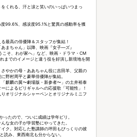
トをくれる、汗と涙と笑いのいっぱいつまっ
99.6%、感涙度95.1%と驚異の感動率を獲
える最高の俳優陣＆スタッフが集結！
「あまちゃん」以降、映画『女子—ズ』
ようこそ、わが家へ」など、映画・ドラマ・CM
これまでのイメージと違う役を好演し新境地を開
、さやかの母・ああちゃん役に吉田羊、父親の
役に野村周平と豪華俳優陣が集結。
、「麒麟の翼〜劇場版・新参者〜」の土井裕泰
ターによるビリギャルへの応援歌「可能性」！
入りオリジナルシャーペンとオリジナルミニフ
なかったので、ついに成績は学年ビリ。
そんな女の子が学習塾にやってきた。
メイク。対応した塾講師の坪田もびっくりの彼
」と読み、東西南北も分からない。