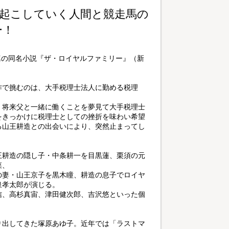
起こしていく人間と競走馬の
ー！
真の同名小説『ザ・ロイヤルファミリー』（新
作で挑むのは、大手税理士法人に勤める税理
、将来父と一緒に働くことを夢見て大手税理士
をきっかけに税理士としての挫折を味わい希望
る山王耕造との出会いにより、突然止まってし
王耕造の隠し子・中条耕一を目黒蓮、栗須の元
菜、
の妻・山王京子を黒木瞳、耕造の息子でロイヤ
泉孝太郎が演じる。
信、高杉真宙、津田健次郎、吉沢悠といった個
り出してきた塚原あゆ子。近年では「ラストマ