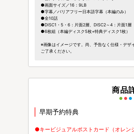
●画面サイズ／16：9LB
●字幕／バリアフリー日本語字幕（本編のみ）
●全10話
●DISC1・5・6：片面2層、DISC2～4：片面1層
●6枚組（本編ディスク5枚+特典ディスク1枚）
※画像はイメージです。尚、予告なく仕様・デザ
ご了承ください。
商品
早期予約特典
●キービジュアルポストカード（オレン