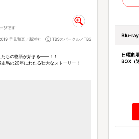
Blu-r
2019 早見和真／新潮社 Ⓒ TBSスパークル／TBS
日曜劇場
人たちの物語が始まる――！！
BOX（
走馬の20年にわたる壮大なストーリー！