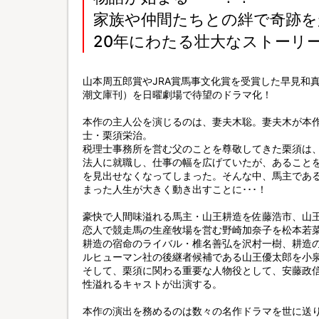
家族や仲間たちとの絆で奇跡を
20年にわたる壮大なストーリ
山本周五郎賞やJRA賞馬事文化賞を受賞した早見和
潮文庫刊）を日曜劇場で待望のドラマ化！
本作の主人公を演じるのは、妻夫木聡。妻夫木が本
士・栗須栄治。
税理士事務所を営む父のことを尊敬してきた栗須は
法人に就職し、仕事の幅を広げていたが、あること
を見出せなくなってしまった。そんな中、馬主であ
まった人生が大きく動き出すことに･･･！
豪快で人間味溢れる馬主・山王耕造を佐藤浩市、山
恋人で競走馬の生産牧場を営む野崎加奈子を松本若
耕造の宿命のライバル・椎名善弘を沢村一樹、耕造
ルヒューマン社の後継者候補である山王優太郎を小
そして、栗須に関わる重要な人物役として、安藤政
性溢れるキャストが出演する。
本作の演出を務めるのは数々の名作ドラマを世に送