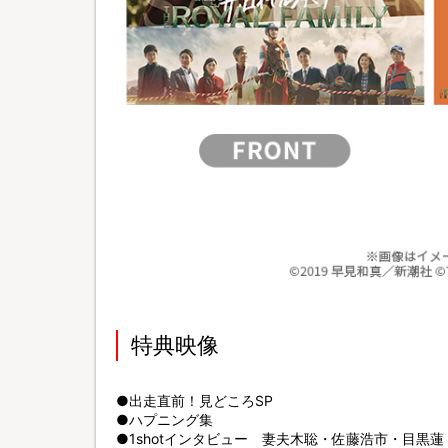
特典映像
●出走直前！見どころSP
●ハプニング集
●1shotインタビュー 妻夫木聡・佐藤浩市・目黒