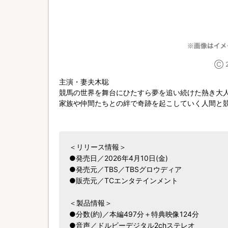
Ⓒ 
主演・妻夫木聡
競馬の世界を舞台にひたすら夢を追い続けた熱き大
家族や仲間たちとの絆で奇跡を起こしていく人間と競
＜リリース情報＞
●発売日／2026年4月10日(金)
●発売元／TBS／TBSグロウディア
●販売元／TCエンタテインメント
＜製品情報＞
●分数(約)／本編497分＋特典映像124分
●音声／ドルビーデジタル2chステレオ