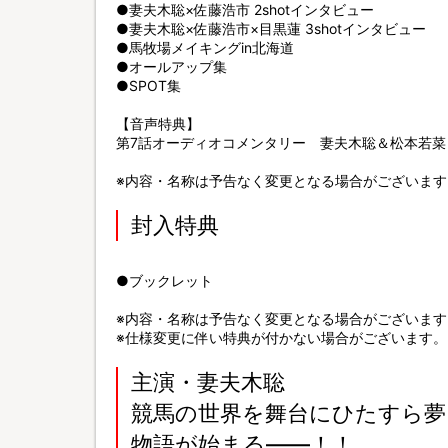
●妻夫木聡×佐藤浩市 2shotインタビュー
●妻夫木聡×佐藤浩市×目黒蓮 3shotインタビュー
●馬牧場メイキングin北海道
●オールアップ集
●SPOT集
【音声特典】
第7話オーディオコメンタリー 妻夫木聡＆松本若菜
※内容・名称は予告なく変更となる場合がございます
封入特典
●ブックレット
※内容・名称は予告なく変更となる場合がございます
※仕様変更に伴い特典が付かない場合がございます。
主演・妻夫木聡
競馬の世界を舞台にひたすら夢
物語が始まる――！！