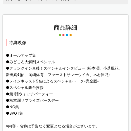
商品詳細
特典映像
●オールアップ集
●みどころ大解剖スペシャル
●クランクイン直後！スペシャルインタビュー (松本潤、小芝風花、
新田真剣佑、岡崎体育、ファーストサマーウイカ、木村佳乃)
●メインキャスト5名によるスペシャルトーク-完全版-
●スペシャル舞台挨拶
●第1話ウォッチパーティー
●松本潤サプライズバースデー
●NG集
●SPOT集
※内容・名称は予告なく変更となる場合がございます。