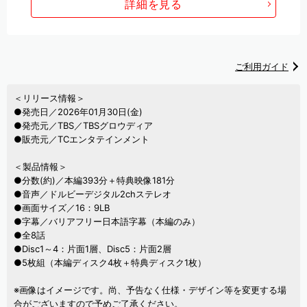
詳細を見る
ご利用ガイド
＜リリース情報＞
●発売日／2026年01月30日(金)
●発売元／TBS／TBSグロウディア
●販売元／TCエンタテインメント
＜製品情報＞
●分数(約)／本編393分＋特典映像181分
●音声／ドルビーデジタル2chステレオ
●画面サイズ／16：9LB
●字幕／バリアフリー日本語字幕（本編のみ）
●全8話
●Disc1～4：片面1層、Disc5：片面2層
●5枚組（本編ディスク4枚＋特典ディスク1枚）
※画像はイメージです。尚、予告なく仕様・デザイン等を変更する場
合がございますので予めご了承ください。