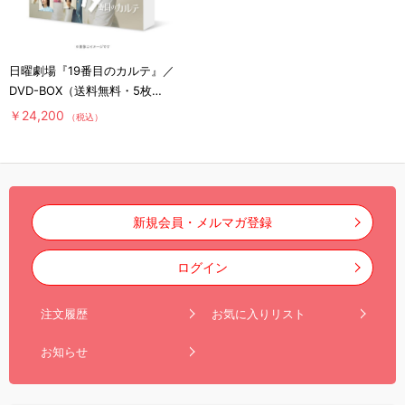
日曜劇場『19番目のカルテ』／
DVD-BOX（送料無料・5枚
組）
￥24,200
（税込）
新規会員・メルマガ登録
ログイン
注文履歴
お気に入りリスト
お知らせ