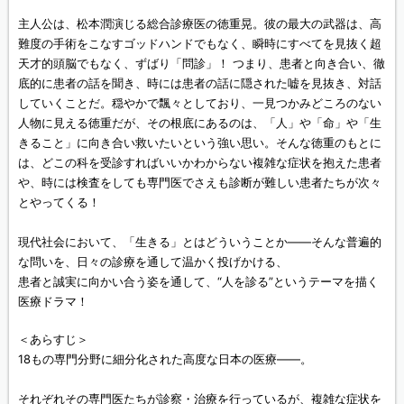
主人公は、松本潤演じる総合診療医の徳重晃。彼の最大の武器は、高
難度の手術をこなすゴッドハンドでもなく、瞬時にすべてを見抜く超
天才的頭脳でもなく、ずばり「問診」！ つまり、患者と向き合い、徹
底的に患者の話を聞き、時には患者の話に隠された嘘を見抜き、対話
していくことだ。穏やかで飄々としており、一見つかみどころのない
人物に見える徳重だが、その根底にあるのは、「人」や「命」や「生
きること」に向き合い救いたいという強い思い。そんな徳重のもとに
は、どこの科を受診すればいいかわからない複雑な症状を抱えた患者
や、時には検査をしても専門医でさえも診断が難しい患者たちが次々
とやってくる！
現代社会において、「生きる」とはどういうことか――そんな普遍的
な問いを、日々の診療を通して温かく投げかける、
患者と誠実に向かい合う姿を通して、“人を診る”というテーマを描く
医療ドラマ！
＜あらすじ＞
18もの専門分野に細分化された高度な日本の医療――。
それぞれその専門医たちが診察・治療を行っているが、複雑な症状を