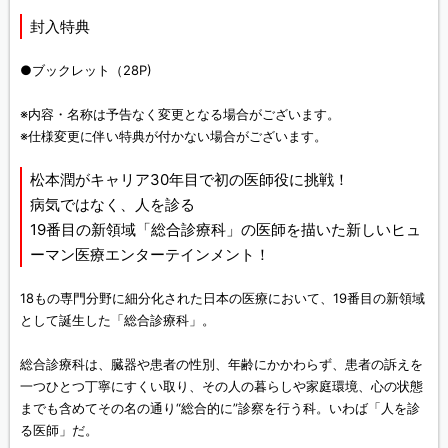
封入特典
●ブックレット（28P)
※内容・名称は予告なく変更となる場合がございます。
※仕様変更に伴い特典が付かない場合がございます。
松本潤がキャリア30年目で初の医師役に挑戦！
病気ではなく、人を診る
19番目の新領域「総合診療科」の医師を描いた新しいヒュ
ーマン医療エンターテインメント！
18もの専門分野に細分化された日本の医療において、19番目の新領域
として誕生した「総合診療科」。
総合診療科は、臓器や患者の性別、年齢にかかわらず、患者の訴えを
一つひとつ丁寧にすくい取り、その人の暮らしや家庭環境、心の状態
までも含めてその名の通り“総合的に”診察を行う科。いわば「人を診
る医師」だ。