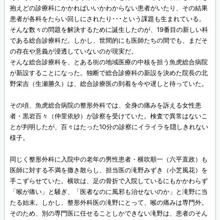
抱えどの診療科にかかればいいかわからない患者がいたり、その結果
患者が各科をたらい回しにされたり･･･という課題も生まれている。
そんな数々の問題を解決するために誕生したのが、19番目の新しい科
である総合診療科だ。しかし、世間的にも医師たちの間でも、まだそ
の存在や意義が浸透していないのが現実だ。
そんな総合診療科を、とある街の地域医療の中核を担う魚虎総合病院
が新設することになった。独断で総合診療科の新設を決めた院長の北
野栄吉（生瀬勝久）は、総合診療医の到着を今や遅しと待っていた。
その頃、魚虎総合病院の整形外科では、全身の痛みを訴える女性患
者・黒岩百々（仲里依紗）が診察を受けていた。検査で異常はないこ
とが判明したが、百々はたった10分の診察にイライラを隠しきれない
様子。
同じく整形外科に入院中の老年の男性患者・横吹順一（六平直政）も
医師に対する不満を撒き散らし、担当医の滝野みずき（小芝風花）を
手こずらせていた。横吹は、足の骨折で入院しているにもかかわらず
「喉が痛い」と騒ぎ、「医者なのに風邪も治せないのか」と滝野に当
たる始末。しかし、整形外科医の滝野にとって、喉の痛みは専門外。
そのため、別の専門医に任せることしかできない滝野は、患者のそん