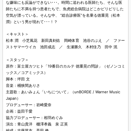
な嫌味にも反論ができない･･･。時間に追われる医師たち、そんな医
師たちに不満を持つ患者たちで、魚虎総合病院はどこかピリピリした
空気が漂っている。そんな中、 “総合診療医”を名乗る徳重晃（松本
潤）という男が現れて･･･！？
＜キャスト＞
松本 潤 小芝風花 新田真剣佑 岡崎体育 池谷のぶえ ／ ファー
ストサマーウイカ 池田成志 ／ 生瀬勝久 木村佳乃 田中 泯
＜スタッフ＞
原作：富士屋カツヒト「19番目のカルテ 徳重晃の問診」（ゼノンコミ
ックス／コアミックス）
脚本：坪田 文
音楽：桶狭間ありさ
主題歌：あいみょん「いちについて」（unBORDE / Warner Music
Japan）
プロデューサー：岩崎愛奈
企画：益田千愛
協力プロデューサー：相羽めぐみ
演出：青山貴洋 棚澤孝義 泉 正英
編成：吉藤芽衣 髙田 脩