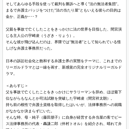
そしてあらゆる手段を使って裁判を勝訴へと導く“法の無法者集団”。
まるで弁護士バッジをつけた“法の当たり屋”ともいえる彼らの目的は
金か、正義か･･･？
父親を事故で亡くしたことをきっかけに法の世界を目指した、間宮演
じる主人公の宇崎凌（うざき・りょう）。
そんな彼が飛び込んだのは、界隈では“無法者”として知られている怪
しげな弁護士事務所だった。
日本の訴訟社会化と飽和する弁護士界の実態をテーマに、これまでの
リーガルドラマとは一線を画す、新感覚の完全オリジナルリーガルド
ラマ。
＜あらすじ＞
父を事故で亡くしたことをきっかけにサラリーマンを辞め、ほぼ最下
位ながらもなんとか司法試験を突破した宇崎凌（間宮祥太朗）。
持ち前の根性で弁護士資格を取得したはいいが、法律事務所への就職
がなかなか決まらずにいた。
そんな時、母・純子（藤田朋子）に自身が経営する弁当屋の客でピー
ス法律事務所の代表・轟謙二郎（仲村トオル）を紹介され、晴れて弁