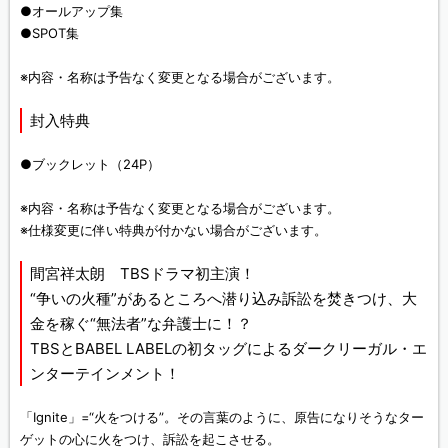
●オールアップ集
●SPOT集
※内容・名称は予告なく変更となる場合がございます。
封入特典
●ブックレット（24P）
※内容・名称は予告なく変更となる場合がございます。
※仕様変更に伴い特典が付かない場合がございます。
間宮祥太朗 TBSドラマ初主演！
“争いの火種”があるところへ潜り込み訴訟を焚きつけ、大
金を稼ぐ“無法者”な弁護士に！？
TBSとBABEL LABELの初タッグによるダークリーガル・エ
ンターテインメント！
「Ignite」=“火をつける”。その言葉のように、原告になりそうなター
ゲットの心に火をつけ、訴訟を起こさせる。