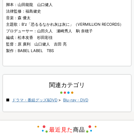
脚本：山田能龍 山口健人
法律監修：福島健史
音楽：森 優太
主題歌：B'z「恐るるなかれ灰は灰に」（VERMILLION RECORDS）
プロデューサー：山田久人 瀬崎秀人 駒 奈穂子
編成：松本友香 杉田彩佳
監督：原 廣利 山口健人 吉田 亮
製作：BABEL LABEL TBS
関連カテゴリ
ドラマ・番組グッズ&DVD
>
Blu-ray・DVD
最近見た
商品