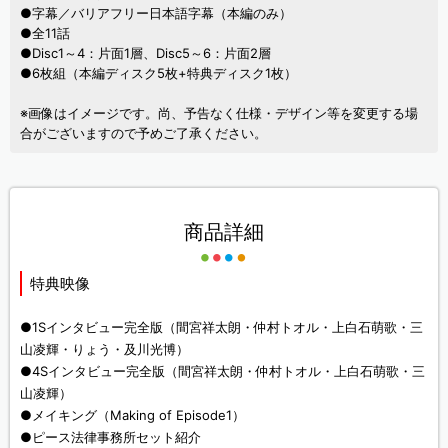
●字幕／バリアフリー日本語字幕（本編のみ）
●全11話
●Disc1～4：片面1層、Disc5～6：片面2層
●6枚組（本編ディスク5枚+特典ディスク1枚）
※画像はイメージです。尚、予告なく仕様・デザイン等を変更する場
合がございますので予めご了承ください。
商品詳細
特典映像
●1Sインタビュー完全版（間宮祥太朗・仲村トオル・上白石萌歌・三
山凌輝・りょう・及川光博）
●4Sインタビュー完全版（間宮祥太朗・仲村トオル・上白石萌歌・三
山凌輝）
●メイキング（Making of Episode1）
●ピース法律事務所セット紹介