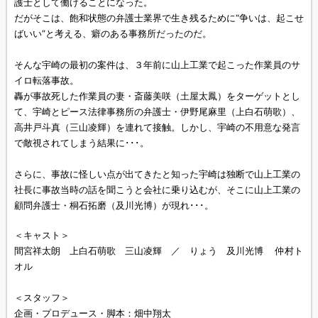
護士として働けることになった。
だがそこは、飽和状態の弁護士業界で生き残るために“争いは、起こせ
ばいい”と考える、癖のある事務所だったのだ。
そんな宇崎の最初の案件は、３年前に山上工業で起こった作業員のサ
イロ転落事故。
轟が事故死した作業員の妻・斎藤美咲（土屋太鳳）をターゲットとし
て、宇崎とピース法律事務所の弁護士・伊野尾麻里（上白石萌歌）、
高井戸斗真（三山凌輝）を連れて接触。しかし、宇崎の不用意な発言
で敵視されてしまう結果に･･･。
さらに、事故に怪しい点が出てきたと知った宇崎は独断で山上工業の
社長に事故当時の話を聞こうと会社に乗り込むが、そこに山上工業の
顧問弁護士・桐石拓磨（及川光博）が現れ･･･。
＜キャスト＞
間宮祥太朗 上白石萌歌 三山凌輝 ／ りょう 及川光博 仲村ト
オル
＜スタッフ＞
企画・プロデュース・脚本：畑中翔太