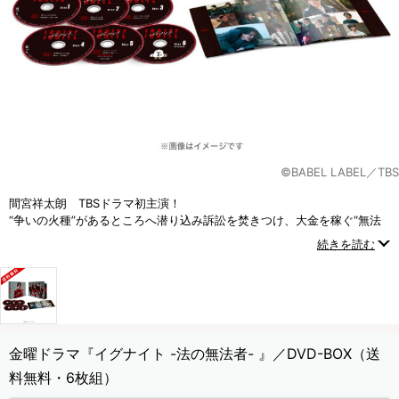
©BABEL LABEL／TBS
間宮祥太朗 TBSドラマ初主演！
“争いの火種”があるところへ潜り込み訴訟を焚きつけ、大金を稼ぐ“無法
者”な弁護士に！？
続きを読む
金曜ドラマ『イグナイト -法の無法者- 』／DVD-BOX（送
料無料・6枚組）