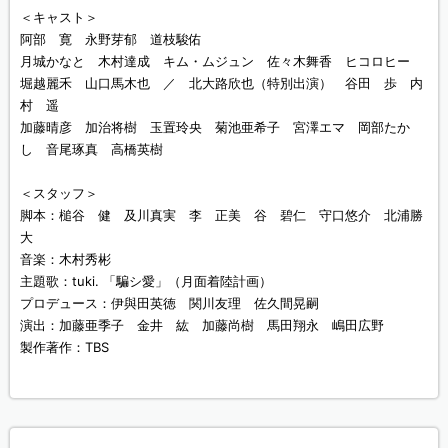
＜キャスト＞
阿部 寛 永野芽郁 道枝駿佑
月城かなと 木村達成 キム・ムジュン 佐々木舞香 ヒコロヒー
堀越麗禾 山口馬木也 ／ 北大路欣也（特別出演） 谷田 歩 内
村 遥
加藤晴彦 加治将樹 玉置玲央 菊池亜希子 宮澤エマ 岡部たか
し 音尾琢真 高橋英樹
＜スタッフ＞
脚本：槌谷 健 及川真実 李 正美 谷 碧仁 守口悠介 北浦勝
大
音楽：木村秀彬
主題歌：tuki. 「騙シ愛」（月面着陸計画）
プロデュース：伊與田英徳 関川友理 佐久間晃嗣
演出：加藤亜季子 金井 紘 加藤尚樹 馬田翔永 嶋田広野
製作著作：TBS