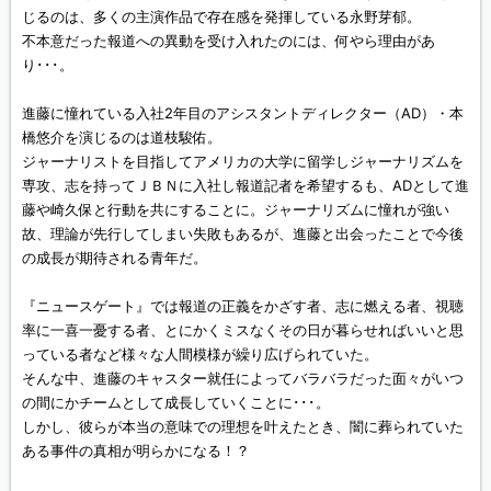
じるのは、多くの主演作品で存在感を発揮している永野芽郁。
不本意だった報道への異動を受け入れたのには、何やら理由があ
り･･･。
進藤に憧れている入社2年目のアシスタントディレクター（AD）・本
橋悠介を演じるのは道枝駿佑。
ジャーナリストを目指してアメリカの大学に留学しジャーナリズムを
専攻、志を持ってＪＢＮに入社し報道記者を希望するも、ADとして進
藤や崎久保と行動を共にすることに。ジャーナリズムに憧れが強い
故、理論が先行してしまい失敗もあるが、進藤と出会ったことで今後
の成長が期待される青年だ。
『ニュースゲート』では報道の正義をかざす者、志に燃える者、視聴
率に一喜一憂する者、とにかくミスなくその日が暮らせればいいと思
っている者など様々な人間模様が繰り広げられていた。
そんな中、進藤のキャスター就任によってバラバラだった面々がいつ
の間にかチームとして成長していくことに･･･。
しかし、彼らが本当の意味での理想を叶えたとき、闇に葬られていた
ある事件の真相が明らかになる！？