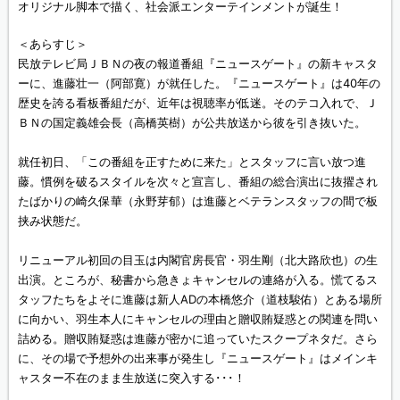
オリジナル脚本で描く、社会派エンターテインメントが誕生！
＜あらすじ＞
民放テレビ局ＪＢＮの夜の報道番組『ニュースゲート』の新キャスタ
ーに、進藤壮一（阿部寛）が就任した。『ニュースゲート』は40年の
歴史を誇る看板番組だが、近年は視聴率が低迷。そのテコ入れで、Ｊ
ＢＮの国定義雄会長（高橋英樹）が公共放送から彼を引き抜いた。
就任初日、「この番組を正すために来た」とスタッフに言い放つ進
藤。慣例を破るスタイルを次々と宣言し、番組の総合演出に抜擢され
たばかりの崎久保華（永野芽郁）は進藤とベテランスタッフの間で板
挟み状態だ。
リニューアル初回の目玉は内閣官房長官・羽生剛（北大路欣也）の生
出演。ところが、秘書から急きょキャンセルの連絡が入る。慌てるス
タッフたちをよそに進藤は新人ADの本橋悠介（道枝駿佑）とある場所
に向かい、羽生本人にキャンセルの理由と贈収賄疑惑との関連を問い
詰める。贈収賄疑惑は進藤が密かに追っていたスクープネタだ。さら
に、その場で予想外の出来事が発生し『ニュースゲート』はメインキ
ャスター不在のまま生放送に突入する･･･！