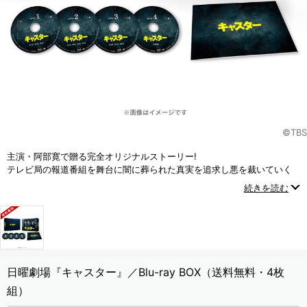
©TBS
主演・阿部寛で贈る完全オリジナルストーリー!
テレビ局の報道番組を舞台に闇に葬られた真実を追求し悪を裁いていく
社会派エンターテインメント！
続きを読む
日曜劇場『キャスター』／Blu-ray BOX（送料無料・4枚
組）