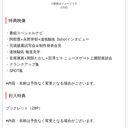
特典映像
・番組スペシャルナビ
・阿部寛×永野芽郁×道枝駿佑 3shotインタビュー
・完成披露試写会＆制作発表会見
・道枝駿佑 報道見学
・音尾琢真×岡部たかし×宮澤エマ ニュースゲート上層部座談会
・クランクアップ集
・SPOT集
※内容・名称は予告なく変更となる場合がございます。
封入特典
ブックレット（28P）
※内容・名称は予告なく変更となる場合がございます。