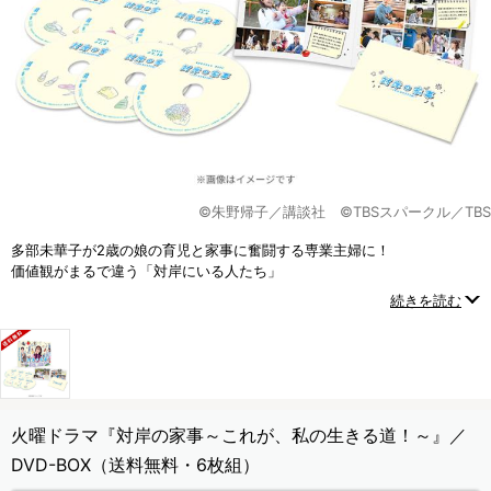
©朱野帰子／講談社 ©TBSスパークル／TBS
多部未華子が2歳の娘の育児と家事に奮闘する専業主婦に！
価値観がまるで違う「対岸にいる人たち」
それぞれが“家事”を通じて繋がったとき――
続きを読む
人生は少しずつ、大きく動き出す！
火曜ドラマ『対岸の家事～これが、私の生きる道！～』／
DVD-BOX（送料無料・6枚組）