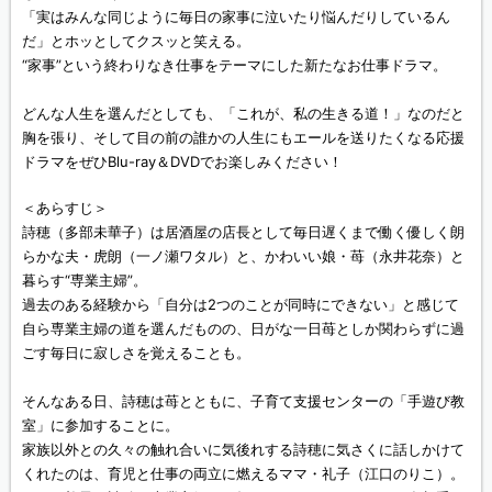
「実はみんな同じように毎日の家事に泣いたり悩んだりしているん
だ」とホッとしてクスッと笑える。
“家事”という終わりなき仕事をテーマにした新たなお仕事ドラマ。
どんな人生を選んだとしても、「これが、私の生きる道！」なのだと
胸を張り、そして目の前の誰かの人生にもエールを送りたくなる応援
ドラマをぜひBlu-ray＆DVDでお楽しみください！
＜あらすじ＞
詩穂（多部未華子）は居酒屋の店長として毎日遅くまで働く優しく朗
らかな夫・虎朗（一ノ瀬ワタル）と、かわいい娘・苺（永井花奈）と
暮らす“専業主婦”。
過去のある経験から「自分は2つのことが同時にできない」と感じて
自ら専業主婦の道を選んだものの、日がな一日苺としか関わらずに過
ごす毎日に寂しさを覚えることも。
そんなある日、詩穂は苺とともに、子育て支援センターの「手遊び教
室」に参加することに。
家族以外との久々の触れ合いに気後れする詩穂に気さくに話しかけて
くれたのは、育児と仕事の両立に燃えるママ・礼子（江口のりこ）。