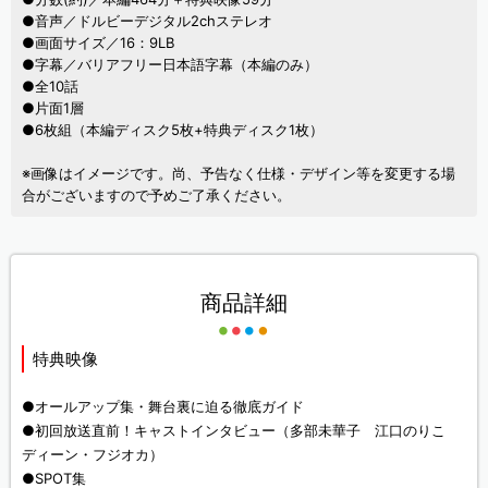
●音声／ドルビーデジタル2chステレオ
●画面サイズ／16：9LB
●字幕／バリアフリー日本語字幕（本編のみ）
●全10話
●片面1層
●6枚組（本編ディスク5枚+特典ディスク1枚）
※画像はイメージです。尚、予告なく仕様・デザイン等を変更する場
合がございますので予めご了承ください。
商品詳細
特典映像
●オールアップ集・舞台裏に迫る徹底ガイド
●初回放送直前！キャストインタビュー（多部未華子 江口のりこ
ディーン・フジオカ）
●SPOT集