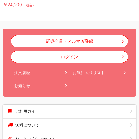
DVD-BOX（送料無料・6枚
￥24,200
（税込）
組）
新規会員・メルマガ登録
ログイン
注文履歴
お気に入りリスト
お知らせ
ご利用ガイド
送料について
お支払い方法について