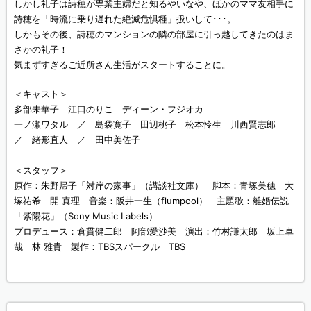
しかし礼子は詩穂が専業主婦だと知るやいなや、ほかのママ友相手に
詩穂を「時流に乗り遅れた絶滅危惧種」扱いして･･･。
しかもその後、詩穂のマンションの隣の部屋に引っ越してきたのはま
さかの礼子！
気まずすぎるご近所さん生活がスタートすることに。
＜キャスト＞
多部未華子 江口のりこ ディーン・フジオカ
一ノ瀬ワタル ／ 島袋寛子 田辺桃子 松本怜生 川西賢志郎
／ 緒形直人 ／ 田中美佐子
＜スタッフ＞
原作：朱野帰子「対岸の家事」（講談社文庫） 脚本：青塚美穂 大
塚祐希 開 真理 音楽：阪井一生（flumpool） 主題歌：離婚伝説
「紫陽花」（Sony Music Labels）
プロデュース：倉貫健二郎 阿部愛沙美 演出：竹村謙太郎 坂上卓
哉 林 雅貴 製作：TBSスパークル TBS