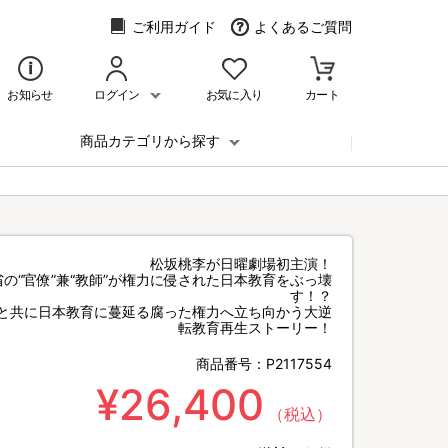
ご利用ガイド
よくあるご質問
お知らせ
ログイン
お気に入り
カート
商品カテゴリから探す
松坂桃李が日曜劇場初主演！
省の“官僚”兼“教師”が権力に侵された日本教育をぶっ壊
す！？
歳と共に日本教育に蔓延る腐った権力へ立ち向かう大逆
転教育再生ストーリー！
商品番号：
P2117554
¥26,400
（税込）