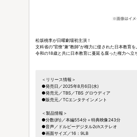
松坂桃李が日曜劇場初主演！
文科省の“官僚”兼“教師”が権力に侵された日本教育
令和の18歳と共に日本教育に蔓延る腐った権力へ立
＜リリース情報＞
●発売日／2025年8月6日(水)
●発売元／TBS／TBS グロウディア
●販売元／TCエンタテインメント
＜製品情報＞
●分数(約)／本編554分＋特典映像243分
●音声／ドルビーデジタル2chステレオ
●画面サイズ／16：9LB