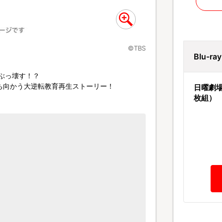
©TBS
Blu-r
をぶっ壊す！？
ち向かう大逆転教育再生ストーリー！
日曜劇場
枚組）