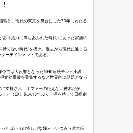
ト！
・端島と、現代の東京を舞台にした70年にわたる
があり活力に満ちあふれた時代”にあった家族の
を持てない時代”を描き、過去から現代に通じる
ンターテインメントである。
昨今では大反響となったNHK連続テレビ小説
賞で視覚効果賞を受賞するなど世界的に話題となっ
代に支持され、オファーの絶えない神木だが、
る！』（EX）以来13年ぶり、満を持して日曜劇
会ったばかりの怪しげな婦人・いづみ（宮本信