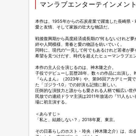
マンラブエンターテインメン
本作は、1955年からの石炭産業で躍進した長崎県
愛と友情、そして家族の壮大な物語だ。
戦後復興期から高度経済成長期の“何もないけれど夢
絆や人間模様、青春と愛の物語を紡いでいく。
同時に、現代の“一見して何でもあるけれど若者が夢
希望を見つけだす、時代を超えたヒューマンラブエ
本作の主人公を演じるのは、神木隆之介。
子役でデビューし芸歴28年、数々の作品に出演し、
『らんまん』（2023年）や、第96回アカデミー
た「ゴジラ-1.0」での好演も記憶に新しい。
圧倒的な演技力と誰からも愛される人柄で幅広い世
民放での連続ドラマ主演は2011年放送の『11人もい
場に初主演する。
＜あらすじ＞
「私と、結婚しない？」2018年夏、東京。
その日暮らしのホスト・玲央（神木隆之介）は、出