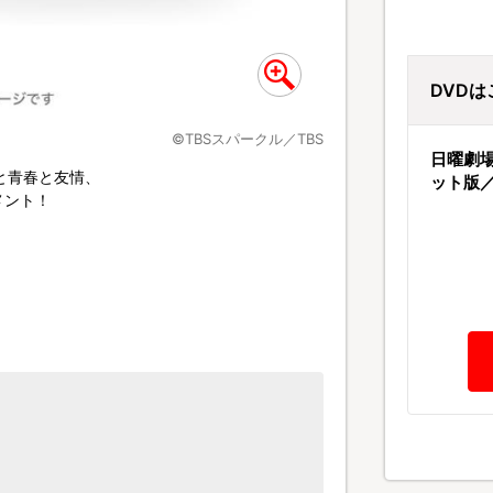
DVD
©TBSスパークル／TBS
日曜劇
と青春と友情、
ット版／
メント！