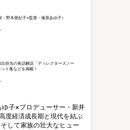
家・野木亜紀子×監督・塚原あゆ子）
。
演出担当の各話解説「ディレクターズノー
ョット集などを掲載！
。
あゆ子×プロデューサー・新井
高度経済成長期と現代を結ぶ
、そして家族の壮大なヒュー