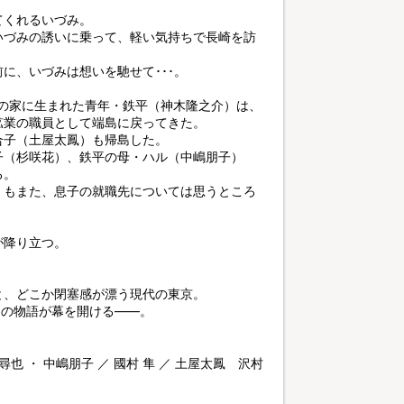
てくれるいづみ。
いづみの誘いに乗って、軽い気持ちで長崎を訪
に、いづみは想いを馳せて･･･。
）の家に生まれた青年・鉄平（神木隆之介）は、
鉱業の職員として端島に戻ってきた。
合子（土屋太鳳）も帰島した。
子（杉咲花）、鉄平の母・ハル（中嶋朋子）
る。
）もまた、息子の就職先については思うところ
が降り立つ。
と、どこか閉塞感が漂う現代の東京。
ちの物語が幕を開ける――。
 ・ 中嶋朋子 ／ 國村 隼 ／ 土屋太鳳 沢村