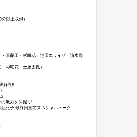
0分以上収録）
介・斎藤工・杉咲花・池田エライザ・清水尋
工・杉咲花・土屋太鳳）
解説!!
!
ビュー
の魅力を深掘り!
木亜紀子 最終回直前スペシャルトーク
。