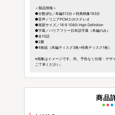
＜製品情報＞
●分数(約)／本編512分＋特典映像192分
●音声／リニアPCM２chステレオ
●画面サイズ／16:9 1080i High Definition
●字幕／バリアフリー日本語字幕（本編のみ）
●全10話
●2層
●4枚組（本編ディスク3枚+特典ディスク1枚）
※画像はイメージです。尚、予告なく仕様・デザ
ご了承ください。
商品