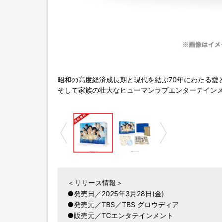
BSスパークル／TBS
昭和の高度経済成長期と現代を結ぶ70年にわたる愛
そして家族の壮大なヒューマンラブエンターテイン
＜リリース情報＞
●発売日／2025年3月28日(金)
●発売元／TBS／TBS グロウディア
●販売元／TCエンタテインメント