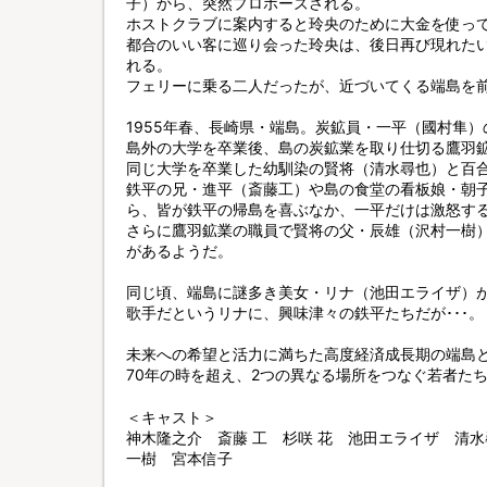
子）から、突然プロポーズされる。
ホストクラブに案内すると玲央のために大金を使っ
都合のいい客に巡り会った玲央は、後日再び現れた
れる。
フェリーに乗る二人だったが、近づいてくる端島を前
1955年春、長崎県・端島。炭鉱員・一平（國村隼
島外の大学を卒業後、島の炭鉱業を取り仕切る鷹羽
同じ大学を卒業した幼馴染の賢将（清水尋也）と百
鉄平の兄・進平（斎藤工）や島の食堂の看板娘・朝
ら、皆が鉄平の帰島を喜ぶなか、一平だけは激怒す
さらに鷹羽鉱業の職員で賢将の父・辰雄（沢村一樹
があるようだ。
同じ頃、端島に謎多き美女・リナ（池田エライザ）
歌手だというリナに、興味津々の鉄平たちだが･･･。
未来への希望と活力に満ちた高度経済成長期の端島
70年の時を超え、2つの異なる場所をつなぐ若者た
＜キャスト＞
神木隆之介 斎藤 工 杉咲 花 池田エライザ 清水尋也
一樹 宮本信子