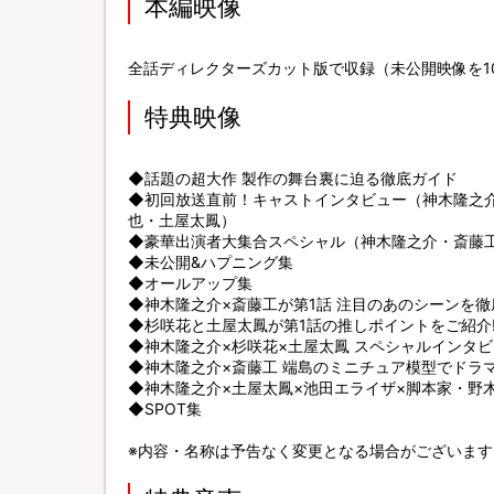
本編映像
全話ディレクターズカット版で収録（未公開映像を1
特典映像
◆話題の超大作 製作の舞台裏に迫る徹底ガイド
◆初回放送直前！キャストインタビュー（神木隆之
也・土屋太鳳）
◆豪華出演者大集合スペシャル（神木隆之介・斎藤
◆未公開&ハプニング集
◆オールアップ集
◆神木隆之介×斎藤工が第1話 注目のあのシーンを徹底
◆杉咲花と土屋太鳳が第1話の推しポイントをご紹介!
◆神木隆之介×杉咲花×土屋太鳳 スペシャルインタ
◆神木隆之介×斎藤工 端島のミニチュア模型でドラマ
◆神木隆之介×土屋太鳳×池田エライザ×脚本家・野
◆SPOT集
※内容・名称は予告なく変更となる場合がございます