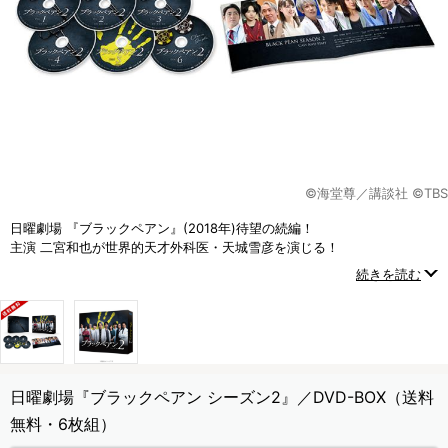
©海堂尊／講談社 ©TBS
日曜劇場 『ブラックペアン』(2018年)待望の続編！
主演 二宮和也が世界的天才外科医・天城雪彦を演じる！
前作の興奮とスケールを凌ぐメディカルエンターテインメント！
続きを読む
日曜劇場『ブラックペアン シーズン2』／DVD-BOX（送料
無料・6枚組）