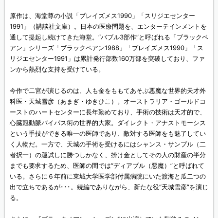
原作は、海堂尊の小説「ブレイズメス1990」「スリジエセンター
1991」（講談社文庫）。日本の医療問題を、エンターテインメントを
通して提起し続けてきた海堂。“バブル3部作”と呼ばれる「ブラックペ
アン」シリーズ「ブラックペアン1988」「ブレイズメス1990」「ス
リジエセンター1991」は累計発行部数160万部を突破しており、ファ
ンから熱烈な支持を受けている。
今作で二宮が演じるのは、人も金をももてあそぶ悪魔な世界的天才外
科医・天城雪彦（あまぎ・ゆきひこ）。オーストラリア・ゴールドコ
ーストのハートセンターに長年勤めており、手術の技術は天才的で、
心臓冠動脈バイパス術の世界的大家。ダイレクト・アナストモーシス
という手技ができる唯一の医師であり、敵対する医師をも魅了してい
く人物だ。一方で、天城の手術を受けるにはシャンス・サンプル（二
者択一）の運試しに勝つしかなく、掛け金としてその人の財産の半分
までも要求するため、医師の間では“ディアブル（悪魔）”と呼ばれて
いる。さらに６年前に東城大学医学部付属病院にいた渡海と瓜二つの
出で立ちであるが･･･。続編でありながら、新たな役“天城雪彦”を演じ
る。