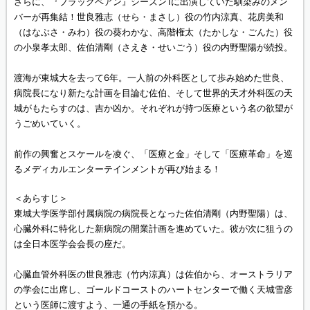
さらに、『ブラックペアン』シーズン1に出演していた馴染みのメン
バーが再集結！世良雅志（せら・まさし）役の竹内涼真、花房美和
（はなぶさ・みわ）役の葵わかな、高階権太（たかしな・ごんた）役
の小泉孝太郎、佐伯清剛（さえき・せいごう）役の内野聖陽が続投。
渡海が東城大を去って6年。一人前の外科医として歩み始めた世良、
病院長になり新たな計画を目論む佐伯、そして世界的天才外科医の天
城がもたらすのは、吉か凶か。それぞれが持つ医療という名の欲望が
うごめいていく。
前作の興奮とスケールを凌ぐ、「医療と金」そして「医療革命」を巡
るメディカルエンターテインメントが再び始まる！
＜あらすじ＞
東城大学医学部付属病院の病院長となった佐伯清剛（内野聖陽）は、
心臓外科に特化した新病院の開業計画を進めていた。彼が次に狙うの
は全日本医学会会長の座だ。
心臓血管外科医の世良雅志（竹内涼真）は佐伯から、オーストラリア
の学会に出席し、ゴールドコーストのハートセンターで働く天城雪彦
という医師に渡すよう、一通の手紙を預かる。