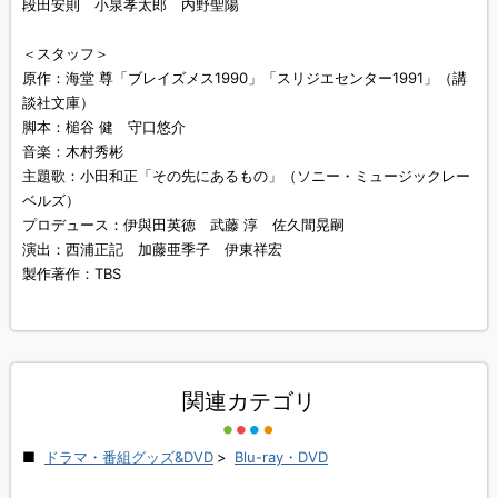
段田安則 小泉孝太郎 内野聖陽
＜スタッフ＞
原作：海堂 尊「ブレイズメス1990」「スリジエセンター1991」（講
談社文庫）
脚本：槌谷 健 守口悠介
音楽：木村秀彬
主題歌：小田和正「その先にあるもの」（ソニー・ミュージックレー
ベルズ）
プロデュース：伊與田英徳 武藤 淳 佐久間晃嗣
演出：西浦正記 加藤亜季子 伊東祥宏
製作著作：TBS
関連カテゴリ
ドラマ・番組グッズ&DVD
>
Blu-ray・DVD