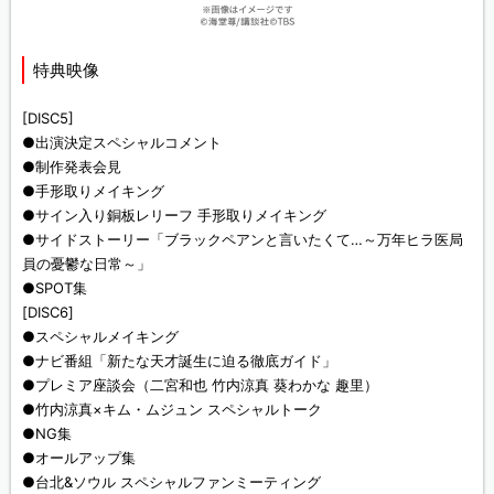
特典映像
[DISC5]
●出演決定スペシャルコメント
●制作発表会見
●手形取りメイキング
●サイン入り銅板レリーフ 手形取りメイキング
●サイドストーリー「ブラックペアンと言いたくて…～万年ヒラ医局
員の憂鬱な日常～」
●SPOT集
[DISC6]
●スペシャルメイキング
●ナビ番組「新たな天才誕生に迫る徹底ガイド」
●プレミア座談会（二宮和也 竹内涼真 葵わかな 趣里）
●竹内涼真×キム・ムジュン スペシャルトーク
●NG集
●オールアップ集
●台北&ソウル スペシャルファンミーティング