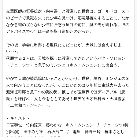
先輩医師の垣谷雄次（内村遥）と渡豪した世良は、ゴールドコースト
のビーチで意識を失った少年を見つけ、応急処置をすることに。なか
なか意識の戻らない少年に戸惑う垣谷の前に、謎の男が現れる。彼の
アドバイスで少年は一命を取り留めたのだった。
その後、学会に出席する世良たちだったが、天城には会えずじま
い･･･。
落胆する２人は、天城を探しに渡豪してきたというパク・ソヒョン
（チェ・ジウ）と息子のミンジェ（キム・ムジュン）に出会う。
やがて天城が競馬場にいることがわかり、世良、垣谷、ミンジェの３
人で向かうことになったが、そこにいたのは６年前に東城大を去った
渡海征司郎と瓜二つの謎の男。彼こそが医療界ではディアブル（悪
魔）と呼ばれ、人も金をももてあそぶ世界的天才外科医・天城雪彦
（二宮和也）だった･･･。
＜キャスト＞
二宮和也 竹内涼真 葵わかな キム・ムジュン / チェ・ジウ(特
別出演) 田中みな実 石坂浩二 / 趣里 神野三鈴 橋本さとし