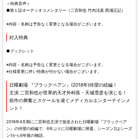
＜特典音声＞
●第１話オーディオコメンタリー（二宮和也 竹内涼真 西浦正記）
※内容・名称は予告なく変更となる場合がございます。
封入特典
●ブックレット
※内容・名称は予告なく変更となる場合がございます。
※仕様変更に伴い特典が付かない場合がございます。
日曜劇場 『ブラックペアン』(2018年)待望の続編！
主演 二宮和也が世界的天才外科医・天城雪彦を演じる！
前作の興奮とスケールを凌ぐメディカルエンターテインメ
ント！
2018年4月期に二宮和也主演で放送された日曜劇場『ブラックペア
ン』の待望の続編で、6年ぶりに日曜劇場に帰還。シーズン2はシーズ
ン1から6年後の物語。