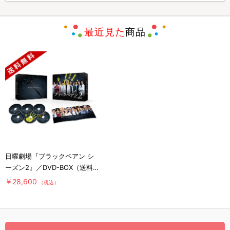
最近見た
商品
日曜劇場『ブラックペアン シ
ーズン2』／DVD-BOX（送料
無料・6枚組）
￥28,600
（税込）