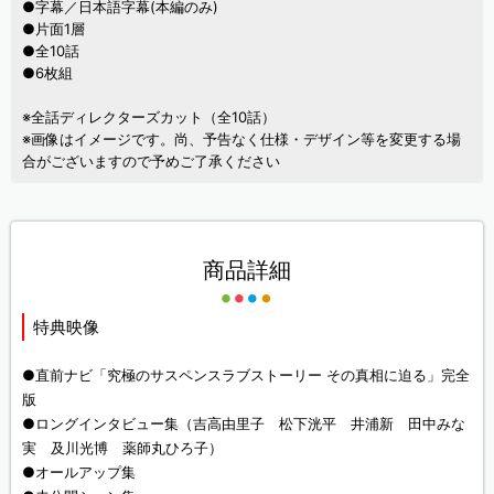
●字幕／日本語字幕(本編のみ)
●片面1層
●全10話
●6枚組
※全話ディレクターズカット（全10話）
※画像はイメージです。尚、予告なく仕様・デザイン等を変更する場
合がございますので予めご了承ください
商品詳細
特典映像
●直前ナビ「究極のサスペンスラブストーリー その真相に迫る」完全
版
●ロングインタビュー集（吉高由里子 松下洸平 井浦新 田中みな
実 及川光博 薬師丸ひろ子）
●オールアップ集