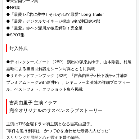
●未公開シーン集
●NG集
●「最愛｣×｢君に夢中｣ それぞれの“最愛” Long Trailer
●「最愛」デジタルサイネージ探訪 with津田健次郎
●「最愛」赤ペン瀧川が徹底解剖！完全版
●SPOT集
封入特典
●ディレクターズノート（28P） 演出の塚原あゆ子、山本剛義、村尾
嘉昭による担当回解説をシーン写真とともに掲載
●リミテッドファンブック（32P）『吉高由里子×松下洸平×井浦新
プレミアムトークwith新井P』、レギュラー出演陣の詳細プロフィー
ル、ベストフォト、オフショット集を掲載
吉高由里子 主演ドラマ
完全オリジナルのサスペンスラブストーリー
主演はTBS金曜ドラマ初主演となる吉高由里子。
“事件を追う刑事は、かつて心を通わせた最愛の人だった”
スリリングな展開と心が震える愛の物語。