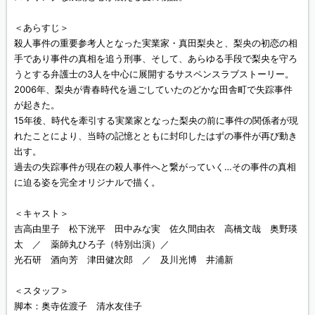
＜あらすじ＞
殺人事件の重要参考人となった実業家・真田梨央と、梨央の初恋の相
手であり事件の真相を追う刑事、そして、あらゆる手段で梨央を守ろ
うとする弁護士の3人を中心に展開するサスペンスラブストーリー。
2006年、梨央が青春時代を過ごしていたのどかな田舎町で失踪事件
が起きた。
15年後、時代を牽引する実業家となった梨央の前に事件の関係者が現
れたことにより、当時の記憶とともに封印したはずの事件が再び動き
出す。
過去の失踪事件が現在の殺人事件へと繋がっていく…その事件の真相
に迫る姿を完全オリジナルで描く。
＜キャスト＞
吉高由里子 松下洸平 田中みな実 佐久間由衣 高橋文哉 奥野瑛
太 ／ 薬師丸ひろ子（特別出演）／
光石研 酒向芳 津田健次郎 ／ 及川光博 井浦新
＜スタッフ＞
脚本：奥寺佐渡子 清水友佳子