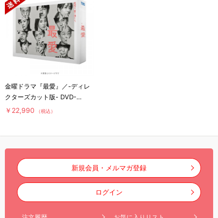
金曜ドラマ『最愛』／-ディレ
クターズカット版- DVD-
BOX（送料無料・6枚組）
￥22,990
（税込）
新規会員・メルマガ登録
ログイン
注文履歴
お気に入りリスト