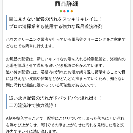
商品詳細
目に見えない配管の汚れをスッキリキレイに！
プロの清掃業者も使用する強力な風呂釜洗浄剤
ハウスクリーニング業者が行っている風呂釜クリーニングをご家庭で
どなたでも簡単に行えます。
お風呂の配管は、新しいキレイなお湯を入れる給湯配管と、浴槽内の
お湯を循環させて温める追いだき配管に分かれています。
追い焚き配管には、浴槽内の汚れたお湯が繰り返し循環することで目
には見えない皮脂や雑菌などがどんどん溜まっていくため、知らない
間に汚れた湯船に浸かっている可能性があるんです。
追い炊き配管の汚れがドバッドバッ溢れ出す！
二刀流洗浄で強力洗浄！
A剤を投入することで、配管にこびりついてしまった落ちにくい汚れ
を浮かび上がらせ、B剤でその浮き上がらせた汚れを発砲した泡と洗
浄力でキレイに洗い流します。