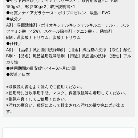
●セット内容(約)／ナイアガラケース×1、取付用吸盤×2、A剤
150g×2、B剤230g×2、取扱説明書×1
●材質／ナイアガラケース：ポリプロピレン、吸盤：PVC
●成分／
A剤：界面活性剤（ポリオキシアルキレンアルキルエーテル）、スル
ファミン酸（45%)、スケール除去剤（クエン酸）、防錆剤
B剤：過炭酸ナトリウム、炭酸ナトリウム
●仕様／
A剤：【品名】風呂釜用洗浄助剤 【用途】風呂釜の洗浄 【液性】酸性
B剤：【品名】風呂釜用洗浄助剤 【用途】風呂釜の洗浄 【液性】アル
カリ性
●使用期間の目安(約)／4～6か月に1回
●製造／日本
※取扱説明書をよく読んでご使用ください。
※使用時には炊事用手袋、マスク、保護眼鏡等を着用してください。
※換気を良くしてご使用ください。
※汚れの度合い、種類によって排出される汚れの量や色に差が出ま
す。