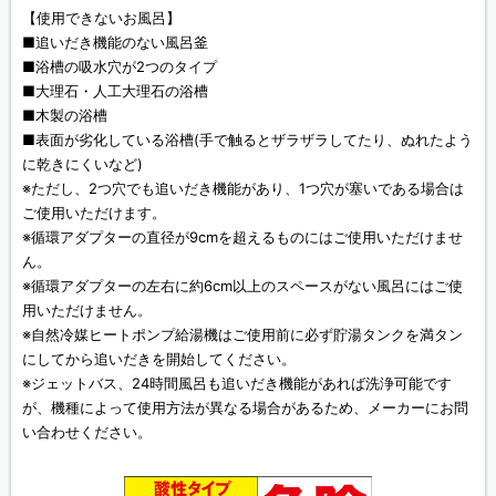
【使用できないお風呂】
■追いだき機能のない風呂釜
■浴槽の吸水穴が2つのタイプ
■大理石・人工大理石の浴槽
■木製の浴槽
■表面が劣化している浴槽(手で触るとザラザラしてたり、ぬれたよう
に乾きにくいなど)
※ただし、2つ穴でも追いだき機能があり、1つ穴が塞いである場合は
ご使用いただけます。
※循環アダプターの直径が9cmを超えるものにはご使用いただけませ
ん。
※循環アダプターの左右に約6cm以上のスペースがない風呂にはご使
用いただけません。
※自然冷媒ヒートポンプ給湯機はご使用前に必ず貯湯タンクを満タン
にしてから追いだきを開始してください。
※ジェットバス、24時間風呂も追いだき機能があれば洗浄可能です
が、機種によって使用方法が異なる場合があるため、メーカーにお問
い合わせください。