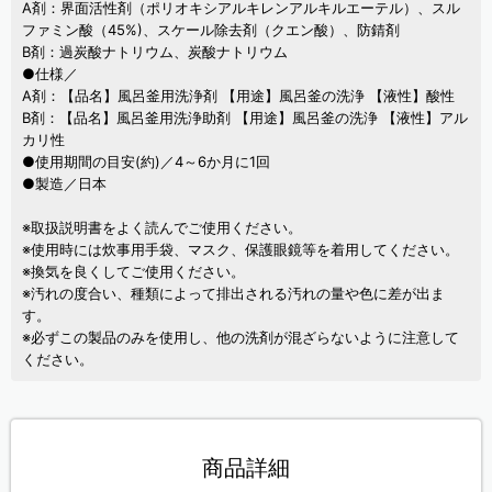
A剤：界面活性剤（ポリオキシアルキレンアルキルエーテル）、スル
ファミン酸（45%)、スケール除去剤（クエン酸）、防錆剤
B剤：過炭酸ナトリウム、炭酸ナトリウム
●仕様／
A剤：【品名】風呂釜用洗浄剤 【用途】風呂釜の洗浄 【液性】酸性
B剤：【品名】風呂釜用洗浄助剤 【用途】風呂釜の洗浄 【液性】アル
カリ性
●使用期間の目安(約)／4～6か月に1回
●製造／日本
※取扱説明書をよく読んでご使用ください。
※使用時には炊事用手袋、マスク、保護眼鏡等を着用してください。
※換気を良くしてご使用ください。
※汚れの度合い、種類によって排出される汚れの量や色に差が出ま
す。
※必ずこの製品のみを使用し、他の洗剤が混ざらないように注意して
ください。
商品詳細