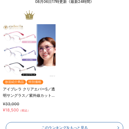
08月06日17時更新《最新24時間》
1
放送紹介商品
特別価格
アイブレラ クリアエバーS／透
明サングラス／紫外線カット＆
ブルーライトカット／目の健康
¥33,000
¥18,500
（税込）
このランキングをもっと見る