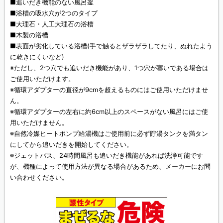
■追いだき機能のない風呂釜
■浴槽の吸水穴が2つのタイプ
■大理石・人工大理石の浴槽
■木製の浴槽
■表面が劣化している浴槽(手で触るとザラザラしてたり、ぬれたよう
に乾きにくいなど)
※ただし、2つ穴でも追いだき機能があり、1つ穴が塞いである場合は
ご使用いただけます。
※循環アダプターの直径が9cmを超えるものにはご使用いただけませ
ん。
※循環アダプターの左右に約6cm以上のスペースがない風呂にはご使
用いただけません。
※自然冷媒ヒートポンプ給湯機はご使用前に必ず貯湯タンクを満タン
にしてから追いだきを開始してください。
※ジェットバス、24時間風呂も追いだき機能があれば洗浄可能です
が、機種によって使用方法が異なる場合があるため、メーカーにお問
い合わせください。