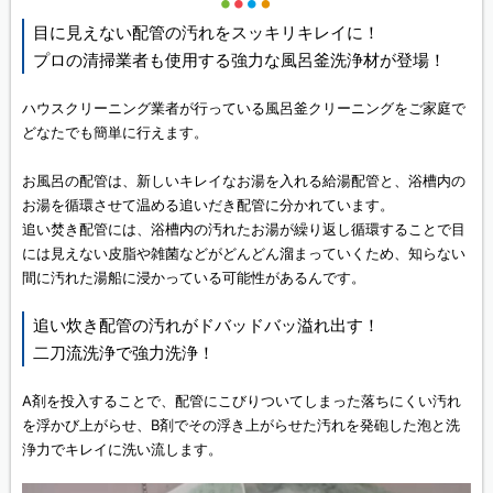
目に見えない配管の汚れをスッキリキレイに！
プロの清掃業者も使用する強力な風呂釜洗浄材が登場！
ハウスクリーニング業者が行っている風呂釜クリーニングをご家庭で
どなたでも簡単に行えます。
お風呂の配管は、新しいキレイなお湯を入れる給湯配管と、浴槽内の
お湯を循環させて温める追いだき配管に分かれています。
追い焚き配管には、浴槽内の汚れたお湯が繰り返し循環することで目
には見えない皮脂や雑菌などがどんどん溜まっていくため、知らない
間に汚れた湯船に浸かっている可能性があるんです。
追い炊き配管の汚れがドバッドバッ溢れ出す！
二刀流洗浄で強力洗浄！
A剤を投入することで、配管にこびりついてしまった落ちにくい汚れ
を浮かび上がらせ、B剤でその浮き上がらせた汚れを発砲した泡と洗
浄力でキレイに洗い流します。