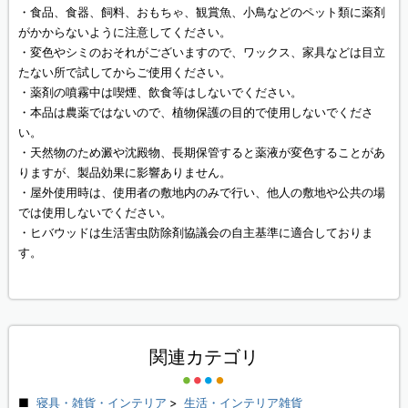
・食品、食器、飼料、おもちゃ、観賞魚、小鳥などのペット類に薬剤
がかからないように注意してください。
・変色やシミのおそれがございますので、ワックス、家具などは目立
たない所で試してからご使用ください。
・薬剤の噴霧中は喫煙、飲食等はしないでください。
・本品は農薬ではないので、植物保護の目的で使用しないでくださ
い。
・天然物のため澱や沈殿物、長期保管すると薬液が変色することがあ
りますが、製品効果に影響ありません。
・屋外使用時は、使用者の敷地内のみで行い、他人の敷地や公共の場
では使用しないでください。
・ヒバウッドは生活害虫防除剤協議会の自主基準に適合しておりま
す。
関連カテゴリ
寝具・雑貨・インテリア
>
生活・インテリア雑貨