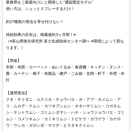
業務用をご家庭向けにと開発した“通販限定モデル”
使い方は、シュッとスプレーするだけ！
約27種類の害虫を寄せ付けない！
持続効果の目安は、噴霧後約3ヶ月間！※
（※富山県衛生研究所 富士化成技術センター調べ ※環境によって異な
ります。）
【用途】
衣類・布団・カーペット・ぬいぐるみ・食器棚・キッチン・タンス・
畳・カーテン・椅子・布製品・網戸・ごみ箱・玄関・軒下・外壁・外
灯
【適用害虫】
クモ・チリダニ・ユスリカ・チョウバエ・ガ・アブ・カメムシ・ア
リ・ムカデ・ケムシ・カツオブシムシ・オオハサミムシ・コガネム
シ・テントウムシ・ゴミムシダマシ・ハチ・ショウジョウバエ・ゴミ
ムシ・コメツキムシ・カミキリムシ・トビケラ・カワゲラ・カゲロ
ウ・ウンカ・ガガンボ・ヤスデ・ヒラタキクイムシ