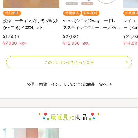
特別価格
特別価格
送料無料
特別価
洗浄コーティング剤 光っ輝(ひ
siroca(シロカ)2wayコードレ
レイコッ
かってる)／3本セット
ススティッククリーナー／SV-
ー（Re
S281
量／布
¥17,400
¥27,980
¥22,78
¥7,980
¥12,980
¥14,80
（税込）
（税込）
このランキングをもっと見る
寝具・雑貨・インテリアの全ての商品一覧へ
最近見た
商品