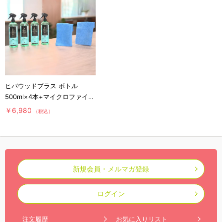
ヒバウッドプラス ボトル
500ml×4本+マイクロファイバ
ークロス×2枚／防虫スプレー
￥6,980
（税込）
／防虫剤／害虫忌避剤
新規会員・メルマガ登録
ログイン
注文履歴
お気に入りリスト