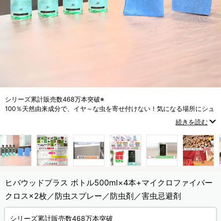
シリーズ累計販売数468万本突破※
100％天然由来成分で、イヤ～な虫を寄せ付けない！気になる場所にシュ
ッとスプレーするだけ！
続きを読む
(※メーカー集計期間：2012年4月～2025年12月)
ヒバウッドプラス ボトル500ml×4本+マイクロファイバー
クロス×2枚／防虫スプレー／防虫剤／害虫忌避剤
シリーズ累計販売数468万本突破