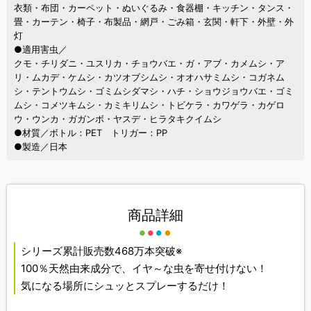
衣類・布団・カーペット・ぬいぐるみ・食器棚・キッチン・タンス・
畳・カーテン・椅子・布製品・網戸・ごみ箱・玄関・軒下・外壁・外
灯
●適用害虫／
クモ・チリダニ・ユスリカ・チョウバエ・ガ・アブ・カメムシ・ア
リ・ムカデ・ケムシ・カツオブシムシ・オオハサミムシ・コガネム
シ・テントウムシ・ゴミムシダマシ・ハチ・ショウジョウバエ・ゴミ
ムシ・コメツキムシ・カミキリムシ・トビケラ・カワゲラ・カゲロ
ウ・ウンカ・ガガンボ・ヤスデ・ヒラタキクイムシ
●材質／ボトル：PET トリガー：PP
●製造／日本
商品詳細
シリーズ累計販売数468万本突破※
100％天然由来成分で、イヤ～な虫を寄せ付けない！
気になる場所にシュッとスプレーするだけ！