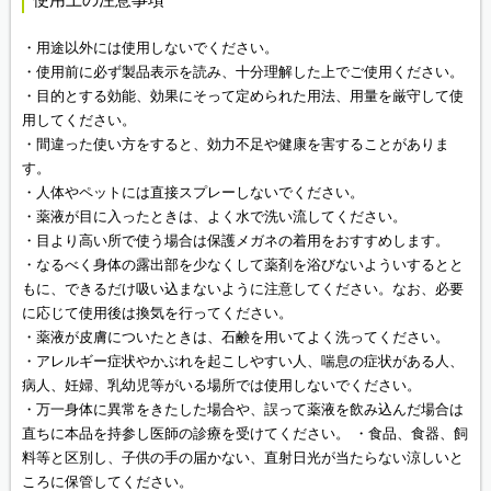
・用途以外には使用しないでください。
・使用前に必ず製品表示を読み、十分理解した上でご使用ください。
・目的とする効能、効果にそって定められた用法、用量を厳守して使
用してください。
・間違った使い方をすると、効力不足や健康を害することがありま
す。
・人体やペットには直接スプレーしないでください。
・薬液が目に入ったときは、よく水で洗い流してください。
・目より高い所で使う場合は保護メガネの着用をおすすめします。
・なるべく身体の露出部を少なくして薬剤を浴びないよういするとと
もに、できるだけ吸い込まないように注意してください。なお、必要
に応じて使用後は換気を行ってください。
・薬液が皮膚についたときは、石鹸を用いてよく洗ってください。
・アレルギー症状やかぶれを起こしやすい人、喘息の症状がある人、
病人、妊婦、乳幼児等がいる場所では使用しないでください。
・万一身体に異常をきたした場合や、誤って薬液を飲み込んだ場合は
直ちに本品を持参し医師の診療を受けてください。 ・食品、食器、飼
料等と区別し、子供の手の届かない、直射日光が当たらない涼しいと
ころに保管してください。