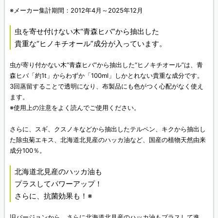
※メーカー集計期間：2012年4月～2025年12月
虫を寄せ付けない木“青森ヒバ”から抽出した
貴重な“ヒノキチオール”成分が入っています。
虫が寄り付かない木“青森ヒバ”から抽出した“ヒノキチオール”は、青
森ヒバ「約1t」からわずか「100ml」しかとれない貴重な成分です。
3回蒸留することで透明になり、布製品にも色がつく心配がなく使え
ます。
※使用上の注意をよく読んでご使用ください。
さらに、スギ、クスノキなどから抽出したテルペン、キクから抽出し
た除虫菊エキス、北海道北見産のハッカ油など、国産の植物天然由来
成分100％。
北海道北見産のハッカ油も
プラスしてパワーアップ！
さらに、抗菌効果も！※
旧バージョンから、さらに北海道北見産のハッカ油もプラスして進