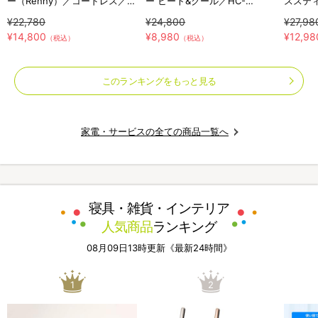
ー（Renny）／コードレス／軽
ー ヒート&クール／HC-
ススティ
量／布団クリーナー
T2494WH
S281
¥22,780
¥24,800
¥27,98
¥14,800
¥8,980
¥12,98
（税込）
（税込）
このランキングをもっと見る
家電・サービスの全ての商品一覧へ
寝具・雑貨・インテリア
人気商品
ランキング
08月09日13時更新《最新24時間》
1
2