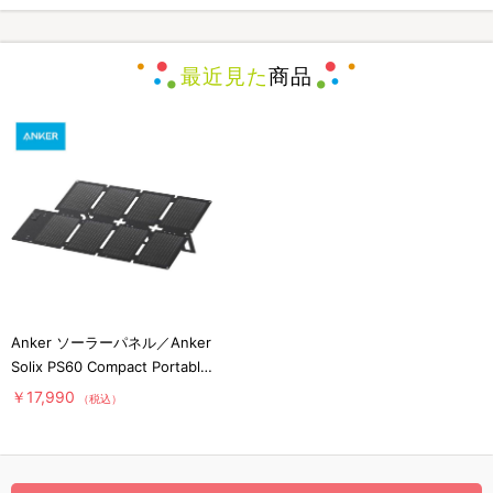
最近見た
商品
Anker ソーラーパネル／Anker
Solix PS60 Compact Portable
Solar Panel／60W／防災グッ
￥17,990
（税込）
ズ／災害対策