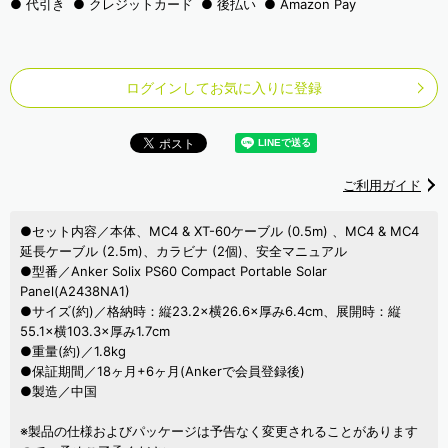
代引き
クレジットカード
後払い
Amazon Pay
ログインしてお気に入りに登録
ご利用ガイド
●セット内容／本体、MC4 & XT-60ケーブル (0.5m) 、MC4 & MC4
延長ケーブル (2.5m)、カラビナ (2個)、安全マニュアル
●型番／Anker Solix PS60 Compact Portable Solar
Panel(A2438NA1)
●サイズ(約)／格納時：縦23.2×横26.6×厚み6.4cm、展開時：縦
55.1×横103.3×厚み1.7cm
●重量(約)／1.8kg
●保証期間／18ヶ月+6ヶ月(Ankerで会員登録後)
●製造／中国
※製品の仕様およびパッケージは予告なく変更されることがあります