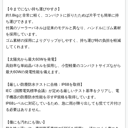
【今までにない持ち運びやすさ】
約1.8kgと非常に軽く、コンパクトに折りたためば片手でも簡単に持
ち運びできます。
付属のソーラーパネルは従来のモデルと異なり、ハンドルにゴム素材
を採用しています。
ゴム素材の採用によりグリップがしやすく、持ち運び時の負担を軽減
してくれます。
【太陽光から最大60Wを発電】
高効率な単結晶パネルを採用し、小型軽量のコンパクトサイズながら
最大60Wの発電性能を備えます。
【厳しい防塵防水テストに合格：IP68を取得】
IEC（国際電気標準会議）が定める厳しいテスト基準をクリアし、電
子機器の防塵防水性能を示すIP規格を取得しています。
IP68レベルに対応しているため、急に雨が降り出しても慌てて片付け
る必要はありません。
【傷にも汚れにも強い】