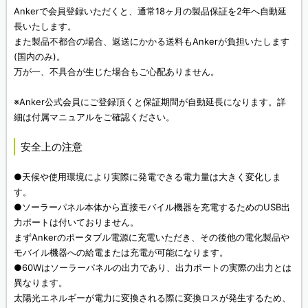
Ankerで会員登録いただくと、通常18ヶ月の製品保証を2年へ自動延
長いたします。
また製品不都合の場合、返送にかかる送料もAnkerが負担いたします
(国内のみ)。
万が一、不具合が生じた場合もご心配ありません。
※Anker公式会員にご登録頂くと保証期間が自動延長になります。詳
細は付属マニュアルをご確認ください。
安全上の注意
●天候や使用環境により実際に発電できる電力量は大きく変化しま
す。
●ソーラーパネル本体から直接モバイル機器を充電するためのUSB出
力ポートは付いておりません。
まずAnkerのポータブル電源に充電いただき、その後他の電化製品や
モバイル機器への給電または充電が可能になります。
●60Wはソーラーパネルの出力であり、出力ポートの実際の出力とは
異なります。
太陽光エネルギーが電力に変換される際に変換ロスが発生するため、