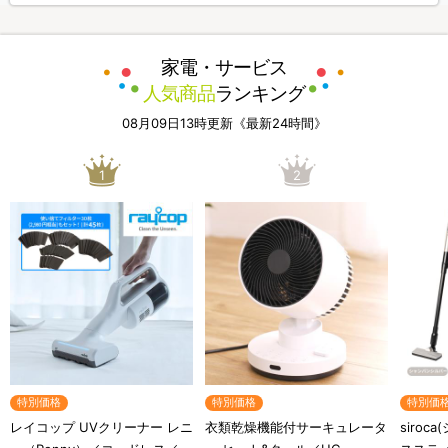
家電・サービス
人気商品
ランキング
08月09日13時更新《最新24時間》
1
2
特別価格
特別価格
特別価
レイコップ UVクリーナー レニ
衣類乾燥機能付サーキュレータ
siroc