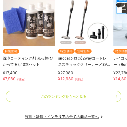
特別価格
特別価格
送料無料
特別価
洗浄コーティング剤 光っ輝(ひ
siroca(シロカ)2wayコードレ
レイコッ
かってる)／3本セット
ススティッククリーナー／SV-
ー（Re
S281
量／布
¥17,400
¥27,980
¥22,78
¥7,980
¥12,980
¥14,80
（税込）
（税込）
このランキングをもっと見る
寝具・雑貨・インテリアの全ての商品一覧へ