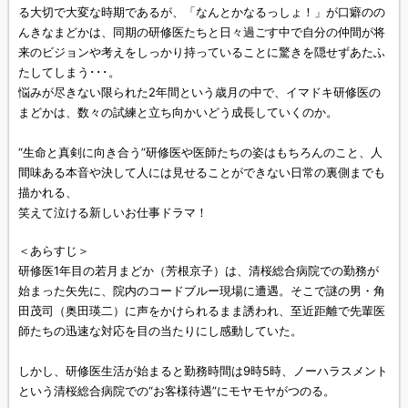
る大切で大変な時期であるが、「なんとかなるっしょ！」が口癖のの
んきなまどかは、同期の研修医たちと日々過ごす中で自分の仲間が将
来のビジョンや考えをしっかり持っていることに驚きを隠せずあたふ
たしてしまう･･･。
悩みが尽きない限られた2年間という歳月の中で、イマドキ研修医の
まどかは、数々の試練と立ち向かいどう成長していくのか。
“生命と真剣に向き合う”研修医や医師たちの姿はもちろんのこと、人
間味ある本音や決して人には見せることができない日常の裏側までも
描かれる、
笑えて泣ける新しいお仕事ドラマ！
＜あらすじ＞
研修医1年目の若月まどか（芳根京子）は、清桜総合病院での勤務が
始まった矢先に、院内のコードブルー現場に遭遇。そこで謎の男・角
田茂司（奥田瑛二）に声をかけられるまま誘われ、至近距離で先輩医
師たちの迅速な対応を目の当たりにし感動していた。
しかし、研修医生活が始まると勤務時間は9時5時、ノーハラスメント
という清桜総合病院での“お客様待遇”にモヤモヤがつのる。