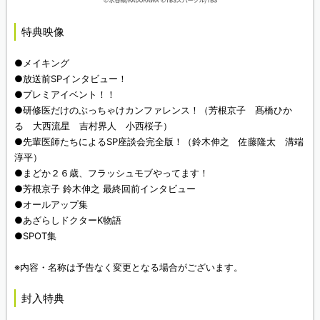
特典映像
●メイキング
●放送前SPインタビュー！
●プレミアイベント！！
●研修医だけのぶっちゃけカンファレンス！（芳根京子 髙橋ひか
る 大西流星 吉村界人 小西桜子）
●先輩医師たちによるSP座談会完全版！（鈴木伸之 佐藤隆太 溝端
淳平）
●まどか２６歳、フラッシュモブやってます！
●芳根京子 鈴木伸之 最終回前インタビュー
●オールアップ集
●あざらしドクターK物語
●SPOT集
※内容・名称は予告なく変更となる場合がございます。
封入特典