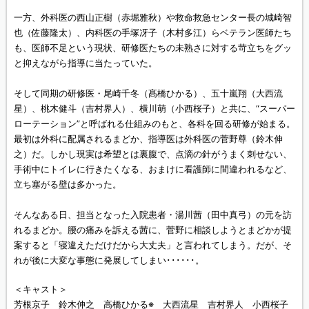
一方、外科医の西山正樹（赤堀雅秋）や救命救急センター長の城崎智
也（佐藤隆太）、内科医の手塚冴子（木村多江）らベテラン医師たち
も、医師不足という現状、研修医たちの未熟さに対する苛立ちをグッ
と抑えながら指導に当たっていた。
そして同期の研修医・尾崎千冬（髙橋ひかる）、五十嵐翔（大西流
星）、桃木健斗（吉村界人）、横川萌（小西桜子）と共に、“スーパー
ローテーション”と呼ばれる仕組みのもと、各科を回る研修が始まる。
最初は外科に配属されるまどか、指導医は外科医の菅野尊（鈴木伸
之）だ。しかし現実は希望とは裏腹で、点滴の針がうまく刺せない、
手術中にトイレに行きたくなる、おまけに看護師に間違われるなど、
立ち塞がる壁は多かった。
そんなある日、担当となった入院患者・湯川茜（田中真弓）の元を訪
れるまどか。腰の痛みを訴える茜に、菅野に相談しようとまどかが提
案すると「寝違えただけだから大丈夫」と言われてしまう。だが、そ
れが後に大変な事態に発展してしまい･･････。
＜キャスト＞
芳根京子 鈴木伸之 高橋ひかる※ 大西流星 吉村界人 小西桜子