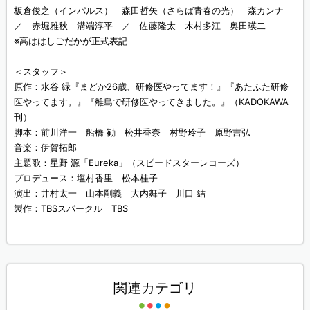
板倉俊之（インパルス） 森田哲矢（さらば青春の光） 森カンナ
／ 赤堀雅秋 溝端淳平 ／ 佐藤隆太 木村多江 奥田瑛二
※高ははしごだかが正式表記
＜スタッフ＞
原作：水谷 緑『まどか26歳、研修医やってます！』『あたふた研修
医やってます。』『離島で研修医やってきました。』（KADOKAWA
刊）
脚本：前川洋一 船橋 勧 松井香奈 村野玲子 原野吉弘
音楽：伊賀拓郎
主題歌：星野 源「Eureka」（スピードスターレコーズ）
プロデュース：塩村香里 松本桂子
演出：井村太一 山本剛義 大内舞子 川口 結
製作：TBSスパークル TBS
関連カテゴリ