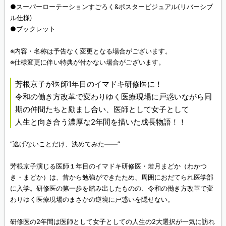
●スーパーローテーションすごろく&ポスタービジュアル(リバーシブ
ル仕様)
●ブックレット
※内容・名称は予告なく変更となる場合がございます。
※仕様変更に伴い特典が付かない場合がございます。
芳根京子が医師1年目のイマドキ研修医に！
令和の働き方改革で変わりゆく医療現場に戸惑いながら同
期の仲間たちと励まし合い、医師として女子として
人生と向き合う濃厚な2年間を描いた成長物語！！
“逃げないことだけ、決めてみた――”
芳根京子演じる医師１年目のイマドキ研修医・若月まどか（わかつ
き・まどか）は、昔から勉強ができたため、周囲におだてられ医学部
に入学。研修医の第一歩を踏み出したものの、令和の働き方改革で変
わりゆく医療現場のまさかの逆境に戸惑いを隠せない。
研修医の2年間は医師として女子としての人生の2大選択が一気に訪れ