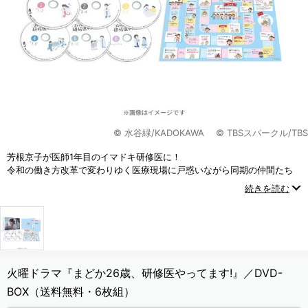
© 水谷緑/KADOKAWA © TBSスパークル/TBS
芳根京子が医師1年目のイマドキ研修医に！
令和の働き方改革で変わりゆく医療現場に戸惑いながら同期の仲間たち
と励まし合い、医師として女子として
続きを読む
人生と向き合う濃厚な2年間を描いた成長物語！！
火曜ドラマ『まどか26歳、研修医やってます!』／DVD-
BOX（送料無料・6枚組）