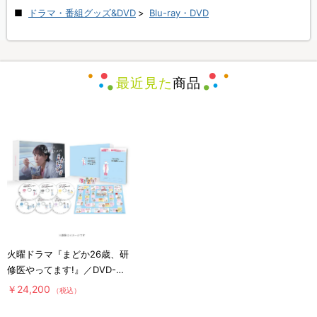
ドラマ・番組グッズ&DVD
>
Blu-ray・DVD
最近見た
商品
火曜ドラマ『まどか26歳、研
修医やってます!』／DVD-
BOX（送料無料・6枚組）
￥24,200
（税込）