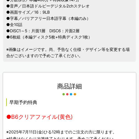
●音声／日本語ドルビーデジタル2chステレオ
●画面サイズ／16：9LB
●字幕／バリアフリー日本語字幕（本編のみ）
●全10話
●DISC1～5：片面1層 DISC6：片面2層
●6枚組（本編ディスク5枚+特典ディスク1枚）
※画像はイメージです。尚、予告なく仕様・デザイン等を変更する場
合がございますので予めご了承ください。
商品詳細
早期予約特典
●B6クリアファイル(黄色)
※2025年7月11日(金)ひる12時までのご注文の方に限ります。
※特典はなくなり次第終了となります。予めご了承ください。