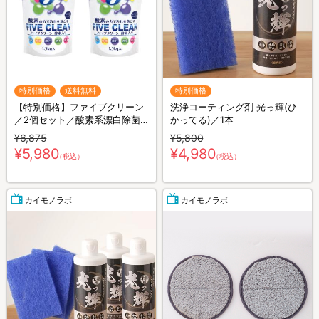
特別価格
送料無料
特別価格
【特別価格】ファイブクリーン
洗浄コーティング剤 光っ輝(ひ
／2個セット／酸素系漂白除菌
かってる)／1本
洗浄剤／送料無料
¥6,875
¥5,800
¥5,980
¥4,980
（税込）
（税込）
カイモノラボ
カイモノラボ