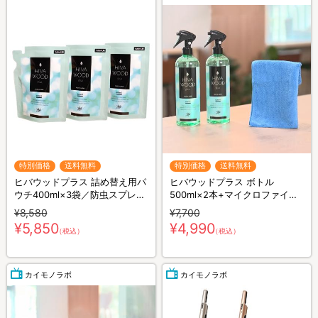
特別価格
送料無料
特別価格
送料無料
ヒバウッドプラス 詰め替え用パ
ヒバウッドプラス ボトル
ウチ400ml×3袋／防虫スプレー
500ml×2本+マイクロファイバ
／防虫剤／害虫忌避剤
ークロス×1枚／防虫スプレー／
¥8,580
¥7,700
防虫剤／害虫忌避剤
¥5,850
¥4,990
（税込）
（税込）
カイモノラボ
カイモノラボ