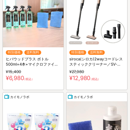
特別価格
送料無料
特別価格
送料無料
ヒバウッドプラス ボトル
siroca(シロカ)2wayコードレス
500ml×4本+マイクロファイバ
スティッククリーナー／SV-
ークロス×2枚／防虫スプレー／
S281
¥15,400
¥27,980
防虫剤／害虫忌避剤
¥6,980
¥12,980
（税込）
（税込）
カイモノラボ
カイモノラボ