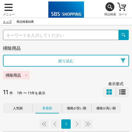
メニュー
商品検索
カート
トップ
商品検索結果
掃除用品
絞り込む
掃除用品
表示形式
11
件
1件 〜 11件を表示
人気順
新着順
価格が安い順
価格が高い順
1