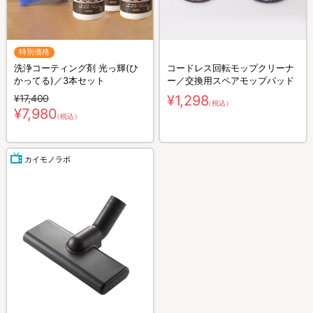
特別価格
洗浄コーティング剤 光っ輝(ひ
コードレス回転モップクリーナ
かってる)／3本セット
ー／交換用スペアモップパッド
¥17,400
¥1,298
（税込）
¥7,980
（税込）
カイモノラボ