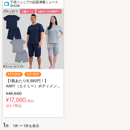
千原ジュニアの話題沸騰ニュース
SHOW
特別価格
送料無料
【1着あたり8,980円！】
AiMY（エイミー）ボディメンテ
ナンスウェア リカバース／半袖
¥45,600
半ズボン／2着セット／上下セ
¥17,960
（税込）
ット／リカバリーウェア
ほか1商品
1
件
1件 〜 1件を表示