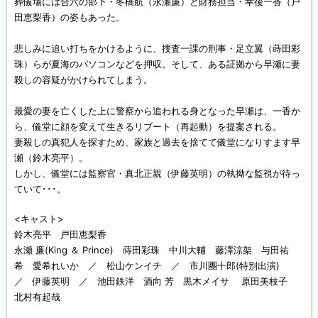
葬儀場には合六の部下・冬橋航（永瀬廉）と財務担当・幸後一香（戸
田恵梨香）の姿もあった。
悲しみに追い打ちをかけるように、捜査一課の刑事・足立翼（蒔田彩
珠）らが夏海のパソコンなどを押収。そして、ある証拠から早瀬に妻
殺しの容疑がかけられてしまう。
最愛の妻を亡くした上に警察から追われる身となった早瀬は、一香か
ら、儀堂に顔を変えて生きるリブート（再起動）を提案される。
妻殺しの真犯人を探すため、家族と過去を捨てて儀堂になりすます早
瀬（鈴木亮平）。
しかし、儀堂には監察官・真北正親（伊藤英明）の執拗な監視が待っ
ていて･･･。
<キャスト>
鈴木亮平 戸田恵梨香
永瀬 廉(King ＆ Prince) 蒔田彩珠 中川大輔 藤澤涼架 与田祐
希 愛希れいか ／ 松山ケンイチ ／ 市川團十郎(特別出演)
／ 伊藤英明 ／ 池田鉄洋 酒向 芳 黒木メイサ 原田美枝子
北村有起哉