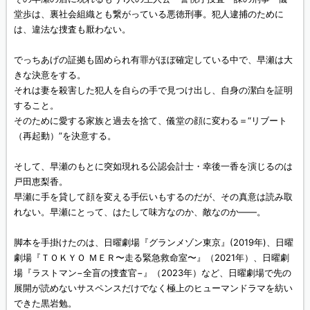
堂歩は、裏社会組織とも繋がっている悪徳刑事。犯人逮捕のために
は、違法な捜査も厭わない。
でっちあげの証拠も固められ有罪がほぼ確定している中で、早瀬は大
きな決意をする。
それは妻を殺害した犯人を自らの手で見つけ出し、自身の潔白を証明
すること。
そのために愛する家族と過去を捨て、儀堂の顔に変わる＝“リブート
（再起動）”を決意する。
そして、早瀬のもとに突如現れる公認会計士・幸後一香を演じるのは
戸田恵梨香。
早瀬に手を貸して顔を変える手伝いもするのだが、その真意は読み取
れない。早瀬にとって、はたして味方なのか、敵なのか——。
脚本を手掛けたのは、日曜劇場『グランメゾン東京』(2019年)、日曜
劇場『ＴＯＫＹＯ ＭＥＲ〜走る緊急救命室〜』（2021年）、日曜劇
場『ラストマン−全盲の捜査官−』（2023年）など、日曜劇場で先の
展開が読めないサスペンスだけでなく極上のヒューマンドラマを紡い
できた黒岩勉。