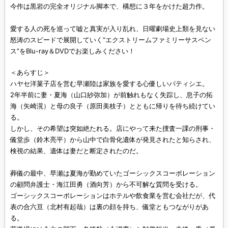
今作は黒岩の完全オリジナル脚本で、構想に３年をかけた超力作。
愛する人の死を巡って嘘と真実が入り乱れ、日曜劇場史上類を見ない
怒涛のスピードで展開していく“エクストリームファミリーサスペン
ス”をBlu-ray＆DVDでお楽しみください！
＜あらすじ＞
ハヤセ洋菓子店を営む早瀬陸は家族を愛する心優しいパティシエ。
2年半前に妻・夏海（山口紗弥加）が前触れもなく失踪し、息子の拓
海（矢崎滉）と母の良子（原田美枝子）とともに帰りを待ち続けてい
る。
しかし、その希望は突如絶たれる。店にやって来た捜査一課の刑事・
儀堂歩（鈴木亮平）から山中で白骨化遺体が発見されたと知らされ、
検視の結果、遺体は妻だと断定されたのだ。
葬儀の最中、早瀬は夏海が勤めていたゴーシックスコーポレーション
の顧問弁護士・海江田勇（酒向芳）から不可解な質問を受ける。
ゴーシックスコーポレーションはホテルや飲食業を営む会社だが、代
表の合六亘（北村有起哉）は裏の顔を持ち、儀堂ともつながりがあ
る。