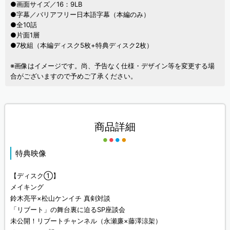
●画面サイズ／16：9LB
●字幕／バリアフリー日本語字幕（本編のみ）
●全10話
●片面1層
●7枚組（本編ディスク5枚+特典ディスク2枚）
※画像はイメージです。尚、予告なく仕様・デザイン等を変更する場
合がございますので予めご了承ください。
商品詳細
特典映像
【ディスク①】
メイキング
鈴木亮平×松山ケンイチ 真剣対談
「リブート」の舞台裏に迫るSP座談会
未公開！リブートチャンネル（永瀬廉×藤澤涼架）