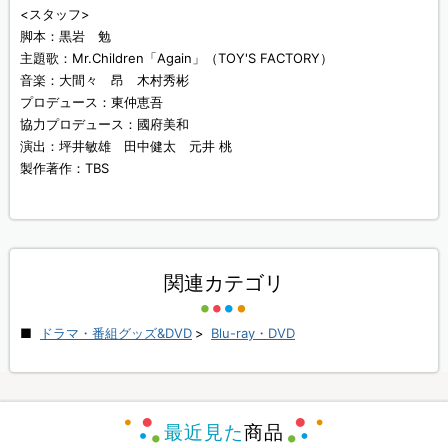
<スタッフ>
脚本：黒岩 勉
主題歌：Mr.Children「Again」（TOY'S FACTORY）
音楽：大間々 昂 木村秀彬
プロデュース：東仲恵吾
協力プロデュース：國府美和
演出：坪井敏雄 田中健太 元井 桃
製作著作：TBS
関連カテゴリ
ドラマ・番組グッズ&DVD
>
Blu-ray・DVD
最近見た
商品