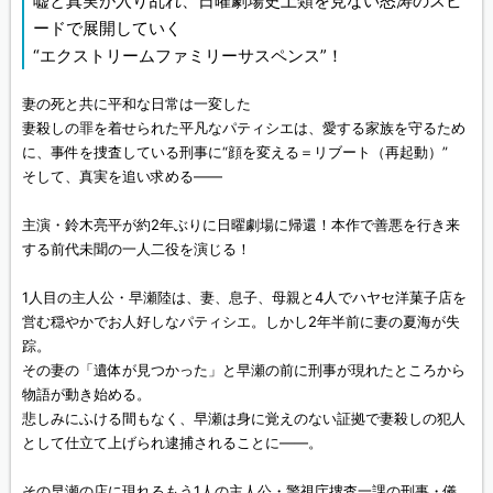
嘘と真実が入り乱れ、日曜劇場史上類を見ない怒涛のスピ
ードで展開していく
“エクストリームファミリーサスペンス”！
妻の死と共に平和な日常は一変した
妻殺しの罪を着せられた平凡なパティシエは、愛する家族を守るため
に、事件を捜査している刑事に“顔を変える＝リブート（再起動）”
そして、真実を追い求める——
主演・鈴木亮平が約2年ぶりに日曜劇場に帰還！本作で善悪を行き来
する前代未聞の一人二役を演じる！
1人目の主人公・早瀬陸は、妻、息子、母親と4人でハヤセ洋菓子店を
営む穏やかでお人好しなパティシエ。しかし2年半前に妻の夏海が失
踪。
その妻の「遺体が見つかった」と早瀬の前に刑事が現れたところから
物語が動き始める。
悲しみにふける間もなく、早瀬は身に覚えのない証拠で妻殺しの犯人
として仕立て上げられ逮捕されることに——。
その早瀬の店に現れるもう1人の主人公・警視庁捜査一課の刑事・儀