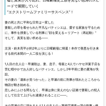
嘘と真実が入り乱れ、日曜劇場史上類を見ない怒涛のスピ
ードで展開していく
“エクストリームファミリーサスペンス”！
妻の死と共に平和な日常は一変した
妻殺しの罪を着せられた平凡なパティシエは、愛する家族を守るため
に、事件を捜査している刑事に“顔を変える＝リブート（再起動）”
そして、真実を追い求める——
主演・鈴木亮平が約2年ぶりに日曜劇場に帰還！本作で善悪を行き来
する前代未聞の一人二役を演じる！
1人目の主人公・早瀬陸は、妻、息子、母親と4人でハヤセ洋菓子店を
営む穏やかでお人好しなパティシエ。しかし2年半前に妻の夏海が失
踪。
その妻の「遺体が見つかった」と早瀬の前に刑事が現れたところから
物語が動き始める。
悲しみにふける間もなく、早瀬は身に覚えのない証拠で妻殺しの犯人
として仕立て上げられ逮捕されることに——。
その早瀬の店に現れるもう1人の主人公・警視庁捜査一課の刑事・儀