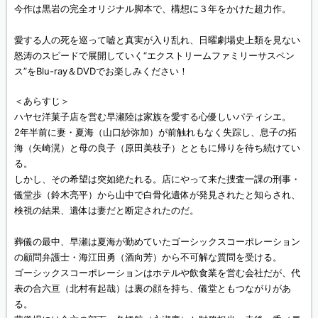
今作は黒岩の完全オリジナル脚本で、構想に３年をかけた超力作。
愛する人の死を巡って嘘と真実が入り乱れ、日曜劇場史上類を見ない
怒涛のスピードで展開していく“エクストリームファミリーサスペン
ス”をBlu-ray＆DVDでお楽しみください！
＜あらすじ＞
ハヤセ洋菓子店を営む早瀬陸は家族を愛する心優しいパティシエ。
2年半前に妻・夏海（山口紗弥加）が前触れもなく失踪し、息子の拓
海（矢崎滉）と母の良子（原田美枝子）とともに帰りを待ち続けてい
る。
しかし、その希望は突如絶たれる。店にやって来た捜査一課の刑事・
儀堂歩（鈴木亮平）から山中で白骨化遺体が発見されたと知らされ、
検視の結果、遺体は妻だと断定されたのだ。
葬儀の最中、早瀬は夏海が勤めていたゴーシックスコーポレーション
の顧問弁護士・海江田勇（酒向芳）から不可解な質問を受ける。
ゴーシックスコーポレーションはホテルや飲食業を営む会社だが、代
表の合六亘（北村有起哉）は裏の顔を持ち、儀堂ともつながりがあ
る。