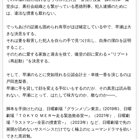
堂歩は、裏社会組織とも繋がっている悪徳刑事。犯人逮捕のために
は、違法な捜査も厭わない。
でっちあげの証拠も固められ有罪がほぼ確定している中で、早瀬は大
きな決意をする。
それは妻を殺害した犯人を自らの手で見つけ出し、自身の潔白を証明
すること。
そのために愛する家族と過去を捨て、儀堂の顔に変わる＝“リブート
（再起動）”を決意する。
そして、早瀬のもとに突如現れる公認会計士・幸後一香を演じるのは
戸田恵梨香。
早瀬に手を貸して顔を変える手伝いもするのだが、その真意は読み取
れない。早瀬にとって、はたして味方なのか、敵なのか——。
脚本を手掛けたのは、日曜劇場『グランメゾン東京』(2019年)、日曜
劇場『ＴＯＫＹＯ ＭＥＲ〜走る緊急救命室〜』（2021年）、日曜劇
場『ラストマン−全盲の捜査官−』（2023年）など、日曜劇場で先の
展開が読めないサスペンスだけでなく極上のヒューマンドラマを紡い
できた黒岩勉。