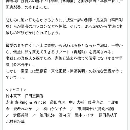
葬儀場には合六の部下・冬橋航（永瀬廉）と財務担当・幸後一香（戸
田恵梨香）の姿もあった。
悲しみに追い打ちをかけるように、捜査一課の刑事・足立翼（蒔田彩
珠）らが夏海のパソコンなどを押収。そして、ある証拠から早瀬に妻
殺しの容疑がかけられてしまう。
最愛の妻を亡くした上に警察から追われる身となった早瀬は、一香か
ら、儀堂に顔を変えて生きるリブート（再起動）を提案される。
妻殺しの真犯人を探すため、家族と過去を捨てて儀堂になりすます早
瀬（鈴木亮平）。
しかし、儀堂には監察官・真北正親（伊藤英明）の執拗な監視が待っ
ていて･･･。
<キャスト>
鈴木亮平 戸田恵梨香
永瀬 廉(King ＆ Prince) 蒔田彩珠 中川大輔 藤澤涼架 与田祐
希 愛希れいか ／ 松山ケンイチ ／ 市川團十郎(特別出演)
／ 伊藤英明 ／ 池田鉄洋 酒向 芳 黒木メイサ 原田美枝子
北村有起哉