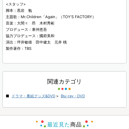
<スタッフ>
脚本：黒岩 勉
主題歌：Mr.Children「Again」（TOY'S FACTORY）
音楽：大間々 昂 木村秀彬
プロデュース：東仲恵吾
協力プロデュース：國府美和
演出：坪井敏雄 田中健太 元井 桃
製作著作：TBS
関連カテゴリ
ドラマ・番組グッズ&DVD
>
Blu-ray・DVD
最近見た
商品