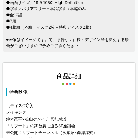
●画面サイズ／16:9 1080i High Definition
●字幕／バリアフリー日本語字幕（本編のみ）
●全10話
●2層
●4枚組（本編ディスク2枚＋特典ディスク2枚）
※画像はイメージです。尚、予告なく仕様・デザイン等を変更する場
合がございますので予めご了承ください。
商品詳細
特典映像
【ディスク①】
メイキング
鈴木亮平×松山ケンイチ 真剣対談
「リブート」の舞台裏に迫るSP座談会
未公開！リブートチャンネル（永瀬廉×藤澤涼架）