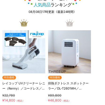
人気商品
ランキング
08月08日17時更新《最新24時間》
1
2
特別価格
特別価格
レイコップ UVクリーナー レニ
排熱ダクトレス スポットクー
ー（Renny）／コードレス／軽
ラー／DL-T2601WH／
量／布団クリーナー
THREEUP(スリーアップ)／取
¥22,780
¥89,800
付工事不要／除湿
¥14,800
¥46,800
（税込）
（税込）