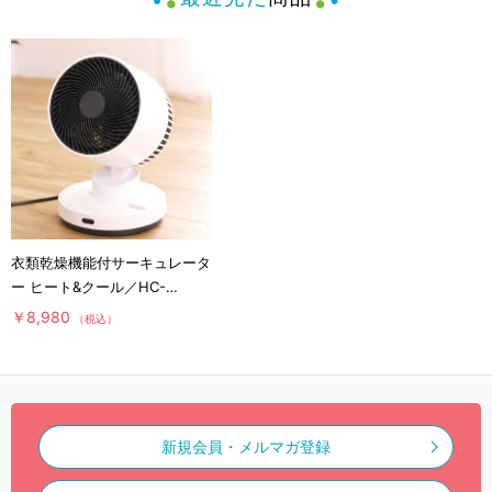
衣類乾燥機能付サーキュレータ
ー ヒート&クール／HC-
T2494WH
￥8,980
（税込）
新規会員・メルマガ登録