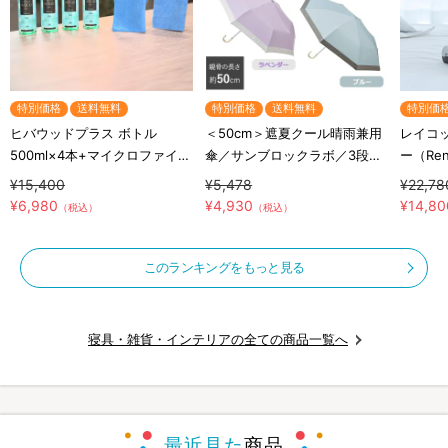
特別価格
送料無料
特別価格
送料無料
特別価
ヒバウッドプラス ボトル
＜50cm＞遮夏クール晴雨兼用
レイコッ
500ml×4本+マイクロファイバ
傘／サンブロックラボ／3段コ
ー（Re
ークロス×2枚／防虫スプレー
ンパクト
量／布
¥15,400
¥5,478
¥22,78
／防虫剤／害虫忌避剤
¥6,980
¥4,930
¥14,80
（税込）
（税込）
このランキングをもっと見る
寝具・雑貨・インテリアの全ての商品一覧へ
最近見た
商品