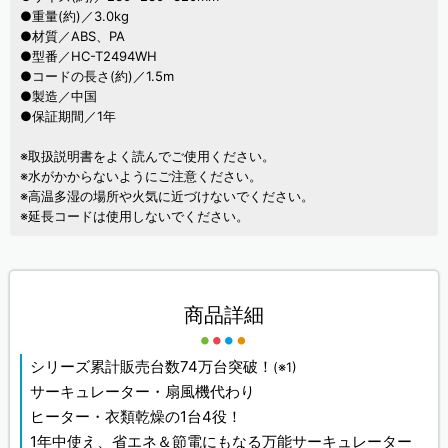
●重量(約)／3.0kg
●材質／ABS、PA
●型番／HC-T2494WH
●コードの長さ(約)／1.5m
●製造／中国
●保証期間／1年
※取扱説明書をよく読んでご使用ください。
※水がかからないようにご注意ください。
※高温多湿の場所や火気に近づけないでください。
※延長コードは使用しないでください。
商品詳細
シリーズ累計販売台数74万台突破！
(※1)
サーキュレーター・扇風機代わり
ヒーター・衣類乾燥の1台4役！
1年中使え、省エネ＆節電にもなる万能サーキュレーター