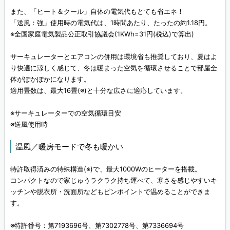
また、「ヒート＆クール」自体の電気代もとても省エネ！
「送風：強」使用時の電気代は、1時間あたり、たったの約1.18円。
※全国家庭電気製品公正取引協議会(1KWh=31円(税込)で算出)
サーキュレーターとエアコンの併用は環境省も推奨しており、夏はよ
り快適に涼しく感じて、冬は暖まった空気を循環させることで部屋全
体がぽかぽかになります。
適用畳数は、最大16畳(※)と十分な広さに適応しています。
※サーキュレーターでの空気循環目安
※送風使用時
温風／暖房モードで冬も暖かい
特許取得済みの特殊構造(※)で、最大1000Wのヒーターを搭載。
コンパクトなので家じゅうラクラク持ち運べて、寒さを感じやすいキ
ッチンや脱衣所・洗面所などもピンポイントで温めることができま
す。
※特許番号：第7193696号、第7302778号、第7336694号