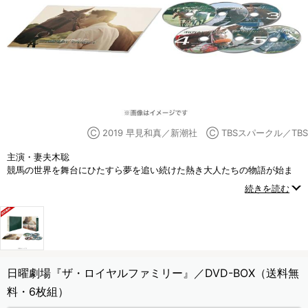
Ⓒ 2019 早見和真／新潮社 Ⓒ TBSスパークル／TBS
主演・妻夫木聡
競馬の世界を舞台にひたすら夢を追い続けた熱き大人たちの物語が始ま
る――！！
続きを読む
家族や仲間たちとの絆で奇跡を起こしていく人間と競走馬の20年にわた
る壮大なストーリー！
日曜劇場『ザ・ロイヤルファミリー』／DVD-BOX（送料無
料・6枚組）