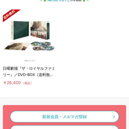
日曜劇場『ザ・ロイヤルファミ
リー』／DVD-BOX（送料無
料・6枚組）
￥26,400
（税込）
新規会員・メルマガ登録