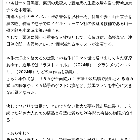
中条耕一を目黒蓮、栗須の元恋人で競走馬の生産牧場を営む野崎加奈
子を松本若菜、
耕造の宿命のライバル・椎名善弘を沢村一樹、耕造の妻・山王京子を
黒木瞳、耕造の息子でロイヤルヒューマン社の後継者候補である山王
優太郎を小泉孝太郎が演じる。
そして、栗須に関わる重要な人物役として、安藤政信、高杉真宙、津
田健次郎、吉沢悠といった個性溢れるキャストが出演する。
本作の演出を務めるのは数々の名作ドラマを世に送り出してきた塚原
あゆ子。近年では「ラストマイル」（2024年）「グランメゾン・パ
リ」（2024年）など映画作品も話題に。
さらに本作では、ＪＲＡが全面協力！ 実際の競馬場で撮影される迫力
満点の映像やＪＲＡ騎手のゲスト出演など、競馬ファンを中心に大き
な話題となった。
決してひとりでは掴むことのできない壮大な夢を競走馬に乗せ、走り
続けた熱き大人たちの情熱と希望に満ちた20年間の奇跡の物語が始ま
る！
＜あらすじ＞
栗須栄治（妻夫木聡）は大手税理士事務所に勤務しているが、あるこ