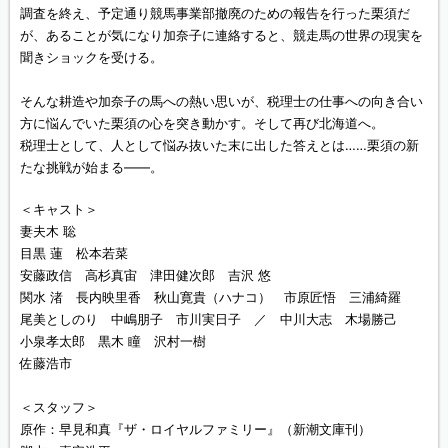
調査を終え、予定通り競馬事業部撤廃のための報告を行った栗須だ
が、あることが気になり加奈子に連絡すると、競走馬の世界の現実を
聞きショックを受ける。
そんな耕造や加奈子の馬への熱い思いが、税理士の仕事への向き合い
方に悩んでいた栗須の心を突き動かす。そして再び北海道へ。
税理士として、人として悩み抜いた末に出した答えとは……栗須の新
たな挑戦が始まる――。
＜キャスト＞
妻夫木 聡
目黒 蓮 松本若菜
安藤政信 高杉真宙 津田健次郎 吉沢 悠
関水 渚 長内映里香 秋山寛貴（ハナコ） 市原匠悟 三浦綺羅
尾美としのり 中嶋朋子 市川実日子 ／ 中川大志 木場勝己
小泉孝太郎 黒木 瞳 沢村一樹
佐藤浩市
＜スタッフ＞
原作：早見和真『ザ・ロイヤルファミリー』（新潮文庫刊）