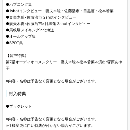
●ハプニング集
●1shotインタビュー 妻夫木聡・佐藤浩市・目黒蓮・松本若菜
●妻夫木聡×佐藤浩市 2shotインタビュー
●妻夫木聡×佐藤浩市×目黒蓮 3shotインタビュー
●馬牧場メイキングin北海道
●オールアップ集
●SPOT集
【音声特典】
第7話オーディオコメンタリー 妻夫木聡＆松本若菜＆演出:塚原あゆ
子
※内容・名称は予告なく変更となる場合がございます。
封入特典
●ブックレット
※内容・名称は予告なく変更となる場合がございます。
※仕様変更に伴い特典が付かない場合がございます。