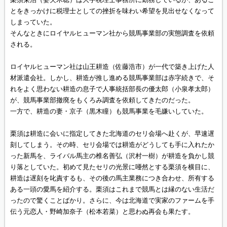
とをきっかけに税理士としての挫折を味わい希望を見出せなくなって
しまっていた。
そんなときにロイヤルヒューマン社から競馬事業部の実態調査を依頼
される。
ロイヤルヒューマン社は山王耕造（佐藤浩市）が一代で築き上げた人
材派遣会社。しかし、耕造が推し進める競馬事業部は赤字続きで、そ
れをよく思わない耕造の息子で人事統括部長の優太郎（小泉孝太郎）
が、競馬事業部撤廃をもくろみ調査を依頼してきたのだった。
一方で、耕造の妻・京子（黒木瞳）も競馬事業を毛嫌いしていた。
栗須は耕造に会いに指定してきた北海道のセリ会場へ赴くが、早速遅
刻してしまう。その時、セリ会場では耕造がどうしても手に入れたか
った新馬を、ライバル馬主の椎名善弘（沢村一樹）が耕造を負かし競
り落としていた。初めて見たセリの光景に唖然とする栗須を横目に、
耕造は遅刻を叱責するも、その後の馬主業務につき合わせ、所有する
ある一頭の愛馬を紹介する。栗須はこれまで競馬とは縁のない生活だ
ったので驚くことばかり。さらに、今は北海道で実家のファームを手
伝う元恋人・野崎加奈子（松本若菜）と思わぬ再会も果たす。