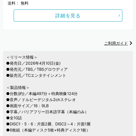
送料：
無料
詳細を見る
ご利用ガイド
＜リリース情報＞
●発売日／2026年4月10日(金)
●発売元／TBS／TBSグロウディア
●販売元／TCエンタテインメント
＜製品情報＞
●分数(約)／本編497分＋特典映像124分
●音声／ドルビーデジタル2chステレオ
●画面サイズ／16：9LB
●字幕／バリアフリー日本語字幕（本編のみ）
●全10話
●DISC1・5・6：片面2層、DISC2～4：片面1層
●6枚組（本編ディスク5枚+特典ディスク1枚）