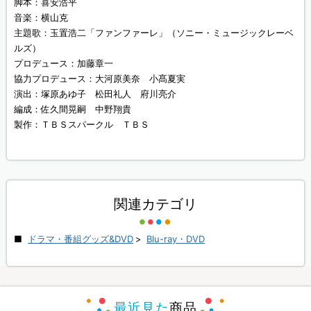
脚本：喜安浩平
音楽：横山克
主題歌：玉置浩二「ファンファーレ」（ソニー・ミュージックレーベ
ルズ）
プロデュース：加藤章一
協力プロデュース：大河原美奈 小髙夏実
演出：塚原あゆ子 松田礼人 府川亮介
編成：佐久間晃嗣 中野翔貴
製作：ＴＢＳスパークル ＴＢＳ
関連カテゴリ
ドラマ・番組グッズ&DVD
>
Blu-ray・DVD
最近見た
商品