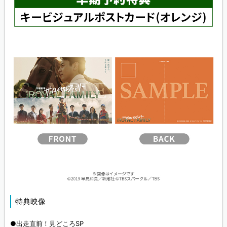
特典映像
●出走直前！見どころSP