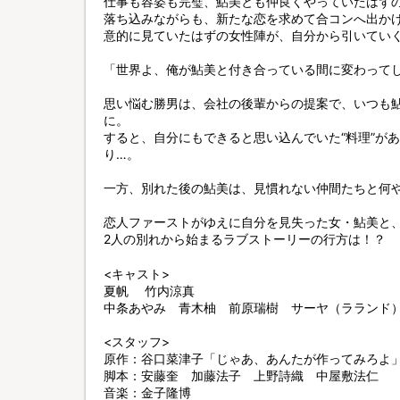
仕事も容姿も完璧、鮎美とも仲良くやっていたはず
落ち込みながらも、新たな恋を求めて合コンへ出か
意的に見ていたはずの女性陣が、自分から引いてい
「世界よ、俺が鮎美と付き合っている間に変わって
思い悩む勝男は、会社の後輩からの提案で、いつも
に。
すると、自分にもできると思い込んでいた“料理”が
り…。
一方、別れた後の鮎美は、見慣れない仲間たちと何
恋人ファーストがゆえに自分を見失った女・鮎美と
2人の別れから始まるラブストーリーの行方は！？
<キャスト>
夏帆 竹内涼真
中条あやみ 青木柚 前原瑞樹 サーヤ（ラランド
<スタッフ>
原作：谷口菜津子「じゃあ、あんたが作ってみろよ」(
脚本：安藤奎 加藤法子 上野詩織 中屋敷法仁
音楽：金子隆博