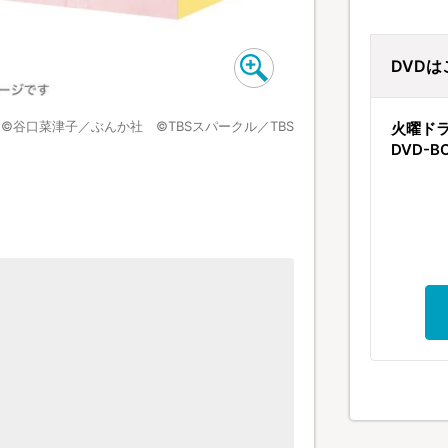
DVD
©谷口菜津子／ぶんか社 ©TBSスパークル／TBS
火曜ド
DVD-