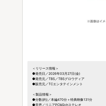
＜リリース情報＞
●発売日／2026年03月27日(金)
●発売元／TBS／TBSグロウディア
●販売元／TCエンタテインメント
＜製品情報＞
●分数(約)／本編470分＋特典映像131分
●音声／リニアPCM2chステレオ