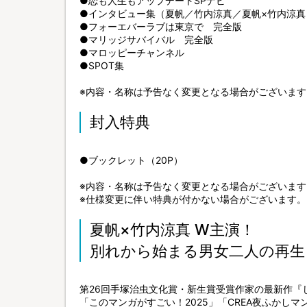
●恋も人生もアップデートSPナビ
●インタビュー集（夏帆／竹内涼真／夏帆×竹内涼真
●フォーエバーラブは東京で 完全版
●マリッジサバイバル 完全版
●マロッピーチャンネル
●SPOT集
※内容・名称は予告なく変更となる場合がございます
封入特典
●ブックレット（20P）
※内容・名称は予告なく変更となる場合がございます
※仕様変更に伴い特典が付かない場合がございます。
夏帆×竹内涼真 W主演！
別れから始まる男女二人の再生
第26回手塚治虫文化賞・新生賞受賞作家の最新作『
「このマンガがすごい！2025」「CREA夜ふかしマ