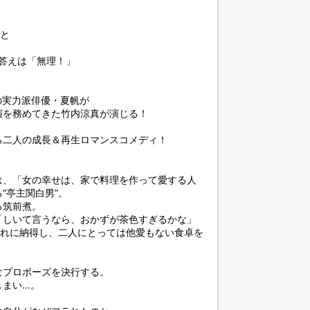
女と
の答えは「無理！」
の実力派俳優・夏帆が
演を務めてきた竹内涼真が演じる！
る二人の成長＆再生ロマンスコメディ！
は、「女の幸せは、家で料理を作って愛する人
“亭主関白男”。
る筑前煮。
「しいて言うなら、おかずが茶色すぎるかな」
それに納得し、二人にとっては他愛もない食卓を
なプロポーズを決行する。
しまい…。