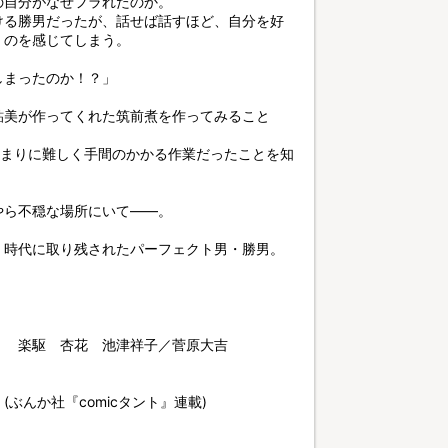
の自分がなぜフラれたのか。
ける勝男だったが、話せば話すほど、自分を好
くのを感じてしまう。
しまったのか！？」
鮎美が作ってくれた筑前煮を作ってみること
あまりに難しく手間のかかる作業だったことを知
やら不穏な場所にいて――。
、時代に取り残されたパーフェクト男・勝男。
） 楽駆 杏花 池津祥子／菅原大吉
ぶんか社『comicタント』連載)