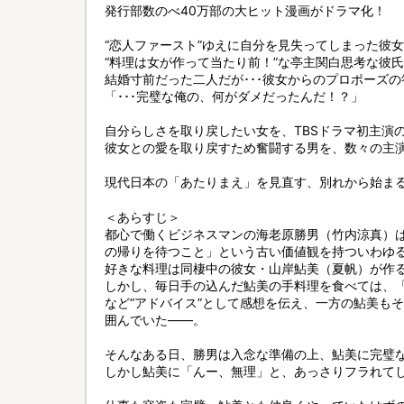
発行部数のべ40万部の大ヒット漫画がドラマ化！
“恋人ファースト”ゆえに自分を見失ってしまった彼
“料理は女が作って当たり前！”な亭主関白思考な彼氏
結婚寸前だった二人だが･･･彼女からのプロポーズ
「･･･完璧な俺の、何がダメだったんだ！？」
自分らしさを取り戻したい女を、TBSドラマ初主演
彼女との愛を取り戻すため奮闘する男を、数々の主
現代日本の「あたりまえ」を見直す、別れから始ま
＜あらすじ＞
都心で働くビジネスマンの海老原勝男（竹内涼真）
の帰りを待つこと」という古い価値観を持ついわゆる
好きな料理は同棲中の彼女・山岸鮎美（夏帆）が作
しかし、毎日手の込んだ鮎美の手料理を食べては、
など“アドバイス”として感想を伝え、一方の鮎美も
囲んでいた――。
そんなある日、勝男は入念な準備の上、鮎美に完璧
しかし鮎美に「んー、無理」と、あっさりフラれて