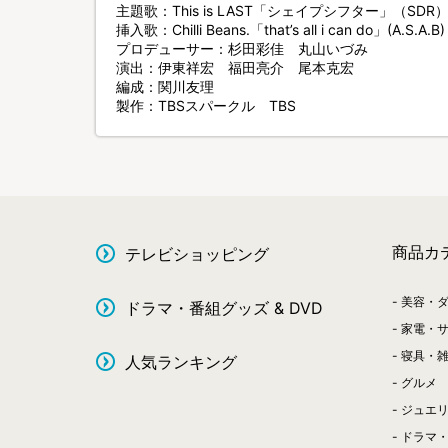
主題歌：This is LAST「シェイプシフター」（SDR
挿入歌：Chilli Beans.「that’s all i can do」(A.S.A.B)
プロデューサー：杉田彩佳 丸山いづみ
演出：伊東祥宏 福田亮介 尾本克宏
編成：関川友理
製作：TBSスパークル TBS
商品カ
テレビショッピング
美容・
ドラマ・番組グッズ & DVD
家電・
寝具・
人気ランキング
グルメ
ジュエ
ドラマ・