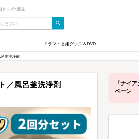
組グッズの販売
ドラマ・番組グッズ＆DVD
風呂釜洗浄剤
ト／風呂釜洗浄剤
「ナイア
ペーン