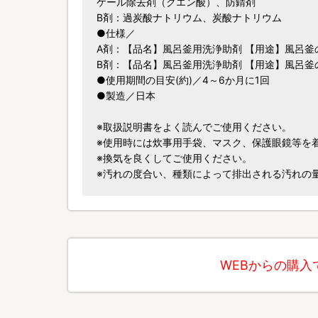
ケール除去剤（クエン酸）、防錆剤
B剤：過炭酸ナトリウム、炭酸ナトリウム
●仕様／
A剤：【品名】風呂釜用洗浄助剤 【用途】風呂釜
B剤：【品名】風呂釜用洗浄助剤 【用途】風呂釜
●使用期間の目安(約)／4～6か月に1回
●製造／日本
※取扱説明書をよく読んでご使用ください。
※使用時には炊事用手袋、マスク、保護眼鏡等を
※換気を良くしてご使用ください。
※汚れの度合い、種類によって排出される汚れの
WEBからの購入