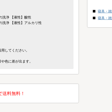
寝具・雑
の洗浄 【液性】酸性
寝具・雑
の洗浄 【液性】アルカリ性
着用してください。
量や色に差が出ます。
で送料無料！