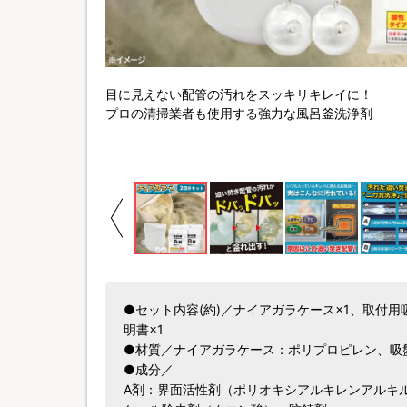
目に見えない配管の汚れをスッキリキレイに！
プロの清掃業者も使用する強力な風呂釜洗浄剤
●セット内容(約)／ナイアガラケース×1、取付用吸盤
明書×1
●材質／ナイアガラケース：ポリプロピレン、吸盤
●成分／
A剤：界面活性剤（ポリオキシアルキレンアルキル