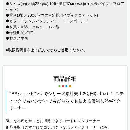
●サイズ(約)／幅22×高さ106×奥行17cm(※本体＋延長パイプ＋フロア
ヘッド)
●重さ(約)／900g(※本体＋延長パイプ＋フロアヘッド)
●カラー／シャンパンシルバー、ローズゴールド
●材質／ABS、アルミ、ゴム 他
●保証期間／1年
●製造／中国
※取扱説明書をよく読んでからご使用ください。
商品詳細
TBSショッピングでシリーズ累計売上2億円以上
！ ステ
(※1)
ィックでもハンディでもどちらでも使える便利な2WAYク
リーナー
気になる所がサッとお掃除できるコードレスクリーナー。
部品を取り外すだけでコンパクトなハンディクリーナーにも。