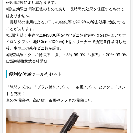
※使用環境により異なります。
※除去効果は掃除直後のものであり、長時間の効果を保証するもので
はありません。
長期間の使用によるブラシの劣化等で99.9%の除去効果は減少する
ことがあります。
※試験方法：生存ダニ約5000匹を含むダニ飼育飼料1gをばらまいたナ
イロンタフタ生地(50cm×100cm)上をクリーナーで所定条件吸引した
後、生地上の残存ダニ数を調査。
※調査結果：ダニの除去率「強」：8分 99.9% 「標準」：20分 99.9%
[試験機関]株式会社愛研
便利な付属ツールもセット
「隙間ノズル」「ブラシ付きノズル」「布団ノズル」とアタッチメン
トも充実！
車のお掃除や、高い所、布団やソファの掃除にも。