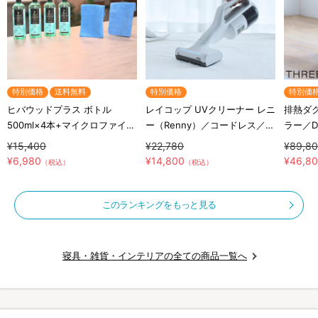
特別価格
送料無料
特別価格
特別価
ヒバウッドプラス ボトル
レイコップ UVクリーナー レニ
排熱ダ
500ml×4本+マイクロファイバ
ー（Renny）／コードレス／軽
ラー／DL
ークロス×2枚／防虫スプレー
量／布団クリーナー
THRE
¥15,400
¥22,780
¥89,8
／防虫剤／害虫忌避剤
付工事
¥6,980
¥14,800
¥46,8
（税込）
（税込）
このランキングをもっと見る
寝具・雑貨・インテリアの全ての商品一覧へ