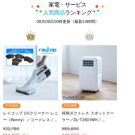
家電・サービス
人気商品
ランキング
08月09日00時更新《最新24時間》
1
2
特別価格
特別価格
レイコップ UVクリーナー レニ
排熱ダクトレス スポットクー
ー（Renny）／コードレス／軽
ラー／DL-T2601WH／
量／布団クリーナー
THREEUP(スリーアップ)／取
¥22,780
¥89,800
付工事不要／除湿
¥14,800
¥46,800