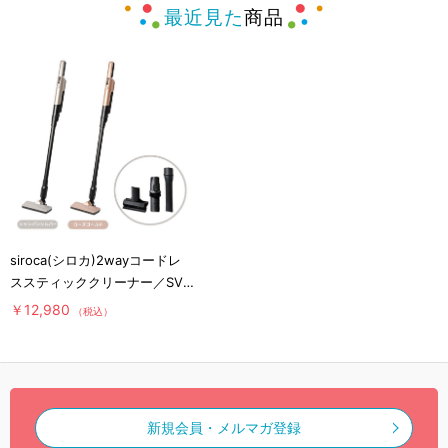
最近見た
商品
siroca(シロカ)2wayコードレ
ススティッククリーナー／SV-
S281
￥12,980
（税込）
新規会員・メルマガ登録