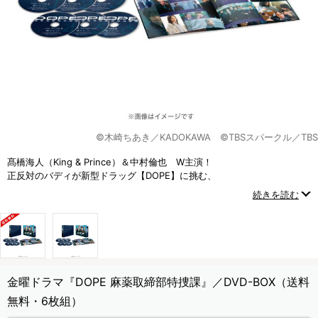
©木崎ちあき／KADOKAWA ©TBSスパークル／TBS
髙橋海人（King & Prince）＆中村倫也 W主演！
正反対のバディが新型ドラッグ【DOPE】に挑む、
新時代の麻取アクション・エンターテインメント！
続きを読む
金曜ドラマ『DOPE 麻薬取締部特捜課』／DVD-BOX（送料
無料・6枚組）