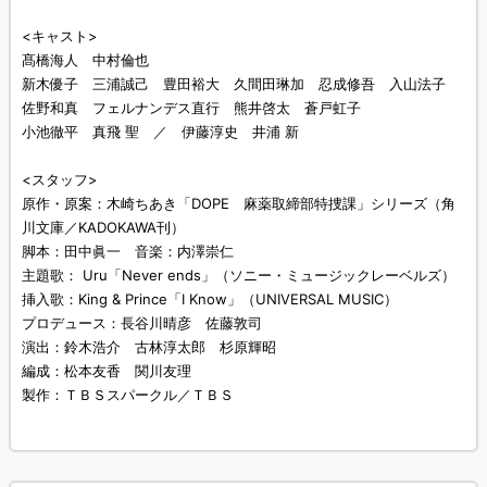
<キャスト>
髙橋海人 中村倫也
新木優子 三浦誠己 豊田裕大 久間田琳加 忍成修吾 入山法子
佐野和真 フェルナンデス直行 熊井啓太 蒼戸虹子
小池徹平 真飛 聖 ／ 伊藤淳史 井浦 新
<スタッフ>
原作・原案：木崎ちあき「DOPE 麻薬取締部特捜課」シリーズ（角
川文庫／KADOKAWA刊）
脚本：田中眞一 音楽：内澤崇仁
主題歌： Uru「Never ends」（ソニー・ミュージックレーベルズ）
挿入歌：King & Prince「I Know」（UNIVERSAL MUSIC）
プロデュース：長谷川晴彦 佐藤敦司
演出：鈴木浩介 古林淳太郎 杉原輝昭
編成：松本友香 関川友理
製作：ＴＢＳスパークル／ＴＢＳ