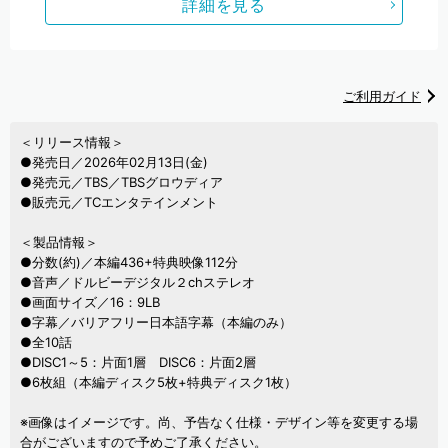
詳細を見る
ご利用ガイド
＜リリース情報＞
●発売日／2026年02月13日(金)
●発売元／TBS／TBSグロウディア
●販売元／TCエンタテインメント
＜製品情報＞
●分数(約)／本編436+特典映像112分
●音声／ドルビーデジタル２chステレオ
●画面サイズ／16：9LB
●字幕／バリアフリー日本語字幕（本編のみ）
●全10話
●DISC1～5：片面1層 DISC6：片面2層
●6枚組（本編ディスク5枚+特典ディスク1枚）
※画像はイメージです。尚、予告なく仕様・デザイン等を変更する場
合がございますので予めご了承ください。