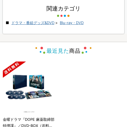
関連カテゴリ
ドラマ・番組グッズ&DVD
>
Blu-ray・DVD
最近見た
商品
金曜ドラマ『DOPE 麻薬取締部
特捜課』／DVD-BOX（送料無