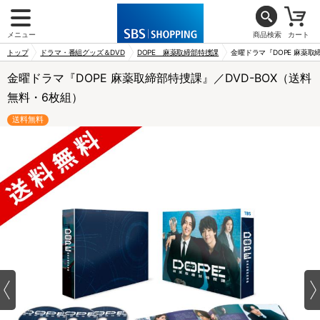
メニュー
商品検索
カート
トップ
ドラマ・番組グッズ＆DVD
DOPE 麻薬取締部特捜課
金曜ドラマ『DOPE 麻薬取
金曜ドラマ『DOPE 麻薬取締部特捜課』／DVD-BOX（送料
無料・6枚組）
送料無料