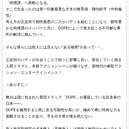
「特捜課」へ異動となる。
そこで出会ったのは第一印象最悪な才木の教育係・陣内鉄平（中村倫
也）。
考え方が正反対で相性最悪の二人がバディを組むことになり、個性豊
かな特捜課のメンバーと共に、DOPEによって巻き起こる不可解な事
件の解決に挑んでいく。
そんな彼らには他人には言えない“ある秘密”があって･･･。
正反対のバディが出会うことで徐々に影響し合い、変化していく熱き
人間ドラマと、本格アクションシーンが織りなす、新時代の麻取アク
ション・エンターテインメント！
＜あらすじ＞
舞台は謎に包まれた新型ドラッグ「DOPE」が蔓延している近未来の
日本――。
DOPEを服用すると死に至る可能性が高いが、極めて稀に特殊な力を
覚醒させることがあり、手を出す者が後を絶たない。
新人麻薬取締官の才木優人（髙橋海人）は密売人検挙のために立ち入