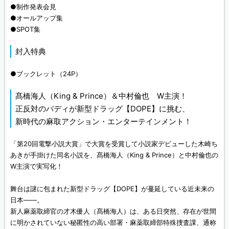
●制作発表会見
●オールアップ集
●SPOT集
封入特典
●ブックレット（24P）
髙橋海人（King & Prince）＆中村倫也 W主演！
正反対のバディが新型ドラッグ【DOPE】に挑む、
新時代の麻取アクション・エンターテインメント！
「第20回電撃小説大賞」で大賞を受賞して小説家デビューした木崎ち
あきが手掛けた同名小説を、髙橋海人（King & Prince）と中村倫也の
W主演で実写化！
舞台は謎に包まれた新型ドラッグ【DOPE】が蔓延している近未来の
日本――。
新人麻薬取締官の才木優人（髙橋海人）は、ある日突然、存在が世間
に明かされていない秘匿性の高い部署・麻薬取締部特殊捜査課、通称