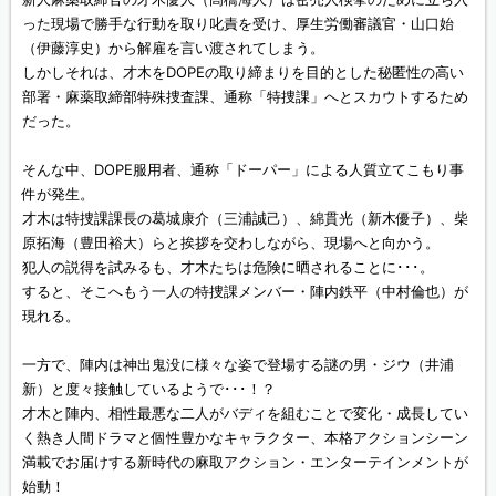
った現場で勝手な行動を取り叱責を受け、厚生労働審議官・山口始
（伊藤淳史）から解雇を言い渡されてしまう。
しかしそれは、才木をDOPEの取り締まりを目的とした秘匿性の高い
部署・麻薬取締部特殊捜査課、通称「特捜課」へとスカウトするため
だった。
そんな中、DOPE服用者、通称「ドーパー」による人質立てこもり事
件が発生。
才木は特捜課課長の葛城康介（三浦誠己）、綿貫光（新木優子）、柴
原拓海（豊田裕大）らと挨拶を交わしながら、現場へと向かう。
犯人の説得を試みるも、才木たちは危険に晒されることに･･･。
すると、そこへもう一人の特捜課メンバー・陣内鉄平（中村倫也）が
現れる。
一方で、陣内は神出鬼没に様々な姿で登場する謎の男・ジウ（井浦
新）と度々接触しているようで･･･！？
才木と陣内、相性最悪な二人がバディを組むことで変化・成長してい
く熱き人間ドラマと個性豊かなキャラクター、本格アクションシーン
満載でお届けする新時代の麻取アクション・エンターテインメントが
始動！