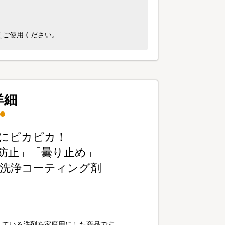
えご使用ください。
詳細
にピカピカ！
防止」「曇り止め」
の洗浄コーティング剤
」
している洗剤を家庭用にした商品です。