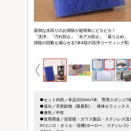
面倒な水回りのお掃除が超簡単にピカピカ！
「洗浄」「汚れ防止」「水アカ防止」「曇り止め」
掃除の回数も減らせる1本4役の洗浄コーティング剤
●セット内容／本品300ml×1本、専用スポンジ1
●成分／天然鉱物（吸着剤）、液体セラミックス
●液性／中性
●使用用途／浴室鏡・ガラス製品・ステンレス流
IHコンロ・タイル・浴槽(ホーロー、ステンレス)