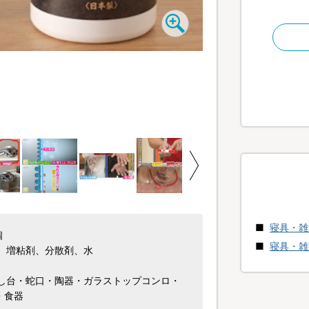
面倒な水回りのお掃除が
「洗浄」「汚れ防止」「
掃除の回数も減らせる1
寝具・雑
個
寝具・雑
、増粘剤、分散剤、水
し台・蛇口・陶器・ガラストップコンロ・
・食器