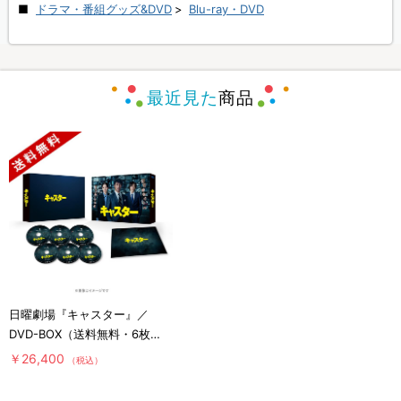
ドラマ・番組グッズ&DVD
>
Blu-ray・DVD
最近見た
商品
日曜劇場『キャスター』／
DVD-BOX（送料無料・6枚
組）
￥26,400
（税込）