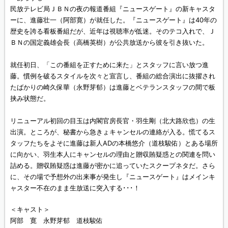
民放テレビ局ＪＢＮの夜の報道番組『ニュースゲート』の新キャスタ
ーに、進藤壮一（阿部寛）が就任した。『ニュースゲート』は40年の
歴史を誇る看板番組だが、近年は視聴率が低迷。そのテコ入れで、Ｊ
ＢＮの国定義雄会長（高橋英樹）が公共放送から彼を引き抜いた。
就任初日、「この番組を正すために来た」とスタッフに言い放つ進
藤。慣例を破るスタイルを次々と宣言し、番組の総合演出に抜擢され
たばかりの崎久保華（永野芽郁）は進藤とベテランスタッフの間で板
挟み状態だ。
リニューアル初回の目玉は内閣官房長官・羽生剛（北大路欣也）の生
出演。ところが、秘書から急きょキャンセルの連絡が入る。慌てるス
タッフたちをよそに進藤は新人ADの本橋悠介（道枝駿佑）とある場所
に向かい、羽生本人にキャンセルの理由と贈収賄疑惑との関連を問い
詰める。贈収賄疑惑は進藤が密かに追っていたスクープネタだ。さら
に、その場で予想外の出来事が発生し『ニュースゲート』はメインキ
ャスター不在のまま生放送に突入する･･･！
＜キャスト＞
阿部 寛 永野芽郁 道枝駿佑