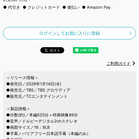
代引き
クレジットカード
後払い
Amazon Pay
ログインしてお気に入りに登録
ご利用ガイド
＜リリース情報＞
●発売日／2026年1月14日(水)
●発売元／TBS／TBS グロウディア
●販売元／TCエンタテインメント
＜製品情報＞
●分数(約)／本編525分＋特典映像89分
●音声／ドルビーデジタル2chステレオ
●画面サイズ／16：9LB
●字幕／バリアフリー日本語字幕（本編のみ）