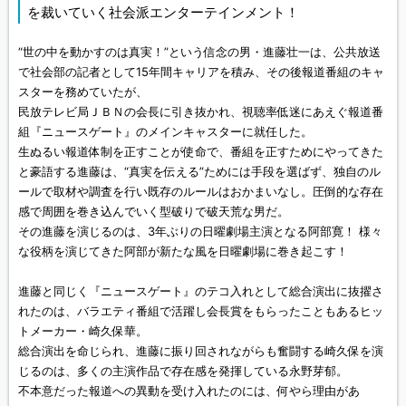
を裁いていく社会派エンターテインメント！
“世の中を動かすのは真実！”という信念の男・進藤壮一は、公共放送
で社会部の記者として15年間キャリアを積み、その後報道番組のキャ
スターを務めていたが、
民放テレビ局ＪＢＮの会長に引き抜かれ、視聴率低迷にあえぐ報道番
組『ニュースゲート』のメインキャスターに就任した。
生ぬるい報道体制を正すことが使命で、番組を正すためにやってきた
と豪語する進藤は、“真実を伝える”ためには手段を選ばず、独自のル
ールで取材や調査を行い既存のルールはおかまいなし。圧倒的な存在
感で周囲を巻き込んでいく型破りで破天荒な男だ。
その進藤を演じるのは、3年ぶりの日曜劇場主演となる阿部寛！ 様々
な役柄を演じてきた阿部が新たな風を日曜劇場に巻き起こす！
進藤と同じく『ニュースゲート』のテコ入れとして総合演出に抜擢さ
れたのは、バラエティ番組で活躍し会長賞をもらったこともあるヒッ
トメーカー・崎久保華。
総合演出を命じられ、進藤に振り回されながらも奮闘する崎久保を演
じるのは、多くの主演作品で存在感を発揮している永野芽郁。
不本意だった報道への異動を受け入れたのには、何やら理由があ