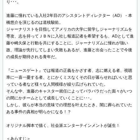
り･･･。
進藤に憧れている入社2年目のアシスタントディレクター（AD）・本
橋悠介を演じるのは道枝駿佑。
ジャーナリストを目指してアメリカの大学に留学しジャーナリズムを
専攻、志を持ってＪＢＮに入社し報道記者を希望するも、ADとして進
藤や崎久保と行動を共にすることに。ジャーナリズムに憧れが強い
故、理論が先行してしまい失敗もあるが、進藤と出会ったことで今後
の成長が期待される青年だ。
『ニュースゲート』では報道の正義をかざす者、志に燃える者、視聴
率に一喜一憂する者、とにかくミスなくその日が暮らせればいいと思
っている者など様々な人間模様が繰り広げられていた。
そんな中、進藤のキャスター就任によってバラバラだった面々がいつ
の間にかチームとして成長していくことに･･･。
しかし、彼らが本当の意味での理想を叶えたとき、闇に葬られていた
ある事件の真相が明らかになる！？
オリジナル脚本で描く、社会派エンターテインメントが誕生！
＜あらすじ＞