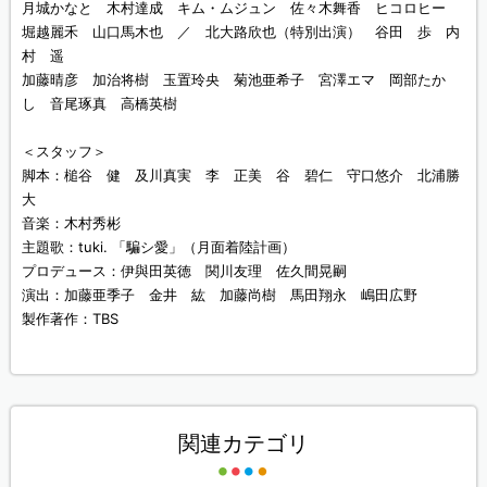
月城かなと 木村達成 キム・ムジュン 佐々木舞香 ヒコロヒー
堀越麗禾 山口馬木也 ／ 北大路欣也（特別出演） 谷田 歩 内
村 遥
加藤晴彦 加治将樹 玉置玲央 菊池亜希子 宮澤エマ 岡部たか
し 音尾琢真 高橋英樹
＜スタッフ＞
脚本：槌谷 健 及川真実 李 正美 谷 碧仁 守口悠介 北浦勝
大
音楽：木村秀彬
主題歌：tuki. 「騙シ愛」（月面着陸計画）
プロデュース：伊與田英徳 関川友理 佐久間晃嗣
演出：加藤亜季子 金井 紘 加藤尚樹 馬田翔永 嶋田広野
製作著作：TBS
関連カテゴリ