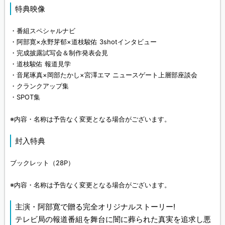
特典映像
・番組スペシャルナビ
・阿部寛×永野芽郁×道枝駿佑 3shotインタビュー
・完成披露試写会＆制作発表会見
・道枝駿佑 報道見学
・音尾琢真×岡部たかし×宮澤エマ ニュースゲート上層部座談会
・クランクアップ集
・SPOT集
※内容・名称は予告なく変更となる場合がございます。
封入特典
ブックレット（28P）
※内容・名称は予告なく変更となる場合がございます。
主演・阿部寛で贈る完全オリジナルストーリー!
テレビ局の報道番組を舞台に闇に葬られた真実を追求し悪