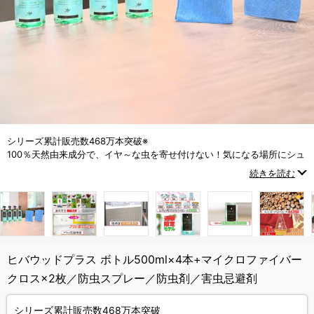
シリーズ累計販売数468万本突破※
100％天然由来成分で、イヤ～な虫を寄せ付けない！気になる場所にシュ
ッとスプレーするだけ！
続きを読む
(※メーカー集計期間：2012年4月～2025年12月)
ヒバウッドプラス ボトル500ml×4本+マイクロファイバー
クロス×2枚／防虫スプレー／防虫剤／害虫忌避剤
シリーズ累計販売数468万本突破