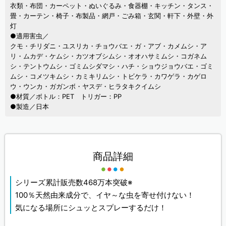
衣類・布団・カーペット・ぬいぐるみ・食器棚・キッチン・タンス・
畳・カーテン・椅子・布製品・網戸・ごみ箱・玄関・軒下・外壁・外
灯
●適用害虫／
クモ・チリダニ・ユスリカ・チョウバエ・ガ・アブ・カメムシ・ア
リ・ムカデ・ケムシ・カツオブシムシ・オオハサミムシ・コガネム
シ・テントウムシ・ゴミムシダマシ・ハチ・ショウジョウバエ・ゴミ
ムシ・コメツキムシ・カミキリムシ・トビケラ・カワゲラ・カゲロ
ウ・ウンカ・ガガンボ・ヤスデ・ヒラタキクイムシ
●材質／ボトル：PET トリガー：PP
●製造／日本
商品詳細
シリーズ累計販売数468万本突破※
100％天然由来成分で、イヤ～な虫を寄せ付けない！
気になる場所にシュッとスプレーするだけ！