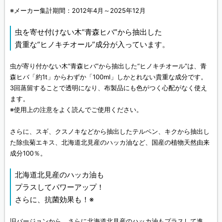
※メーカー集計期間：2012年4月～2025年12月
虫を寄せ付けない木“青森ヒバ”から抽出した
貴重な“ヒノキチオール”成分が入っています。
虫が寄り付かない木“青森ヒバ”から抽出した“ヒノキチオール”は、青
森ヒバ「約1t」からわずか「100ml」しかとれない貴重な成分です。
3回蒸留することで透明になり、布製品にも色がつく心配がなく使え
ます。
※使用上の注意をよく読んでご使用ください。
さらに、スギ、クスノキなどから抽出したテルペン、キクから抽出し
た除虫菊エキス、北海道北見産のハッカ油など、国産の植物天然由来
成分100％。
北海道北見産のハッカ油も
プラスしてパワーアップ！
さらに、抗菌効果も！※
旧バージョンから、さらに北海道北見産のハッカ油もプラスして進