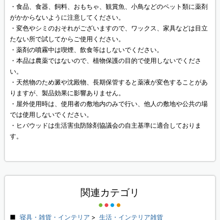
・食品、食器、飼料、おもちゃ、観賞魚、小鳥などのペット類に薬剤
がかからないように注意してください。
・変色やシミのおそれがございますので、ワックス、家具などは目立
たない所で試してからご使用ください。
・薬剤の噴霧中は喫煙、飲食等はしないでください。
・本品は農薬ではないので、植物保護の目的で使用しないでくださ
い。
・天然物のため澱や沈殿物、長期保管すると薬液が変色することがあ
りますが、製品効果に影響ありません。
・屋外使用時は、使用者の敷地内のみで行い、他人の敷地や公共の場
では使用しないでください。
・ヒバウッドは生活害虫防除剤協議会の自主基準に適合しておりま
す。
関連カテゴリ
寝具・雑貨・インテリア
>
生活・インテリア雑貨