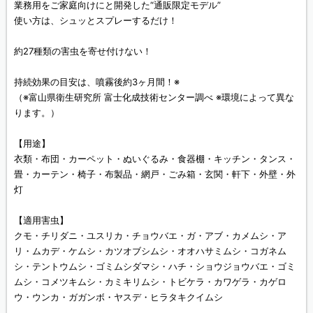
業務用をご家庭向けにと開発した“通販限定モデル”
使い方は、シュッとスプレーするだけ！
約27種類の害虫を寄せ付けない！
持続効果の目安は、噴霧後約3ヶ月間！※
（※富山県衛生研究所 富士化成技術センター調べ ※環境によって異な
ります。）
【用途】
衣類・布団・カーペット・ぬいぐるみ・食器棚・キッチン・タンス・
畳・カーテン・椅子・布製品・網戸・ごみ箱・玄関・軒下・外壁・外
灯
【適用害虫】
クモ・チリダニ・ユスリカ・チョウバエ・ガ・アブ・カメムシ・ア
リ・ムカデ・ケムシ・カツオブシムシ・オオハサミムシ・コガネム
シ・テントウムシ・ゴミムシダマシ・ハチ・ショウジョウバエ・ゴミ
ムシ・コメツキムシ・カミキリムシ・トビケラ・カワゲラ・カゲロ
ウ・ウンカ・ガガンボ・ヤスデ・ヒラタキクイムシ