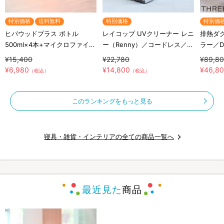
特別価格
送料無料
特別価格
特別価
ヒバウッドプラス ボトル
レイコップ UVクリーナー レニ
排熱ダ
500ml×4本+マイクロファイバ
ー（Renny）／コードレス／軽
ラー／DL
ークロス×2枚／防虫スプレー
量／布団クリーナー
THRE
¥15,400
¥22,780
¥89,8
／防虫剤／害虫忌避剤
付工事
¥6,980
¥14,800
¥46,8
（税込）
（税込）
このランキングをもっと見る
寝具・雑貨・インテリアの全ての商品一覧へ
最近見た
商品