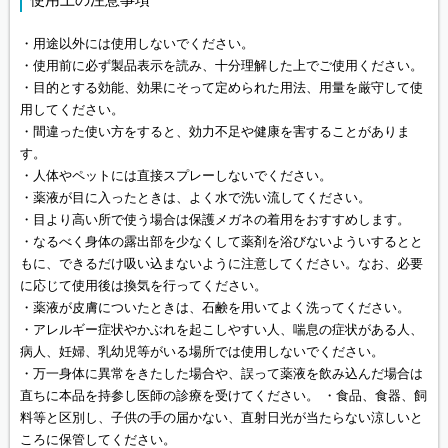
・用途以外には使用しないでください。
・使用前に必ず製品表示を読み、十分理解した上でご使用ください。
・目的とする効能、効果にそって定められた用法、用量を厳守して使
用してください。
・間違った使い方をすると、効力不足や健康を害することがありま
す。
・人体やペットには直接スプレーしないでください。
・薬液が目に入ったときは、よく水で洗い流してください。
・目より高い所で使う場合は保護メガネの着用をおすすめします。
・なるべく身体の露出部を少なくして薬剤を浴びないよういするとと
もに、できるだけ吸い込まないように注意してください。なお、必要
に応じて使用後は換気を行ってください。
・薬液が皮膚についたときは、石鹸を用いてよく洗ってください。
・アレルギー症状やかぶれを起こしやすい人、喘息の症状がある人、
病人、妊婦、乳幼児等がいる場所では使用しないでください。
・万一身体に異常をきたした場合や、誤って薬液を飲み込んだ場合は
直ちに本品を持参し医師の診療を受けてください。 ・食品、食器、飼
料等と区別し、子供の手の届かない、直射日光が当たらない涼しいと
ころに保管してください。