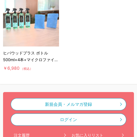
ヒバウッドプラス ボトル
500ml×4本+マイクロファイバ
ークロス×2枚／防虫スプレー
￥6,980
（税込）
／防虫剤／害虫忌避剤
新規会員・メルマガ登録
ログイン
注文履歴
お気に入りリスト