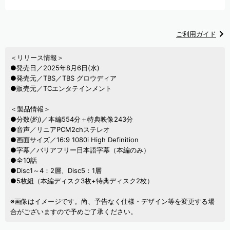
ご利用ガイド
＜リリース情報＞
●発売日／2025年8月6日(水)
●発売元／TBS／TBS グロウディア
●販売元／TCエンタテインメント
＜製品情報＞
●分数(約)／本編554分＋特典映像243分
●音声／リニアPCM2chステレオ
●画面サイズ／16:9 1080i High Definition
●字幕／バリアフリー日本語字幕（本編のみ）
●全10話
●Disc1～4：2層、Disc5：1層
●5枚組（本編ディスク3枚+特典ディスク2枚）
※画像はイメージです。尚、予告なく仕様・デザイン等を変更する場
合がございますので予めご了承ください。