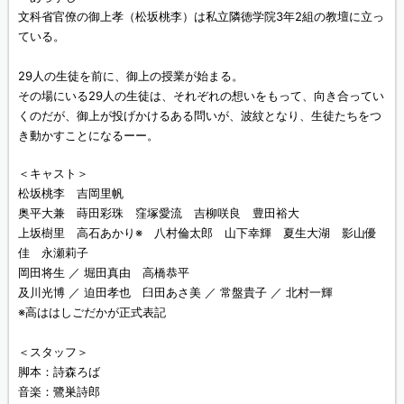
文科省官僚の御上孝（松坂桃李）は私立隣徳学院3年2組の教壇に立っ
ている。
29人の生徒を前に、御上の授業が始まる。
その場にいる29人の生徒は、それぞれの想いをもって、向き合ってい
くのだが、御上が投げかけるある問いが、波紋となり、生徒たちをつ
き動かすことになるーー。
＜キャスト＞
松坂桃李 吉岡里帆
奥平大兼 蒔田彩珠 窪塚愛流 吉柳咲良 豊田裕大
上坂樹里 高石あかり※ 八村倫太郎 山下幸輝 夏生大湖 影山優
佳 永瀬莉子
岡田将生 ／ 堀田真由 高橋恭平
及川光博 ／ 迫田孝也 臼田あさ美 ／ 常盤貴子 ／ 北村一輝
※高ははしごだかが正式表記
＜スタッフ＞
脚本：詩森ろば
音楽：鷺巣詩郎