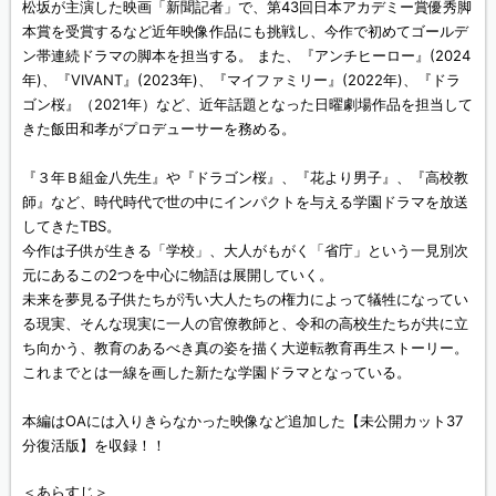
松坂が主演した映画「新聞記者」で、第43回日本アカデミー賞優秀脚
本賞を受賞するなど近年映像作品にも挑戦し、今作で初めてゴールデ
ン帯連続ドラマの脚本を担当する。 また、『アンチヒーロー』(2024
年)、『VIVANT』(2023年)、『マイファミリー』(2022年)、『ドラ
ゴン桜』（2021年）など、近年話題となった日曜劇場作品を担当して
きた飯田和孝がプロデューサーを務める。
『３年Ｂ組金八先生』や『ドラゴン桜』、『花より男子』、『高校教
師』など、時代時代で世の中にインパクトを与える学園ドラマを放送
してきたTBS。
今作は子供が生きる「学校」、大人がもがく「省庁」という一見別次
元にあるこの2つを中心に物語は展開していく。
未来を夢見る子供たちが汚い大人たちの権力によって犠牲になってい
る現実、そんな現実に一人の官僚教師と、令和の高校生たちが共に立
ち向かう、教育のあるべき真の姿を描く大逆転教育再生ストーリー。
これまでとは一線を画した新たな学園ドラマとなっている。
本編はOAには入りきらなかった映像など追加した【未公開カット37
分復活版】を収録！！
＜あらすじ＞