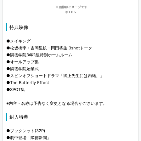
特典映像
●メイキング
●松坂桃李・吉岡里帆・岡田将生 3shotトーク
●隣徳学院3年2組特別ホームルーム
●オールアップ集
●隣徳学院始業式
●スピンオフショートドラマ「御上先生には内緒。」
●The Butterfly Effect
●SPOT集
※内容・名称は予告なく変更となる場合がございます。
封入特典
●ブックレット(32P)
●劇中登場「隣徳新聞」