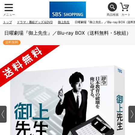
メニュー
商品検索
カート
トップ
ドラマ・番組グッズ＆DVD
御上先生
日曜劇場『御上先生』／Blu-ray BOX（送
日曜劇場『御上先生』／Blu-ray BOX（送料無料・5枚組）
送料無料