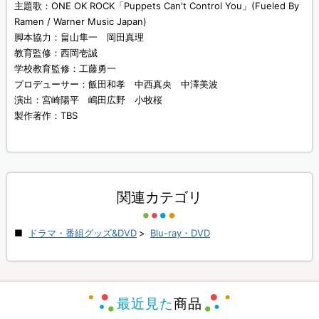
主題歌：ONE OK ROCK「Puppets Can't Control You」(Fueled By
Ramen / Warner Music Japan)
脚本協力：畠山隼一 岡田真理
教育監修：西岡壱誠
学校教育監修：工藤勇一
プロデューサー：飯田和孝 中西真央 中澤美波
演出：宮崎陽平 嶋田広野 小牧桜
製作著作：TBS
関連カテゴリ
ドラマ・番組グッズ&DVD
>
Blu-ray・DVD
最近見た
商品