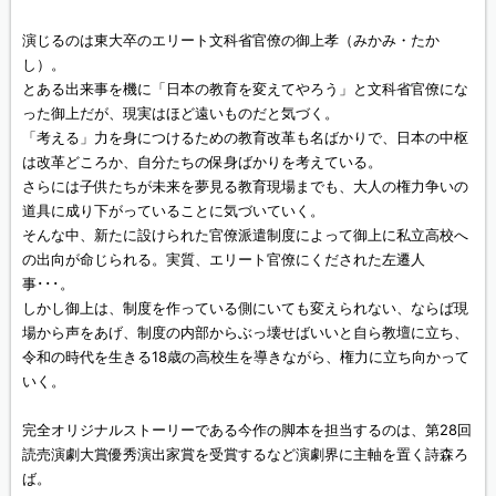
演じるのは東大卒のエリート文科省官僚の御上孝（みかみ・たか
し）。
とある出来事を機に「日本の教育を変えてやろう」と文科省官僚にな
った御上だが、現実はほど遠いものだと気づく。
「考える」力を身につけるための教育改革も名ばかりで、日本の中枢
は改革どころか、自分たちの保身ばかりを考えている。
さらには子供たちが未来を夢見る教育現場までも、大人の権力争いの
道具に成り下がっていることに気づいていく。
そんな中、新たに設けられた官僚派遣制度によって御上に私立高校へ
の出向が命じられる。実質、エリート官僚にくだされた左遷人
事･･･。
しかし御上は、制度を作っている側にいても変えられない、ならば現
場から声をあげ、制度の内部からぶっ壊せばいいと自ら教壇に立ち、
令和の時代を生きる18歳の高校生を導きながら、権力に立ち向かって
いく。
完全オリジナルストーリーである今作の脚本を担当するのは、第28回
読売演劇大賞優秀演出家賞を受賞するなど演劇界に主軸を置く詩森ろ
ば。