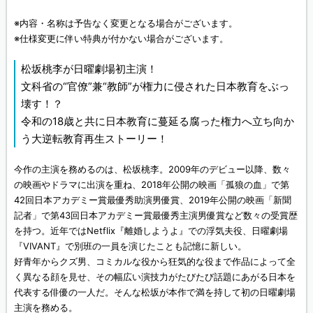
※内容・名称は予告なく変更となる場合がございます。
※仕様変更に伴い特典が付かない場合がございます。
松坂桃李が日曜劇場初主演！
文科省の“官僚”兼“教師”が権力に侵された日本教育をぶっ
壊す！？
令和の18歳と共に日本教育に蔓延る腐った権力へ立ち向か
う大逆転教育再生ストーリー！
今作の主演を務めるのは、松坂桃李。2009年のデビュー以降、数々
の映画やドラマに出演を重ね、2018年公開の映画「孤狼の血」で第
42回日本アカデミー賞最優秀助演男優賞、2019年公開の映画「新聞
記者」で第43回日本アカデミー賞最優秀主演男優賞など数々の受賞歴
を持つ。近年ではNetflix『離婚しようよ』での浮気夫役、日曜劇場
『VIVANT』で別班の一員を演じたことも記憶に新しい。
好青年からクズ男、コミカルな役から狂気的な役まで作品によって全
く異なる顔を見せ、その幅広い演技力がたびたび話題にあがる日本を
代表する俳優の一人だ。そんな松坂が本作で満を持して初の日曜劇場
主演を務める。