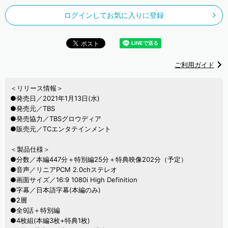
ログインしてお気に入りに登録
ご利用ガイド
＜リリース情報＞
●発売日／2021年1月13日(水)
●発売元／TBS
●発売協力／TBSグロウディア
●販売元／TCエンタテインメント
＜製品仕様＞
●分数／本編447分＋特別編25分＋特典映像202分（予定）
●音声／リニアPCM 2.0chステレオ
●画面サイズ／16:9 1080i High Definition
●字幕／日本語字幕(本編のみ)
●2層
●全9話＋特別編
●4枚組(本編3枚+特典1枚)