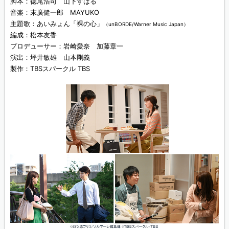
脚本：徳尾浩司 山下すばる
音楽：末廣健一郎 MAYUKO
主題歌：あいみょん「裸の心」
（unBORDE/Warner Music Japan）
編成：松本友香
プロデューサー：岩崎愛奈 加藤章一
演出：坪井敏雄 山本剛義
製作：TBSスパークル TBS