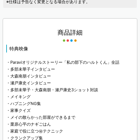
※仕様は予告なく変更となる場合があります。
商品詳細
特典映像
・Paraviオリジナルストーリー「私の部下のハルトくん」全話
・多部未華子インタビュー
・大森南朋インタビュー
・瀬戸康史インタビュー
・多部未華子・大森南朋・瀬戸康史3ショット対談
・メイキング
・ハプニングNG集
・家事クイズ
・メイの散らかった部屋ができるまで
・栗原心平のナギごはん
・家庭で役に立つ㊙テクニック
・クランクアップ集