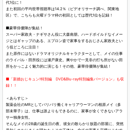
代1位に！
また初回の平均世帯視聴率は14.2％（ビデオリサーチ調べ、関東地
区）で、こちらも火曜ドラマ枠の初回としては歴代1位を記録！
■豪華俳優陣が集結！
スーパー家政夫・ナギサさん役に大森南朋。ハードボイルドなイメー
ジとはギャップのある、エプロン姿で家事をするおじさん家政夫とい
う役どころに注目！
また原作にはないドラマオリジナルキャラクターとして、メイの仕事
のライバル・田所役には瀬戸康史。爽やかで一見非の打ち所がない田
所をかっこよく魅力的に演じる！その他、豪華俳優陣が集結！
■「新婚おじキュン!特別編 DVD&Blu-ray特別編集バージョン」も収
録！！
＜あらすじ＞
製薬会社のMRとしてバリバリ働くキャリアウーマンの相原メイ（多
部未華子）は、仕事は誰よりもできるのに、家事が全くできないアラ
サー独身女性。
そんなメイの28歳の誕生日の夜、彼女の散らかり放題の部屋に、突然