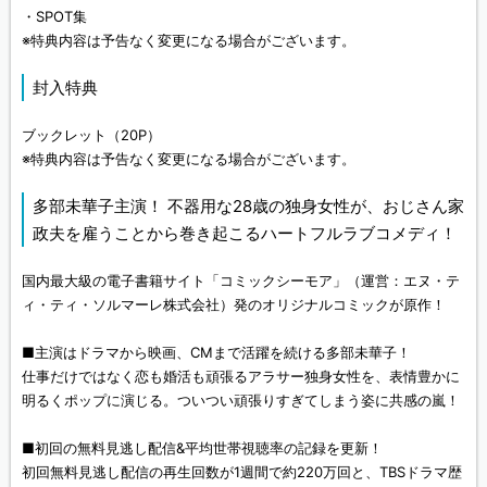
・SPOT集
※特典内容は予告なく変更になる場合がございます。
封入特典
ブックレット（20P）
※特典内容は予告なく変更になる場合がございます。
多部未華子主演！ 不器用な28歳の独身女性が、おじさん家
政夫を雇うことから巻き起こるハートフルラブコメディ！
国内最大級の電子書籍サイト「コミックシーモア」（運営：エヌ・テ
ィ・ティ・ソルマーレ株式会社）発のオリジナルコミックが原作！
■主演はドラマから映画、CMまで活躍を続ける多部未華子！
仕事だけではなく恋も婚活も頑張るアラサー独身女性を、表情豊かに
明るくポップに演じる。ついつい頑張りすぎてしまう姿に共感の嵐！
■初回の無料見逃し配信&平均世帯視聴率の記録を更新！
初回無料見逃し配信の再生回数が1週間で約220万回と、TBSドラマ歴