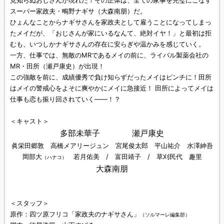
見知らぬおじさんが現れた！その正体は、全ての家事を完璧にこなす
スーパー家政夫・鴫野ナギサ（大森南朋）だ。
ひょんなことからナギサさんを家政夫として雇うことになってしまっ
たメイだが、「おじさんが家にいるなんて、絶対イヤ！」と最初は拒
むも、いつしかナギサさんの存在に安らぎや温かみを感じていく。
一方、仕事では、無敵のMRであるメイの前に、ライバル製薬会社の
MR・田所（瀬戸康史）が出現！
この強敵を前に、成績優秀で負け知らずだったメイはピンチに！田所
はメイの警戒心をよそに爽やかにメイに急接近！ 田所によってメイは
仕事も恋も振り回されていく――！？
＜キャスト＞
多部未華子 瀬戸康史
眞栄田郷敦 高橋メアリージュン 宮尾俊太郎 平山祐介 水澤紳吾
岡部大
若月佑美 / 富田靖子 / 草刈民代 趣里
（ハナコ）
大森南朋
＜スタッフ＞
原作：四ツ原フリコ「家政夫のナギサさん」
（ソルマーレ編集部）