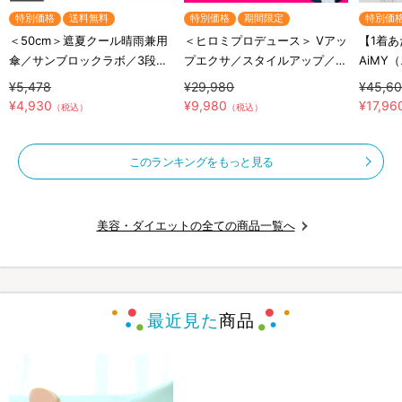
特別価格
送料無料
特別価格
期間限定
特別価
＜50cm＞遮夏クール晴雨兼用
＜ヒロミプロデュース＞ Vアッ
【1着あ
傘／サンブロックラボ／3段コ
プエクサ／スタイルアップ／お
AiMY
ンパクト
腹EMS
テナン
¥5,478
¥29,980
¥45,6
半袖半
¥4,930
¥9,980
¥17,96
（税込）
（税込）
下セッ
このランキングをもっと見る
美容・ダイエットの全ての商品一覧へ
最近見た
商品