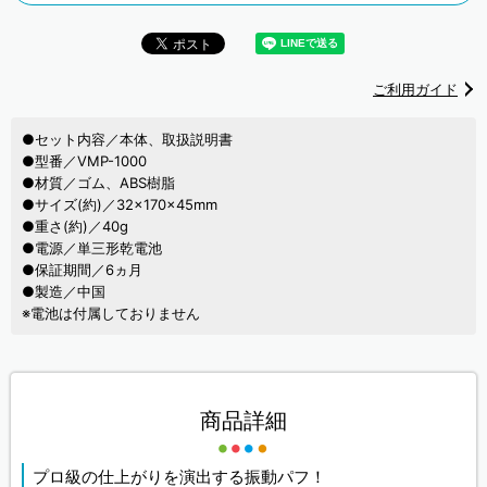
ご利用ガイド
●セット内容／本体、取扱説明書
●型番／VMP-1000
●材質／ゴム、ABS樹脂
●サイズ(約)／32×170×45mm
●重さ(約)／40g
●電源／単三形乾電池
●保証期間／6ヵ月
●製造／中国
※電池は付属しておりません
商品詳細
プロ級の仕上がりを演出する振動パフ！