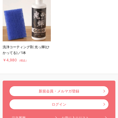
洗浄コーティング剤 光っ輝(ひ
かってる)／1本
￥4,980
（税込）
新規会員・メルマガ登録
ログイン
注文履歴
お気に入りリスト