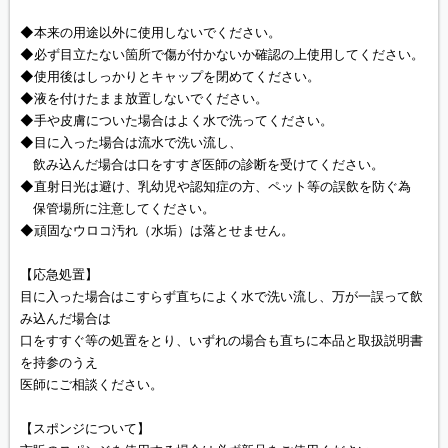
◆本来の用途以外に使用しないでください。
◆必ず目立たない箇所で傷が付かないか確認の上使用してください。
◆使用後はしっかりとキャップを閉めてください。
◆液を付けたまま放置しないでください。
◆手や皮膚についた場合はよく水で洗ってください。
◆目に入った場合は流水で洗い流し、
飲み込んだ場合は口をすすぎ医師の診断を受けてください。
◆直射日光は避け、乳幼児や認知症の方、ペット等の誤飲を防ぐ為
保管場所に注意してください。
◆頑固なウロコ汚れ（水垢）は落とせません。
【応急処置】
目に入った場合はこすらず直ちによく水で洗い流し、万が一誤って飲
み込んだ場合は
口をすすぐ等の処置をとり、いずれの場合も直ちに本品と取扱説明書
を持参のうえ
医師にご相談ください。
【スポンジについて】