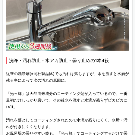
洗浄・汚れ防止・水アカ防止・曇り止めの1本4役
従来の洗浄剤(※同社製品比)でも汚れは落ちますが、水を流すと水滴が
残る事によって次の汚れの原因に。
「光っ輝」は天然由来成分のコーティング剤が入っているので、一番
最初だけしっかり磨いて、その後水を流すと水滴が残らずピカピカに
(※1)。
汚れを落としてコーティングされたので水滴が残りにくく、水垢・汚
れが付きにくくなります。
お風呂場の曇りやすい鏡も、「光っ輝」でコーティングするだけで曇