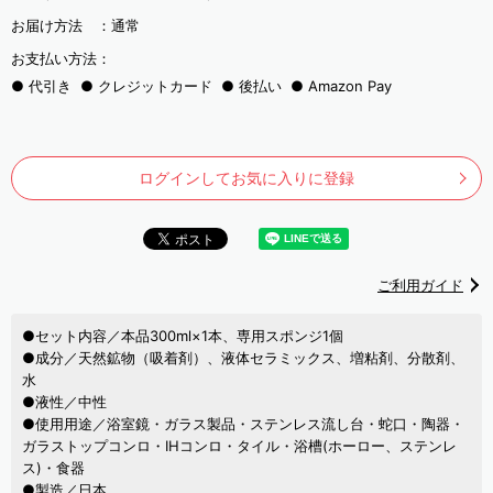
お届け方法 ：
通常
お支払い方法：
代引き
クレジットカード
後払い
Amazon Pay
ログインしてお気に入りに登録
ご利用ガイド
●セット内容／本品300ml×1本、専用スポンジ1個
●成分／天然鉱物（吸着剤）、液体セラミックス、増粘剤、分散剤、
水
●液性／中性
●使用用途／浴室鏡・ガラス製品・ステンレス流し台・蛇口・陶器・
ガラストップコンロ・IHコンロ・タイル・浴槽(ホーロー、ステンレ
ス)・食器
●製造／日本