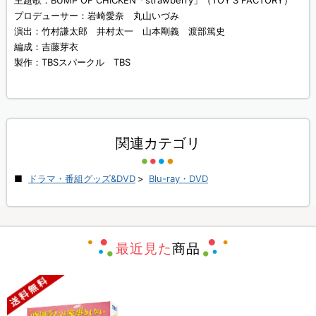
主題歌：BUMP OF CHICKEN「strawberry」（TOY'S FACTORY）
プロデューサー：岩崎愛奈 丸山いづみ
演出：竹村謙太郎 井村太一 山本剛義 渡部篤史
編成：吉藤芽衣
製作：TBSスパークル TBS
関連カテゴリ
ドラマ・番組グッズ&DVD
>
Blu-ray・DVD
最近見た
商品