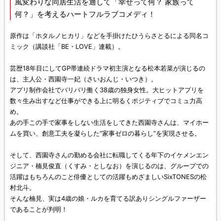
風変わりな同居生活を通して「幸せって何？ 家族って
何？」を考えるハートフルラブコメディ！
原作は「ホタルノヒカリ」などを手掛けたひうらさとるによる同名コ
ミック（講談社「BE・LOVE」連載）。
芸歴18年目にしてGP帯連続ドラマ初主演となる松本若菜が演じるの
は、主人公・西園寺一妃（さいおんじ・いつき）。
アプリ制作会社でバリバリ働く38歳の独身女性。大ヒットアプリを
数々生み出すなど仕事ができる上に明るくポジティブでコミュ力高
め。
あの手この手で家事をしない生活をしてきた西園寺さんは、マイホー
ムを買い、創意工夫を凝らした“家事ゼロの暮らし”を実現させる。
そして、西園寺さんの勤める会社に転職してくる年下のイケメンエン
ジニア・楠見俊直（くすみ・としなお）を演じるのは、グループでの
活躍はもちろんのこと俳優としての活躍もめざましいSixTONESの松
村北斗。
そんな楠見、実は4歳の娘・ルカを育てる訳ありシングルファーザー
であることが判明！