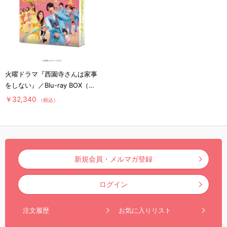
火曜ドラマ『西園寺さんは家事
をしない』／Blu-ray BOX（送
料無料・4枚組）
￥32,340
（税込）
新規会員・メルマガ登録
ログイン
注文履歴
お気に入りリスト