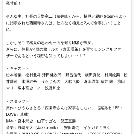
発寸前！
そんな中、社長の天野竜二（藤井隆）から、楠見と親睦を深めるよう
に指示された西園寺さんは、仕方なく楠見と2人で食事にいくこと
に。
しかしそこで楠見の思わぬ一面を知り印象が激変。
さらに、楠見が4歳の娘・ルカ（倉田瑛茉）を育てるシングルファー
ザーであるという秘密を知ってしまい･･･！？
＜キャスト＞
松本若菜 松村北斗 津田健次郎 野呂佳代 横田真悠 村川絵梨 松
井愛莉 水澤紳吾 うらじぬの 大朏岳優 倉田瑛茉 藤井 隆 濱田
マリ 塚本高史 ／ 浅野和之
＜スタッフ＞
原作：ひうらさとる「西園寺さんは家事をしない」（講談社「BE・
LOVE」連載）
脚本：宮本武史 山下すばる 兒玉宣勝
音楽：野崎良太（Jazztronik） 安田寿之 イケガミキヨシ