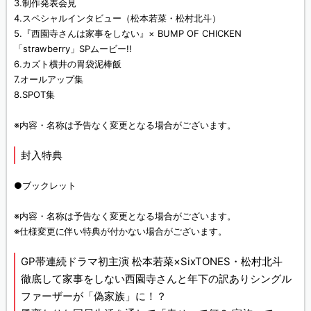
3.制作発表会見
4.スペシャルインタビュー（松本若菜・松村北斗）
5.『西園寺さんは家事をしない』× BUMP OF CHICKEN
「strawberry」SPムービー!!
6.カズト横井の胃袋泥棒飯
7.オールアップ集
8.SPOT集
※内容・名称は予告なく変更となる場合がございます。
封入特典
●ブックレット
※内容・名称は予告なく変更となる場合がございます。
※仕様変更に伴い特典が付かない場合がございます。
GP帯連続ドラマ初主演 松本若菜×SixTONES・松村北斗
徹底して家事をしない西園寺さんと年下の訳ありシングル
ファーザーが「偽家族」に！？