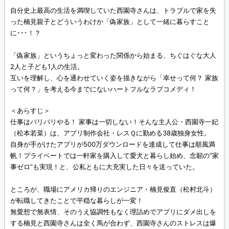
自分史上最高の生活を満喫していた西園寺さんは、トラブルで家を失
った楠見親子とどういうわけか「偽家族」として一緒に暮らすこと
に･･･！？
「偽家族」というちょっと変わった関係から始まる、ちぐはぐな大人
2人と子ども1人の生活。
互いを理解し、心を通わせていく姿を描きながら「幸せって何？ 家族
って何？」を考える今までにないハートフルなラブコメディ！
＜あらすじ＞
仕事はバリバリやる！ 家事は一切しない！そんな主人公・西園寺一妃
（松本若菜）は、アプリ制作会社・レスＱに勤める38歳独身女性。
自身が手がけたアプリが500万ダウンロードを達成して仕事は順風満
帆！プライベートでは一軒家を購入して愛犬と暮らし始め、念願の“家
事ゼロ”も実現！と、公私ともに大充実した日々を送っていた。
ところが、職場にアメリカ帰りのエンジニア・楠見俊直（松村北斗）
が転職してきたことで平穏な暮らしが一変！
無愛想で無表情、そのうえ協調性もなく理詰めでアプリにダメ出しを
する楠見と西園寺さんは全く馬が合わず、西園寺さんのストレスは爆