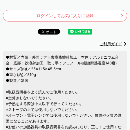
ログインしてお気に入りに登録
ご利用ガイド
●材質／内面・外面：フッ素樹脂塗膜加工 本体：アルミニウム合
金 底部：鉄溶射加工 取っ手：フェノール樹脂(耐熱温度140度)
●サイズ(約)／25×11.5×45.5cm
●重さ(約)／810g
●製造／韓国
※取扱説明書をよく読んでご使用ください。
※空焚きしないでください。
※予熱をする際は中火以下で行ってください。
※ストーブの上では使用しないでください。
※オープン・電子レンジでは使用しないでください。故障や火災の原
因になることがあります。
※お使いの加熱器具の取扱説明書をお読みになり、正しくご使用くだ