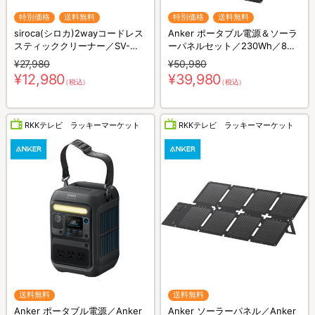
特別価格
送料無料
特別価格
送料無料
siroca(シロカ)2wayコードレス
Anker ポータブル電源＆ソーラ
スティッククリーナー／SV-
ーパネルセット／230Wh／8ポ
S281
ート／防災グッズ／災害対策
¥27,980
¥50,980
¥12,980
¥39,980
（税込）
（税込）
RKKテレビ ラッキーマーケット
RKKテレビ ラッキーマーケット
送料無料
送料無料
Anker ポータブル電源／Anker
Anker ソーラーパネル／Anker