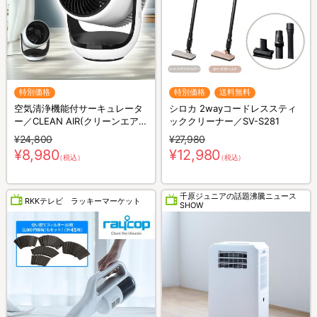
特別価格
特別価格
送料無料
空気清浄機能付サーキュレータ
シロカ 2wayコードレススティ
ー／CLEAN AIR(クリーンエア
ッククリーナー／SV-S281
ー)／THREEUP(スリーアップ)
¥24,800
¥27,980
／軽量コンパクト／省エネ
¥8,980
¥12,980
（税込）
（税込）
千原ジュニアの話題沸騰ニュース
RKKテレビ ラッキーマーケット
SHOW