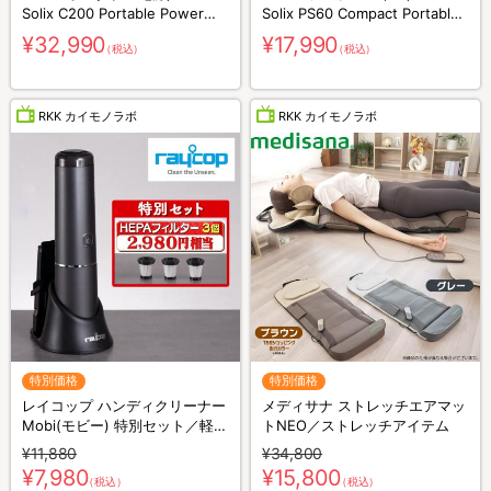
Solix C200 Portable Power
Solix PS60 Compact Portable
Station／230Wh／8ポート／防
Solar Panel／60W／防災グッズ
¥32,990
¥17,990
（税込）
（税込）
災グッズ／災害対策
／災害対策
RKK カイモノラボ
RKK カイモノラボ
特別価格
特別価格
レイコップ ハンディクリーナー
メディサナ ストレッチエアマッ
Mobi(モビー) 特別セット／軽量
トNEO／ストレッチアイテム
／ハンディ掃除機
¥11,880
¥34,800
¥7,980
¥15,800
（税込）
（税込）