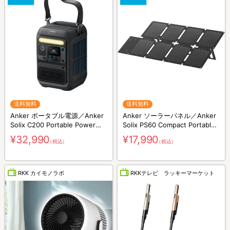
送料無料
送料無料
Anker ポータブル電源／Anker
Anker ソーラーパネル／Anker
Solix C200 Portable Power
Solix PS60 Compact Portable
Station／230Wh／8ポート／防
Solar Panel／60W／防災グッズ
¥32,990
¥17,990
（税込）
（税込）
災グッズ／災害対策
／災害対策
RKK カイモノラボ
RKKテレビ ラッキーマーケット