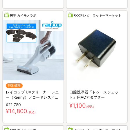
RKK カイモノラボ
RKKテレビ ラッキーマーケット
特別価格
レイコップ UVクリーナー レニ
口腔洗浄器『トゥースジェッ
ー（Renny）／コードレス／軽
ト』用ACアダプター
量／布団クリーナー
¥22,780
¥1,100
（税込）
¥14,800
（税込）
RKK カイモノラボ
RKKテレビ ラッキーマーケット