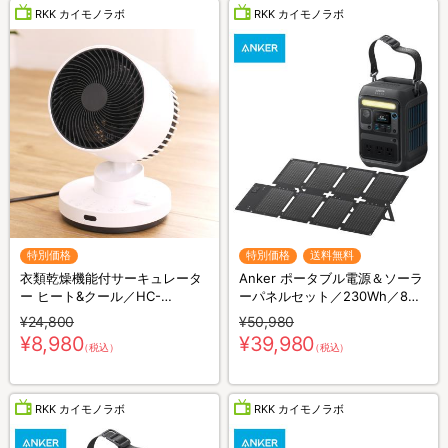
RKK カイモノラボ
RKK カイモノラボ
特別価格
特別価格
送料無料
衣類乾燥機能付サーキュレータ
Anker ポータブル電源＆ソーラ
ー ヒート&クール／HC-
ーパネルセット／230Wh／8ポ
T2494WH
ート／防災グッズ／災害対策
¥24,800
¥50,980
¥8,980
¥39,980
（税込）
（税込）
RKK カイモノラボ
RKK カイモノラボ