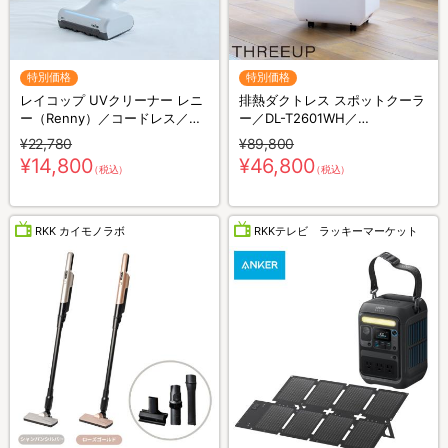
特別価格
特別価格
レイコップ UVクリーナー レニ
排熱ダクトレス スポットクーラ
ー（Renny）／コードレス／軽
ー／DL-T2601WH／
量／布団クリーナー
THREEUP(スリーアップ)／取付
¥22,780
¥89,800
工事不要／除湿
¥14,800
¥46,800
（税込）
（税込）
RKK カイモノラボ
RKKテレビ ラッキーマーケット