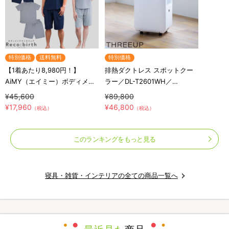
特別価格
送料無料
特別価格
【1着あたり8,980円！】
排熱ダクトレス スポットクー
AiMY（エイミー）ボディメン
ラー／DL-T2601WH／
テナンスウェア リカバース／
THREEUP(スリーアップ)／取
¥45,600
¥89,800
半袖半ズボン／2着セット／上
付工事不要／除湿
¥17,960
¥46,800
（税込）
（税込）
下セット／リカバリーウェア
このランキングをもっと見る
寝具・雑貨・インテリアの全ての商品一覧へ