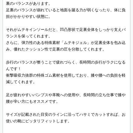
裏のバランスがあります。
足裏のバランスが崩れていると地面を蹴る力が弱くなったり、体に負
担がかかりやすい状態に。
それがムテキインソールだと、凹凸形状で足裏全体をしっかり支えバ
ランスを保ってくれます。
さらに、弾力性のある特殊素材「ムテキジェル」が足裏全体を包み込
み、優れたクッション性で足裏の圧を分散してくれます。
歩行のバランスが整うことで疲れづらく、長時間の歩行がラクになる
んです！
衝撃吸収力抜群の特殊ゴム素材を使用しており、膝や腰への負担を軽
減してくれます。
足が疲れやすいパンプスや革靴への使用や、長時間の立ち仕事で膝や
腰が辛い方にもオススメです。
サイズが記載された目安のラインに沿ってハサミでカットすれば、お
使いの靴にピッタリフィットします。