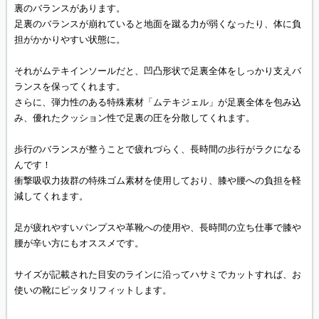
裏のバランスがあります。
足裏のバランスが崩れていると地面を蹴る力が弱くなったり、体に負
担がかかりやすい状態に。
それがムテキインソールだと、凹凸形状で足裏全体をしっかり支えバ
ランスを保ってくれます。
さらに、弾力性のある特殊素材「ムテキジェル」が足裏全体を包み込
み、優れたクッション性で足裏の圧を分散してくれます。
歩行のバランスが整うことで疲れづらく、長時間の歩行がラクになる
んです！
衝撃吸収力抜群の特殊ゴム素材を使用しており、膝や腰への負担を軽
減してくれます。
足が疲れやすいパンプスや革靴への使用や、長時間の立ち仕事で膝や
腰が辛い方にもオススメです。
サイズが記載された目安のラインに沿ってハサミでカットすれば、お
使いの靴にピッタリフィットします。