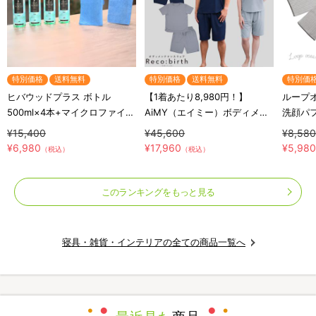
特別価格
送料無料
特別価格
送料無料
特別価
ヒバウッドプラス ボトル
【1着あたり8,980円！】
ループ
500ml×4本+マイクロファイバ
AiMY（エイミー）ボディメン
洗顔パ
ークロス×2枚／防虫スプレー
テナンスウェア リカバース／
タオル
¥15,400
¥45,600
¥8,58
／防虫剤／害虫忌避剤
半袖半ズボン／2着セット／上
¥6,980
¥17,960
¥5,98
（税込）
（税込）
下セット／リカバリーウェア
このランキングをもっと見る
寝具・雑貨・インテリアの全ての商品一覧へ