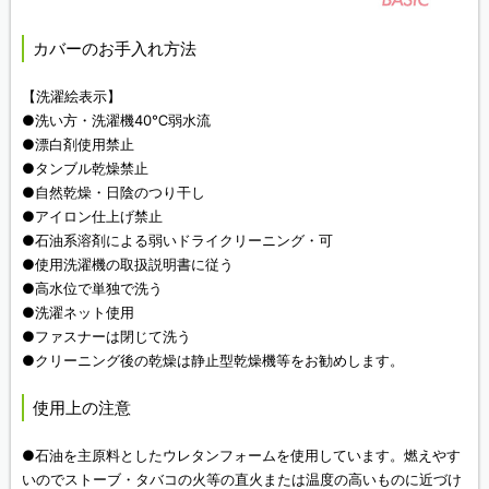
カバーのお手入れ方法
【洗濯絵表示】
●洗い方・洗濯機40℃弱水流
●漂白剤使用禁止
●タンブル乾燥禁止
●自然乾燥・日陰のつり干し
●アイロン仕上げ禁止
●石油系溶剤による弱いドライクリーニング・可
●使用洗濯機の取扱説明書に従う
●高水位で単独で洗う
●洗濯ネット使用
●ファスナーは閉じて洗う
●クリーニング後の乾燥は静止型乾燥機等をお勧めします。
使用上の注意
●石油を主原料としたウレタンフォームを使用しています。燃えやす
いのでストーブ・タバコの火等の直火または温度の高いものに近づけ