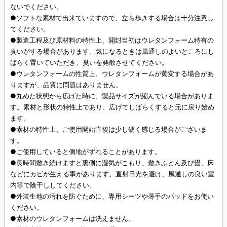
ないでください。
●ソフトな素材で出来ていますので、立ち歩きする場合は十分注意し
てください。
●製造工程及び原材料の特性上、開封当初はウレタンフォーム特有の
臭いがする場合があります。気になるときは風通しのよいところにし
ばらく置いていただき、臭いを発散させてください。
●ウレタンフォームの性質上、ウレタンフォームが黄変する場合があ
りますが、品質に問題はありません。
●丸めた状態から広げた時に、製品サイズが縮んでいる場合がありま
す。素材と形状の特性上であり、広げてしばらくすると元に戻り始め
ます。
●素材の特性上、ご使用開始直後は少し硬く感じる場合がございま
す。
●ご使用していると側地がずれることがあります。
●長時間敷き続けますと裏側に湿気がこもり、敷きふとん及び畳、床
などにカビが生える事があります。直射日光を避け、風通しの良い室
内等で陰干ししてください。
●外装生地の汚れを防ぐために、専用シーツや薄手のパッドをお使い
ください。
●素材のウレタンフォームは洗えません。