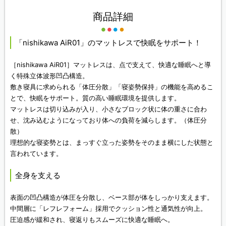
商品詳細
「nishikawa AiR01」のマットレスで快眠をサポート！
［nishikawa AiR01］マットレスは、点で支えて、快適な睡眠へと導
く特殊立体波形凹凸構造。
敷き寝具に求められる「体圧分散」「寝姿勢保持」の機能を高めるこ
とで、快眠をサポート。質の高い睡眠環境を提供します。
マットレスは切り込みが入り、小さなブロック状に体の重さに合わ
せ、沈み込むようになっており体への負荷を減らします。（体圧分
散）
理想的な寝姿勢とは、まっすぐ立った姿勢をそのまま横にした状態と
言われています。
全身を支える
表面の凹凸構造が体圧を分散し、ベース部が体をしっかり支えます。
中間層に「レフレフォーム」採用でクッション性と通気性が向上。
圧迫感が緩和され、寝返りもスムーズに快適な睡眠へ。