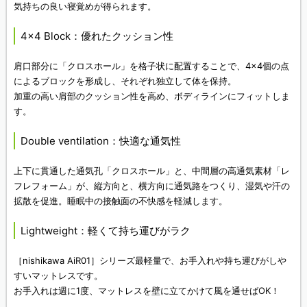
気持ちの良い寝覚めが得られます。
4×4 Block：優れたクッション性
肩口部分に「クロスホール」を格子状に配置することで、4×4個の点
によるブロックを形成し、それぞれ独立して体を保持。
加重の高い肩部のクッション性を高め、ボディラインにフィットしま
す。
Double ventilation：快適な通気性
上下に貫通した通気孔「クロスホール」と、中間層の高通気素材「レ
フレフォーム」が、縦方向と、横方向に通気路をつくり、湿気や汗の
拡散を促進。睡眠中の接触面の不快感を軽減します。
Lightweight：軽くて持ち運びがラク
［nishikawa AiR01］シリーズ最軽量で、お手入れや持ち運びがしや
すいマットレスです。
お手入れは週に1度、マットレスを壁に立てかけて風を通せばOK！