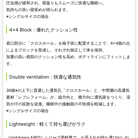
圧迫感が緩和され、寝返りもスムーズに快適な睡眠へ。
気持ちの良い寝覚めが得られます。
※シングルサイズの場合
4×4 Block：優れたクッション性
肩口部分に「クロスホール」を格子状に配置することで、4×4個の点
によるブロックを形成し、それぞれ独立して体を保持。
加重の高い肩部のクッション性を高め、ボディラインにフィットしま
す。
Double ventilation：快適な通気性
36個※の上下に貫通した通気孔「クロスホール」と、中間層の高通気
素材「レフレフォーム」が、縦方向と、横方向に通気路をつくり、湿
気や汗の拡散を促進。睡眠中の接触面の不快感を軽減します。
※シングルサイズの場合
Lightweight：軽くて持ち運びがラク
［nishikawa AiR01］シリーズ最軽量で、お手入れや持ち運びがしや