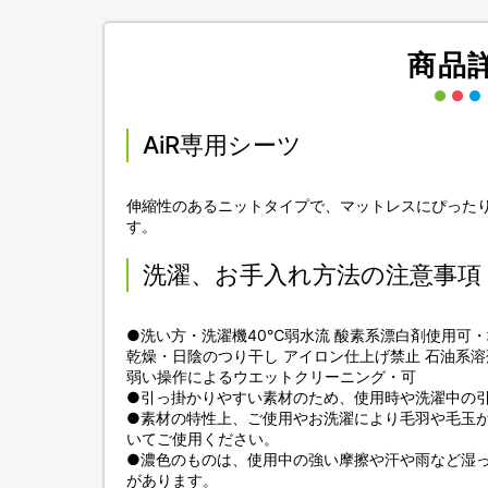
商品
AiR専用シーツ
伸縮性のあるニットタイプで、マットレスにぴった
す。
洗濯、お手入れ方法の注意事項
●洗い方・洗濯機40℃弱水流 酸素系漂白剤使用可・
乾燥・日陰のつり干し アイロン仕上げ禁止 石油系
弱い操作によるウエットクリーニング・可
●引っ掛かりやすい素材のため、使用時や洗濯中の
●素材の特性上、ご使用やお洗濯により毛羽や毛玉
いてご使用ください。
●濃色のものは、使用中の強い摩擦や汗や雨など湿
があります。