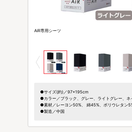
AiR専用シーツ
●サイズ(約)／97×195cm
●カラー／ブラック、グレー、ライトグレー、ネ
●素材／レーヨン50%、 綿45%、ポリウレタン5
●製造／中国