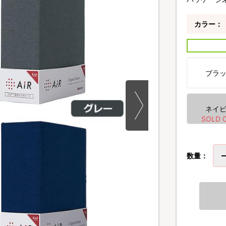
カラー：
ブラ
ネイ
数量：