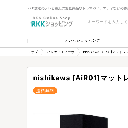
RKK放送のテレビ番組の通販商品やドラマやバラエティなどの番
テレビショッピング
トップ
RKK カイモノラボ
nishikawa [AiR01]マ
nishikawa [AiR01]
送料無料