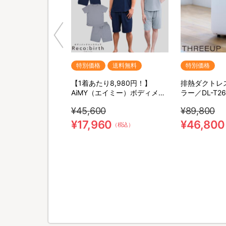
特別価格
送料無料
特別価格
【1着あたり8,980円！】
排熱ダクトレ
AiMY（エイミー）ボディメン
ラー／DL-T2
テナンスウェア リカバース／
THREEUP(
¥45,600
¥89,800
半袖半ズボン／2着セット／上
付工事不要／
下セット／リカバリーウェア
¥17,960
¥46,800
（税込）