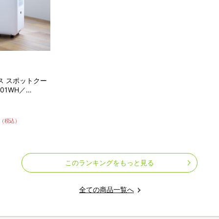
ス スポットクー
601WH／
スリーアップ)／取
除湿
（税込）
このランキングをもっと見る
全ての商品一覧へ