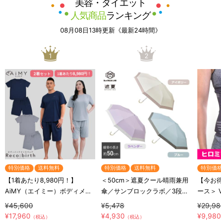
美容・ダイエット
人気商品
ランキング
08月08日13時更新《最新24時間》
1
2
特別価格
送料無料
特別価格
送料無料
特別価
【1着あたり8,980円！】
＜50cm＞遮夏クール晴雨兼用
【今お
AiMY（エイミー）ボディメン
傘／サンブロックラボ／3段コ
ース＞
テナンスウェア リカバース／
ンパクト
ルアップ
¥45,600
¥5,478
¥29,9
半袖半ズボン／2着セット／上
¥17,960
¥4,930
¥9,98
（税込）
（税込）