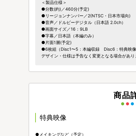
＜製品仕様＞
●分数(約)／460分(予定)
●リージョンナンバー／2(NTSC・日本市場向)
●音声／ドルビーデジタル（日本語 2.0ch）
●画面サイズ／16：9LB
●字幕／日本語（本編のみ）
●片面1層(予定)
●6枚組（Disc1〜5：本編収録 Disc6：特典映
デザイン・仕様は予告なく変更となる場合があり
商品
特典映像
●メイキングなど（予定）