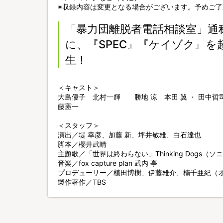
※収録内容は変更となる場合がございます。予めご了
「暴力団離脱者電話相談室」通
に、『SPEC』『ケイゾク』
生！
＜キャスト＞
大島優子 北村一輝 勝地 涼 本田 翼 ・ 田中哲司
藤憲一
＜スタッフ＞
演出／堤 幸彦、加藤 新、坪井敏雄、白石達也
脚本／櫻井武晴
主題歌／「世界は終わらない」Thinking Dogs
音楽／fox capture plan 武内 亭
プロデューサー／植田博樹、伊藤雄介、楠千亜紀（
製作著作／TBS