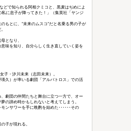
本などで知られる阿相クミコと、黒麦はぢめによ
の私に息子が降ってきた！」（集英社「ヤンジ
のもとに、“未来のムスコ”だと名乗る男の子が
だ。
然母となり、
の意味を知り、自分らしく生き直していく姿を
ー女子・汐川未来（志田未来）。
野瑛久）が率いる劇団「アルバトロス」での活
め、劇団の仲間たちと舞台に立つ一方で、オー
が夢の諦め時かもしれないと考えてしまう。
ンサワーを手に晩酌を始めた･･････その
男の子が現れる。