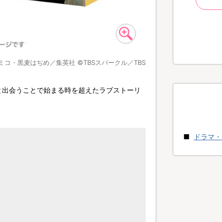
ミコ・黒麦はぢめ／集英社 ©TBSスパークル／TBS
と出会うことで始まる時を超えたラブストーリ
ドラマ・