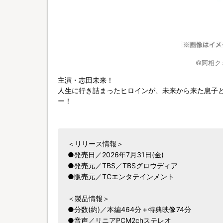
©阿相ク
主演・志田未来！
人生に行き詰まったヒロインが、未来から来た息子
ー！
＜リリース情報＞
●発売日／2026年7月31日(金)
●発売元／TBS／TBSグロウディア
●販売元／TCエンタテインメント
＜製品情報＞
●分数(約)／本編464分＋特典映像74分
●音声／リニアPCM2chステレオ