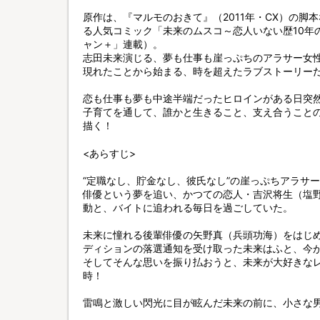
原作は、『マルモのおきて』（2011年・CX）の脚
る人気コミック「未来のムスコ～恋人いない歴10年
ャン＋」連載）。
志田未来演じる、夢も仕事も崖っぷちのアラサー女性
現れたことから始まる、時を超えたラブストーリー
恋も仕事も夢も中途半端だったヒロインがある日突
子育てを通して、誰かと生きること、支え合うこと
描く！
<あらすじ>
“定職なし、貯金なし、彼氏なし”の崖っぷちアラサ
俳優という夢を追い、かつての恋人・吉沢将生（塩
動と、バイトに追われる毎日を過ごしていた。
未来に憧れる後輩俳優の矢野真（兵頭功海）をはじ
ディションの落選通知を受け取った未来はふと、今
そしてそんな思いを振り払おうと、未来が大好きなレモ
時！
雷鳴と激しい閃光に目が眩んだ未来の前に、小さな