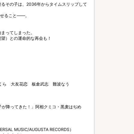
るその子は、2036年からタイムスリップして
させること――。
始まってしまった。
瀧望）との運命的な再会も！
くら 大友花恋 板倉武志 難波なう
子が降ってきた！」阿相クミコ・黒麦はぢめ
 MUSIC/AUGUSTA RECORDS）