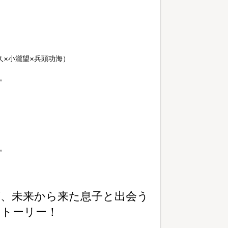
久×小瀧望×兵頭功海）
。
。
、未来から来た息子と出会う
ストーリー！