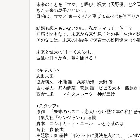
未来のことを「ママ」と呼び、颯太（天野優）と名乗
きた未来の息子だという。
目的は、ママと“まーくん”と呼ばれるパパを仲直り
結婚も恋人もいないのに、私がママって一体！？
戸惑う間もなく、未来から来た息子との共同生活が
その先には、未来の同級生で保育士の松岡優太（小
未来と颯太の“まーくん”探し。
波乱の日々が今、幕を開ける！
<キャスト>
志田未来
塩野瑛久 小瀧 望 兵頭功海 天野 優
吉村界人 箭内夢菜 萩原 護 ビビる大木 藤原さ
西野七瀬 マキタスポーツ 神野三鈴
<スタッフ>
原作：「未来のムスコ～恋人いない歴10年の私に息
（集英社「ヤンジャン+」連載）
脚本：ニシオカ・ト・ニール いとう菜のは
音楽：森 優太
主題歌：秦 基博「ポケットに魔法を入れて」（UNIVERSAL