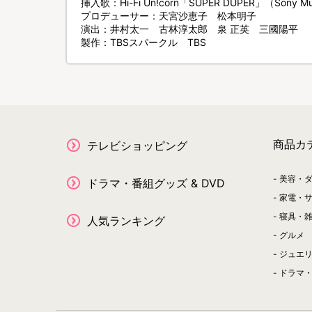
挿入歌：Hi-Fi Un!corn「SUPER DUPER」（Sony Mus
プロデューサー：天宮沙恵子 松本明子
演出：井村太一 古林淳太郎 泉 正英 三國陽平
製作：TBSスパークル TBS
商品カ
テレビショッピング
美容・
ドラマ・番組グッズ & DVD
家電・
寝具・
人気ランキング
グルメ
ジュエ
ドラマ・