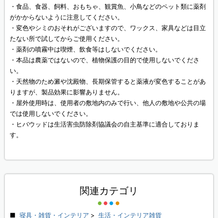
・食品、食器、飼料、おもちゃ、観賞魚、小鳥などのペット類に薬剤
がかからないように注意してください。
・変色やシミのおそれがございますので、ワックス、家具などは目立
たない所で試してからご使用ください。
・薬剤の噴霧中は喫煙、飲食等はしないでください。
・本品は農薬ではないので、植物保護の目的で使用しないでくださ
い。
・天然物のため澱や沈殿物、長期保管すると薬液が変色することがあ
りますが、製品効果に影響ありません。
・屋外使用時は、使用者の敷地内のみで行い、他人の敷地や公共の場
では使用しないでください。
・ヒバウッドは生活害虫防除剤協議会の自主基準に適合しておりま
す。
関連カテゴリ
寝具・雑貨・インテリア
>
生活・インテリア雑貨