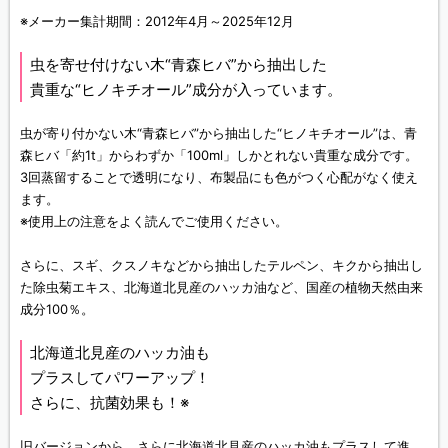
※メーカー集計期間：2012年4月～2025年12月
虫を寄せ付けない木“青森ヒバ”から抽出した
貴重な“ヒノキチオール”成分が入っています。
虫が寄り付かない木“青森ヒバ”から抽出した“ヒノキチオール”は、青
森ヒバ「約1t」からわずか「100ml」しかとれない貴重な成分です。
3回蒸留することで透明になり、布製品にも色がつく心配がなく使え
ます。
※使用上の注意をよく読んでご使用ください。
さらに、スギ、クスノキなどから抽出したテルペン、キクから抽出し
た除虫菊エキス、北海道北見産のハッカ油など、国産の植物天然由来
成分100％。
北海道北見産のハッカ油も
プラスしてパワーアップ！
さらに、抗菌効果も！※
旧バージョンから、さらに北海道北見産のハッカ油もプラスして進