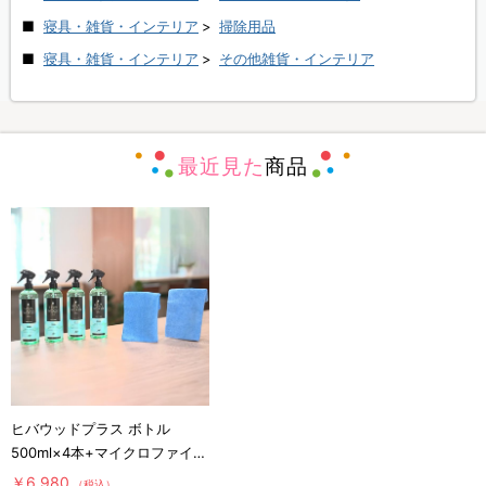
寝具・雑貨・インテリア
>
掃除用品
寝具・雑貨・インテリア
>
その他雑貨・インテリア
最近見た
商品
ヒバウッドプラス ボトル
500ml×4本+マイクロファイバ
ークロス×2枚／防虫スプレー
￥6,980
（税込）