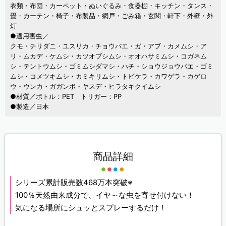
衣類・布団・カーペット・ぬいぐるみ・食器棚・キッチン・タンス・
畳・カーテン・椅子・布製品・網戸・ごみ箱・玄関・軒下・外壁・外
灯
●適用害虫／
クモ・チリダニ・ユスリカ・チョウバエ・ガ・アブ・カメムシ・ア
リ・ムカデ・ケムシ・カツオブシムシ・オオハサミムシ・コガネム
シ・テントウムシ・ゴミムシダマシ・ハチ・ショウジョウバエ・ゴミ
ムシ・コメツキムシ・カミキリムシ・トビケラ・カワゲラ・カゲロ
ウ・ウンカ・ガガンボ・ヤスデ・ヒラタキクイムシ
●材質／ボトル：PET トリガー：PP
●製造／日本
商品詳細
シリーズ累計販売数468万本突破※
100％天然由来成分で、イヤ～な虫を寄せ付けない！
気になる場所にシュッとスプレーするだけ！