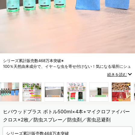
シリーズ累計販売数468万本突破※
100％天然由来成分で、イヤ～な虫を寄せ付けない！気になる場所にシュ
ッとスプレーするだけ！
続きを読む
(※メーカー集計期間：2012年4月～2025年12月)
ヒバウッドプラス ボトル500ml×4本+マイクロファイバー
クロス×2枚／防虫スプレー／防虫剤／害虫忌避剤
シリーズ累計販売数468万本突破