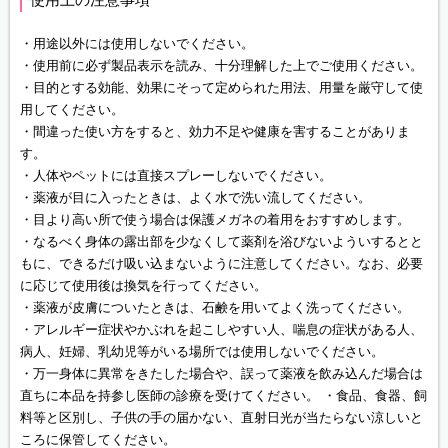
・用途以外には使用しないでください。
・使用前に必ず製品表示を読み、十分理解した上でご使用ください。
・目的とする効能、効果にそって定められた用法、用量を厳守して使
用してください。
・間違った使い方をすると、効力不足や健康を害することがありま
す。
・人体やペットには直接スプレーしないでください。
・薬液が目に入ったときは、よく水で洗い流してください。
・目より高い所で使う場合は保護メガネの着用をおすすめします。
・なるべく身体の露出部を少なくして薬剤を浴びないよういするとと
もに、できるだけ吸い込まないように注意してください。なお、必要
に応じて使用後は換気を行ってください。
・薬液が皮膚についたときは、石鹸を用いてよく洗ってください。
・アレルギー症状やかぶれを起こしやすい人、喘息の症状がある人、
病人、妊婦、乳幼児等がいる場所では使用しないでください。
・万一身体に異常をきたした場合や、誤って薬液を飲み込んだ場合は
直ちに本品を持参し医師の診療を受けてください。 ・食品、食器、飼
料等と区別し、子供の手の届かない、直射日光が当たらない涼しいと
ころに保管してください。