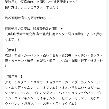
業務用をご家庭向けにと開発した“通販限定モデル”
使い方は、シュッとスプレーするだけ！
約27種類の害虫を寄せ付けない！
持続効果の目安は、噴霧後約3ヶ月間！※
（※富山県衛生研究所 富士化成技術センター調べ ※環境によって異な
ります。）
【用途】
衣類・布団・カーペット・ぬいぐるみ・食器棚・キッチン・タンス・
畳・カーテン・椅子・布製品・網戸・ごみ箱・玄関・軒下・外壁・外
灯
【適用害虫】
クモ・チリダニ・ユスリカ・チョウバエ・ガ・アブ・カメムシ・ア
リ・ムカデ・ケムシ・カツオブシムシ・オオハサミムシ・コガネム
シ・テントウムシ・ゴミムシダマシ・ハチ・ショウジョウバエ・ゴミ
ムシ・コメツキムシ・カミキリムシ・トビケラ・カワゲラ・カゲロ
ウ・ウンカ・ガガンボ・ヤスデ・ヒラタキクイムシ