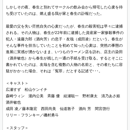
しかしその夜、春生と別れてサークルの飲み会から帰宅した心麦を待
ち受けていたのは、燃え盛る我が家と春生の訃報だった。
最愛の父を失い茫然自失の心麦だったが、春生の殺害犯は早々に逮捕
される。その人物は、春生が22年前に逮捕した資産家一家惨殺事件の
犯人・遠藤力郎（酒向芳）の息子・友哉（成田凌）だという。春生が
そんな事件を担当していたことを初めて知った心麦は、突然の事態の
進展に実感が湧かないまま、いつものラーメン店を訪れ、店主の染田
（酒井敏也）から春生が残した一通の手紙を受け取る。するとそこに
書かれていたのは、友哉を含む複数の人物の名前と、その者たちに容
疑がかかった場合、それは「冤罪」だとする記述で･･･。
＜キャスト＞
広瀬すず 松山ケンイチ
森崎ウィン 瀧内公美 斉藤 優 絃瀬聡一 野村康太 清乃あさ姫
酒井敏也
成田 凌／藤本隆宏 西田尚美 仙道敦子 酒向 芳 間宮啓行
リリー・フランキー／磯村勇斗
＜スタッフ＞