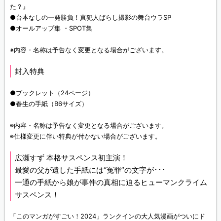
た？』
●台本なしの一発勝負！真犯人ばらし撮影の舞台ウラSP
●オールアップ集 ・SPOT集
※内容・名称は予告なく変更となる場合がございます。
封入特典
●ブックレット（24ページ）
●春生の手紙（B6サイズ）
※内容・名称は予告なく変更となる場合がございます。
※仕様変更に伴い特典が付かない場合がございます。
広瀬すず 本格サスペンス初主演！
最愛の父が遺した手紙には“冤罪”の文字が･･･
一通の手紙から娘が事件の真相に迫るヒューマンクライム
サスペンス！
「このマンガがすごい！2024」ランクインの大人気漫画がついにド