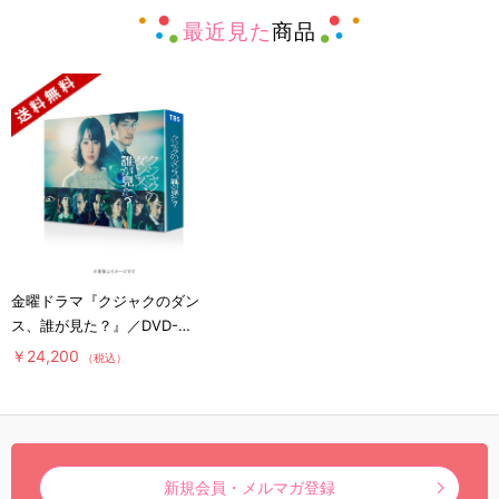
最近見た
商品
金曜ドラマ『クジャクのダン
ス、誰が見た？』／DVD-
BOX（送料無料・6枚組）
￥24,200
（税込）
新規会員・メルマガ登録