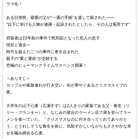
ラマ化！
ある日突然、最愛の父が“一通の手紙”を遺して殺された――
“以下に挙げる人物が逮捕・起訴されたとしたら、その人は冤罪です”
容疑者は22年前の事件で死刑囚となった犯人の息子
現在と過去―
時代を超えた二つの事件に巻き込まれた
親子の“愛と運命”が交錯する
究極のヒューマンクライムサスペンス開幕！
＜あらすじ＞
カップルや家族連れが行き交い、街が華やぐあるクリスマスイブの
夜。
大学生の山下心麦（広瀬すず）は2人きりの家族である父・春生（リ
リー・フランキー）と、なじみの屋台のラーメン店で肩を並べてラー
メンを食べていた。「クリスマスなのに付き合ってくれてありがと
う」とうれしそうな春生を前に、気恥ずかしいながらもささやかな幸
せを噛み締める心麦。