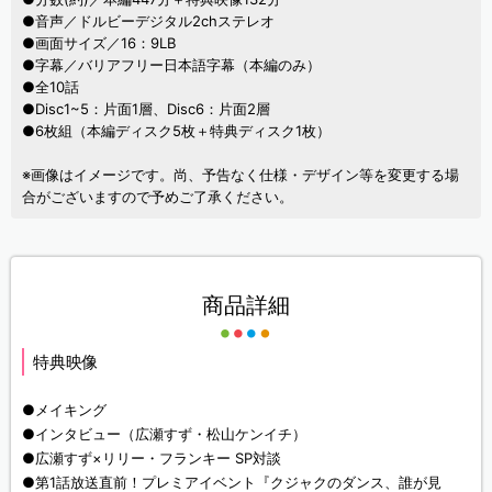
●音声／ドルビーデジタル2chステレオ
●画面サイズ／16：9LB
●字幕／バリアフリー日本語字幕（本編のみ）
●全10話
●Disc1~5：片面1層、Disc6：片面2層
●6枚組（本編ディスク5枚＋特典ディスク1枚）
※画像はイメージです。尚、予告なく仕様・デザイン等を変更する場
合がございますので予めご了承ください。
商品詳細
特典映像
●メイキング
●インタビュー（広瀬すず・松山ケンイチ）
●広瀬すず×リリー・フランキー SP対談
●第1話放送直前！プレミアイベント『クジャクのダンス、誰が見