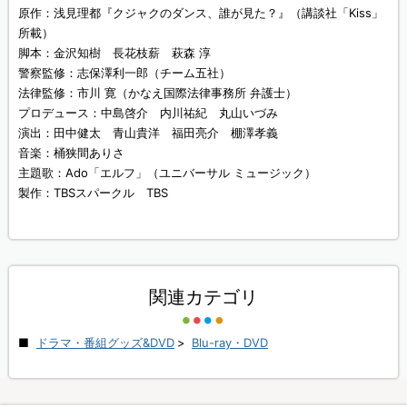
原作：浅見理都『クジャクのダンス、誰が見た？』（講談社「Kiss」
所載）
脚本：金沢知樹 長花枝薪 萩森 淳
警察監修：志保澤利一郎（チーム五社）
法律監修：市川 寛（かなえ国際法律事務所 弁護士）
プロデュース：中島啓介 内川祐紀 丸山いづみ
演出：田中健太 青山貴洋 福田亮介 棚澤孝義
音楽：桶狭間ありさ
主題歌：Ado「エルフ」（ユニバーサル ミュージック）
製作：TBSスパークル TBS
関連カテゴリ
ドラマ・番組グッズ&DVD
>
Blu-ray・DVD