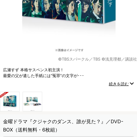
©TBSスパークル／TBS ©浅見理都／講談社
広瀬すず 本格サスペンス初主演！
最愛の父が遺した手紙には“冤罪”の文字が･･･
一通の手紙から娘が事件の真相に迫るヒューマンクライムサスペンス！
続きを読む
金曜ドラマ『クジャクのダンス、誰が見た？』／DVD-
BOX（送料無料・6枚組）