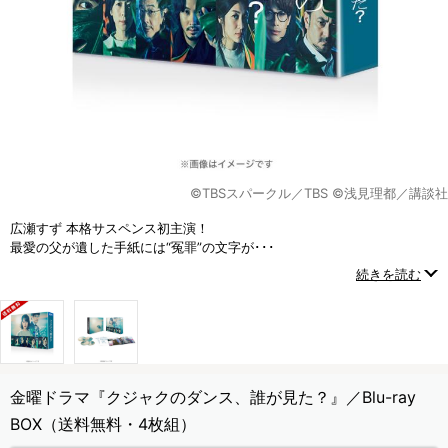
©TBSスパークル／TBS ©浅見理都／講談社
広瀬すず 本格サスペンス初主演！
最愛の父が遺した手紙には“冤罪”の文字が･･･
一通の手紙から娘が事件の真相に迫るヒューマンクライムサスペンス！
続きを読む
金曜ドラマ『クジャクのダンス、誰が見た？』／Blu-ray
BOX（送料無料・4枚組）