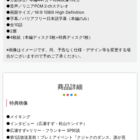
●音声／リニアPCM２chステレオ
●画面サイズ／16:9 1080i High Definition
●字幕／バリアフリー日本語字幕（本編のみ）
●全10話
●2層
●4枚組（本編ディスク3枚+特典ディスク1枚）
※画像はイメージです。尚、予告なく仕様・デザイン等を変更する場
合がございますので予めご了承ください。
商品詳細
特典映像
●メイキング
●インタビュー（広瀬すず・松山ケンイチ）
●広瀬すず×リリー・フランキー SP対談
●第1話放送直前！プレミアイベント『クジャクのダンス、誰が見