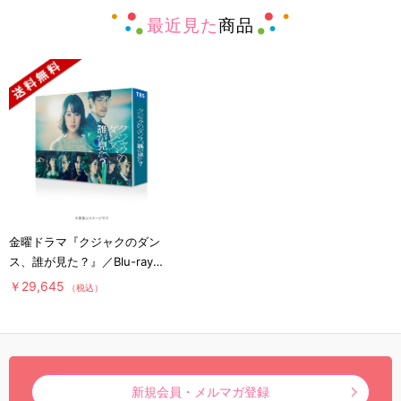
最近見た
商品
金曜ドラマ『クジャクのダン
ス、誰が見た？』／Blu-ray
BOX（送料無料・4枚組）
￥29,645
（税込）
新規会員・メルマガ登録