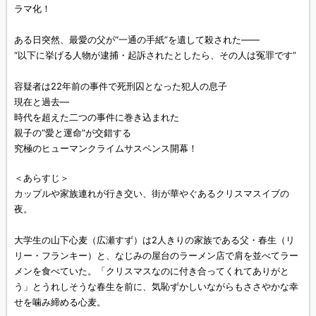
ラマ化！
ある日突然、最愛の父が“一通の手紙”を遺して殺された――
“以下に挙げる人物が逮捕・起訴されたとしたら、その人は冤罪です”
容疑者は22年前の事件で死刑囚となった犯人の息子
現在と過去―
時代を超えた二つの事件に巻き込まれた
親子の“愛と運命”が交錯する
究極のヒューマンクライムサスペンス開幕！
＜あらすじ＞
カップルや家族連れが行き交い、街が華やぐあるクリスマスイブの
夜。
大学生の山下心麦（広瀬すず）は2人きりの家族である父・春生（リ
リー・フランキー）と、なじみの屋台のラーメン店で肩を並べてラー
メンを食べていた。「クリスマスなのに付き合ってくれてありがと
う」とうれしそうな春生を前に、気恥ずかしいながらもささやかな幸
せを噛み締める心麦。