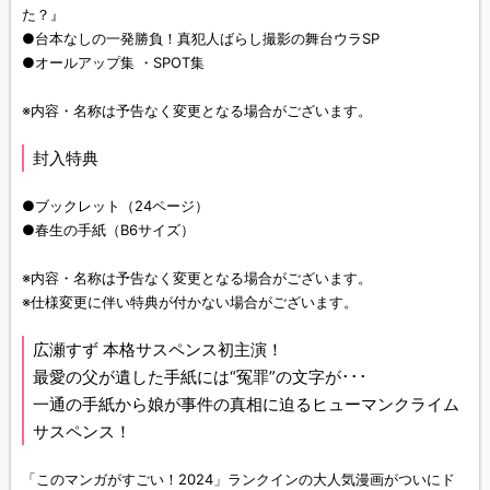
た？』
●台本なしの一発勝負！真犯人ばらし撮影の舞台ウラSP
●オールアップ集 ・SPOT集
※内容・名称は予告なく変更となる場合がございます。
封入特典
●ブックレット（24ページ）
●春生の手紙（B6サイズ）
※内容・名称は予告なく変更となる場合がございます。
※仕様変更に伴い特典が付かない場合がございます。
広瀬すず 本格サスペンス初主演！
最愛の父が遺した手紙には“冤罪”の文字が･･･
一通の手紙から娘が事件の真相に迫るヒューマンクライム
サスペンス！
「このマンガがすごい！2024」ランクインの大人気漫画がついにド