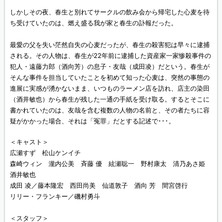
しかしその夜、春生と別れてサークルの飲み会から帰宅した心麦を待
ち受けていたのは、燃え盛る我が家と春生の訃報だった。
最愛の父を失い茫然自失の心麦だったが、春生の殺害犯は早々に逮捕
される。その人物は、春生が22年前に逮捕した資産家一家惨殺事件の
犯人・遠藤力郎（酒向芳）の息子・友哉（成田凌）だという。春生が
そんな事件を担当していたことを初めて知った心麦は、突然の事態の
進展に実感が湧かないまま、いつものラーメン店を訪れ、店主の染田
（酒井敏也）から春生が残した一通の手紙を受け取る。するとそこに
書かれていたのは、友哉を含む複数の人物の名前と、その者たちに容
疑がかかった場合、それは「冤罪」だとする記述で･･･。
＜キャスト＞
広瀬すず 松山ケンイチ
森崎ウィン 瀧内公美 斉藤 優 絃瀬聡一 野村康太 清乃あさ姫
酒井敏也
成田 凌／藤本隆宏 西田尚美 仙道敦子 酒向 芳 間宮啓行
リリー・フランキー／磯村勇斗
＜スタッフ＞