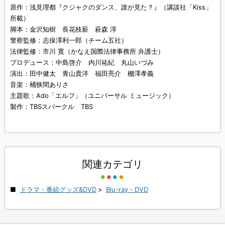
原作：浅見理都『クジャクのダンス、誰が見た？』（講談社「Kiss」
所載）
脚本：金沢知樹 長花枝薪 萩森 淳
警察監修：志保澤利一郎（チーム五社）
法律監修：市川 寛（かなえ国際法律事務所 弁護士）
プロデュース：中島啓介 内川祐紀 丸山いづみ
演出：田中健太 青山貴洋 福田亮介 棚澤孝義
音楽：桶狭間ありさ
主題歌：Ado「エルフ」（ユニバーサル ミュージック）
製作：TBSスパークル TBS
関連カテゴリ
ドラマ・番組グッズ&DVD
>
Blu-ray・DVD