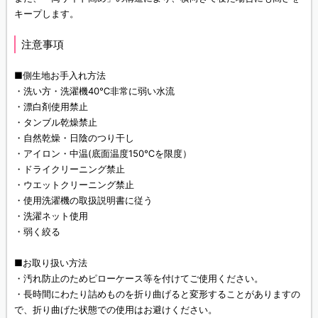
キープします。
注意事項
■側生地お手入れ方法
・洗い方・洗濯機40℃非常に弱い水流
・漂白剤使用禁止
・タンブル乾燥禁止
・自然乾燥・日陰のつり干し
・アイロン・中温(底面温度150℃を限度）
・ドライクリーニング禁止
・ウエットクリーニング禁止
・使用洗濯機の取扱説明書に従う
・洗濯ネット使用
・弱く絞る
■お取り扱い方法
・汚れ防止のためピローケース等を付けてご使用ください。
・長時間にわたり詰めものを折り曲げると変形することがありますの
で、折り曲げた状態での使用はお避けください。