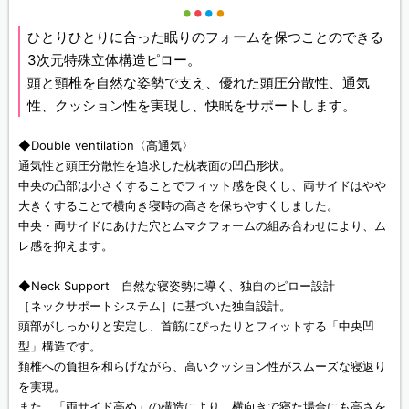
ひとりひとりに合った眠りのフォームを保つことのできる
3次元特殊立体構造ピロー。
頭と頸椎を自然な姿勢で支え、優れた頭圧分散性、通気
性、クッション性を実現し、快眠をサポートします。
◆Double ventilation〈高通気〉
通気性と頭圧分散性を追求した枕表面の凹凸形状。
中央の凸部は小さくすることでフィット感を良くし、両サイドはやや
大きくすることで横向き寝時の高さを保ちやすくしました。
中央・両サイドにあけた穴とムマクフォームの組み合わせにより、ム
レ感を抑えます。
◆Neck Support 自然な寝姿勢に導く、独自のピロー設計
［ネックサポートシステム］に基づいた独自設計。
頭部がしっかりと安定し、首筋にぴったりとフィットする「中央凹
型」構造です。
頚椎への負担を和らげながら、高いクッション性がスムーズな寝返り
を実現。
また、「両サイド高め」の構造により、横向きで寝た場合にも高さを