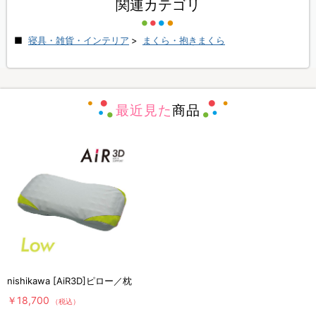
関連カテゴリ
寝具・雑貨・インテリア
>
まくら・抱きまくら
最近見た
商品
nishikawa [AiR3D]ピロー／枕
￥18,700
（税込）